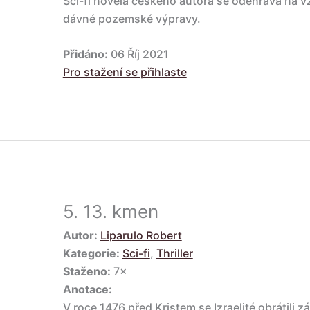
Sci-fi novela českého autora se odehrává na 
dávné pozemské výpravy.
Přidáno:
06 Říj 2021
Pro stažení se přihlaste
5.
13. kmen
Autor:
Liparulo Robert
Kategorie:
Sci-fi
,
Thriller
Staženo:
7×
Anotace:
V roce 1476 před Kristem se Izraelité obrátili