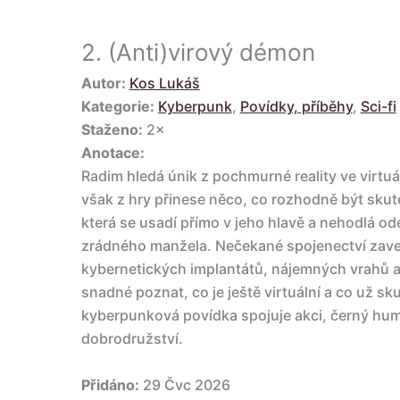
2.
(Anti)virový démon
Autor:
Kos Lukáš
Kategorie:
Kyberpunk
,
Povídky, příběhy
,
Sci-fi
Staženo:
2×
Anotace:
Radim hledá únik z pochmurné reality ve virtu
však z hry přinese něco, co rozhodně být sk
která se usadí přímo v jeho hlavě a nehodlá ode
zrádného manžela. Nečekané spojenectví zav
kybernetických implantátů, nájemných vrahů a d
snadné poznat, co je ještě virtuální a co už sk
kyberpunková povídka spojuje akci, černý humo
dobrodružství.
Přidáno:
29 Čvc 2026