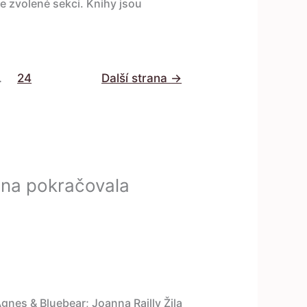
ve zvolené sekci. Knihy jsou
…
24
Další strana
→
lna pokračovala
nes & Bluebear; Joanna Railly Žila