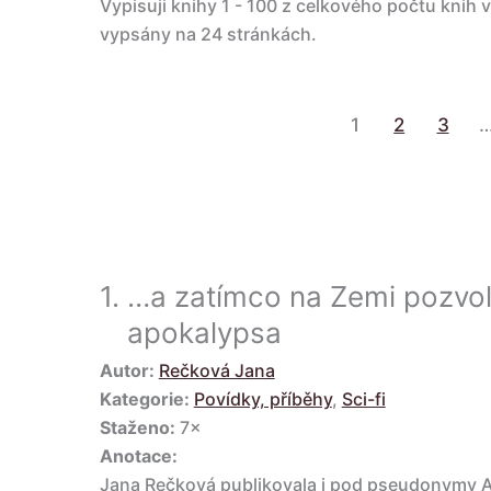
Vypisuji knihy 1 - 100 z celkového počtu knih 
vypsány na 24 stránkách.
Navigace
1
2
3
pro
příspěvky
1.
…a zatímco na Zemi pozvo
apokalypsa
Autor:
Rečková Jana
Kategorie:
Povídky, příběhy
,
Sci-fi
Staženo:
7×
Anotace:
Jana Rečková publikovala i pod pseudonymy Ag