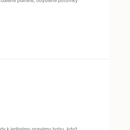
vzdálené planetě, obydlené potomky
 zády k jedinému pravému bohu, když