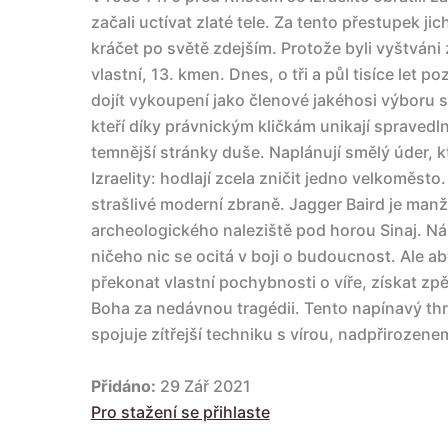
začali uctívat zlaté tele. Za tento přestupek ji
kráčet po světě zdejším. Protože byli vyštváni
vlastní, 13. kmen. Dnes, o tři a půl tisíce let 
dojít vykoupení jako členové jakéhosi výboru sp
kteří díky právnickým kličkám unikají spravedl
temnější stránky duše. Naplánují smělý úder, 
Izraelity: hodlají zcela zničit jedno velkoměst
strašlivé moderní zbraně. Jagger Baird je manže
archeologického naleziště pod horou Sinaj. N
ničeho nic se ocitá v boji o budoucnost. Ale aby
překonat vlastní pochybnosti o víře, získat zp
Boha za nedávnou tragédii. Tento napínavý thri
spojuje zítřejší techniku s vírou, nadpřirozene
Přidáno:
29 Zář 2021
Pro stažení se přihlaste