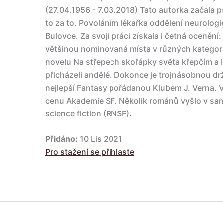
(27.04.1956 - 7.03.2018) Tato autorka začala ps
to za to. Povoláním lékařka oddělení neurologi
Bulovce. Za svoji práci získala i četná oceněn
většinou nominovaná místa v různých kategorií
novelu Na střepech skořápky světa křepčím a
přicházeli andělé. Dokonce je trojnásobnou drži
nejlepší Fantasy pořádanou Klubem J. Verna. 
cenu Akademie SF. Několik románů vyšlo v sa
science fiction (RNSF).
Přidáno:
10 Lis 2021
Pro stažení se přihlaste