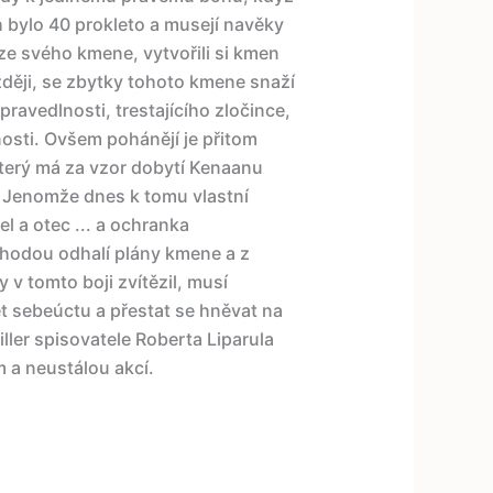
ch bylo 40 prokleto a musejí navěky
 ze svého kmene, vytvořili si kmen
později, se zbytky tohoto kmene snaží
ravedlnosti, trestajícího zločince,
nosti. Ovšem pohánějí je přitom
který má za vzor dobytí Kenaanu
o. Jenomže dnes k tomu vlastní
l a otec ... a ochranka
áhodou odhalí plány kmene a z
 v tomto boji zvítězil, musí
ět sebeúctu a přestat se hněvat na
ller spisovatele Roberta Liparula
m a neustálou akcí.