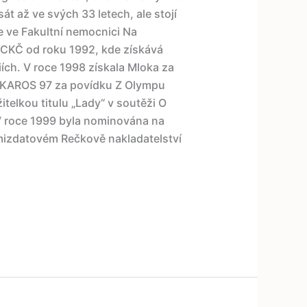
át až ve svých 33 letech, ale stojí
e ve Fakultní nemocnici Na
í: CKČ od roku 1992, kde získává
ch. V roce 1998 získala Mloka za
 IKAROS 97 za povídku Z Olympu
telkou titulu „Lady“ v soutěži O
V roce 1999 byla nominována na
mizdatovém Rečkově nakladatelství