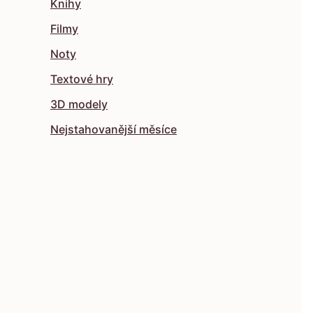
Knihy
Filmy
Noty
Textové hry
3D modely
Nejstahovanější měsíce