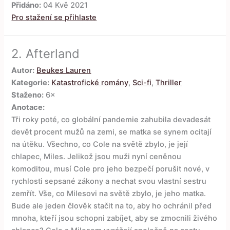
Přidáno:
04 Kvě 2021
Pro stažení se přihlaste
2.
Afterland
Autor:
Beukes Lauren
Kategorie:
Katastrofické romány
,
Sci-fi
,
Thriller
Staženo:
6×
Anotace:
Tři roky poté, co globální pandemie zahubila devadesát
devět procent mužů na zemi, se matka se synem ocitají
na útěku. Všechno, co Cole na světě zbylo, je její
chlapec, Miles. Jelikož jsou muži nyní ceněnou
komoditou, musí Cole pro jeho bezpečí porušit nové, v
rychlosti sepsané zákony a nechat svou vlastní sestru
zemřít. Vše, co Milesovi na světě zbylo, je jeho matka.
Bude ale jeden člověk stačit na to, aby ho ochránil před
mnoha, kteří jsou schopni zabíjet, aby se zmocnili živého