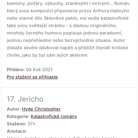
kamiony, požáry, výbuchy, zraněnými i mrtvými… Román,
který svou kompozicí připomene prózy Arthura Haileyho
nebo slavné dílo Skleněné peklo, má vedle katastrofické
také svou světlejší stránku - s dávkou originálního,
mnohdy černého humoru popisuje jednou paradoxní,
jednou nepřehledné nebo bezvýchodné situace. Autor
dokáže skvěle dávkovat napětí a přiblížit čtenáři kritické
chvíle, jako by byl sám jejich aktérem.
Přidáno:
04 Kvě 2021
Pro stažení se přihlaste
17.
Jericho
Autor:
Hyde Christopher
Kategorie:
Katastrofické romány
Staženo:
37×
Anotace: