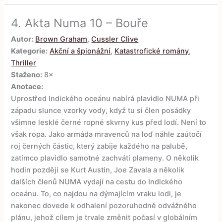
4.
Akta Numa 10 – Bouře
Autor:
Brown Graham
,
Cussler Clive
Kategorie:
Akční a špionážní
,
Katastrofické romány
,
Thriller
Staženo:
8×
Anotace:
Uprostřed Indického oceánu nabírá plavidlo NUMA při
západu slunce vzorky vody, když tu si člen posádky
všimne lesklé černé ropné skvrny kus před lodí. Není to
však ropa. Jako armáda mravenců na loď náhle zaútočí
roj černých částic, který zabije každého na palubě,
zatímco plavidlo samotné zachvátí plameny. O několik
hodin později se Kurt Austin, Joe Zavala a několik
dalších členů NUMA vydají na cestu do Indického
oceánu. To, co najdou na dýmajícím vraku lodi, je
nakonec dovede k odhalení pozoruhodně odvážného
plánu, jehož cílem je trvale změnit počasí v globálním