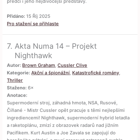
předčí i jeho nejdivočejší představy.
Přidáno:
15 Říj 2025
Pro stažení se přihlaste
7.
Akta Numa 14 – Projekt
Nighthawk
Autor:
Brown Graham
,
Cussler Clive
Kategorie:
Akční a špionážní
,
Katastrofické romány
,
Thriller
Staženo:
6×
Anotace:
Supermoderní stroj, záhadná hmota, NSA, Rusové,
Číňané - Mistr Cussler opět pracuje s těmi nejlepšími
ingrediencemi! Nighthawk, supermoderní hybrid letadla
a raketoplánu, zmizí z obrazovek radarů nad jižním
Pacifikem. Kurt Austin a Joe Zavala se zapojují do