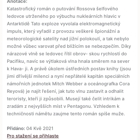
Anotace:
Katastrofický román o putování Rossova šelfového
ledovce utrženého po výbuchu nukleárních hlavic v
Antarktidě Tato exploze vyvolala elektromagnetický
impuls, který vyřadil z provozu veškeré špionážní a
meteorologické satelity nad jižní polokoulí, a tak nebylo
možné vůbec varovat před blížícím se nebezpečím. Díky
nárazové vlně se ledovec řítil obrov- skou rychlostí do
Pacifiku, navíc se výtlaková vlna hnala směrem na sever
k Hava- ji. A právě úkolem ústředních postav knihy (jsou
jimi dřívější milenci a nyní nepřátelé kapitán speciálních
námořních jednotek Mitch Webber a oceánografka Cora
Reyová) je najít řešení, jak tuto vlnu zastavit a odhalit
teroristy, kteří ji způsobili. Musejí také čelit intrikám a
zradám z nejvyšších míst v Pentagonu. Vzhledem k
techničnosti námětu zaujme tento román spíše muže.
Přidáno:
04 Kvě 2021
Pro stažení se přihlaste