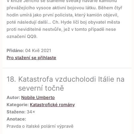
V knize Jericho se staneme svědky havárie kamiónu
převážejícího vysoce aktivní bojovou látku. Během čtyř
hodin umírá jako první policista, který kamión objevil,
poté následují další… Ch. Hyde líčí boj obyvatel města
proti neviditelné nestvůře, jež v tomto případě nese
označení QQ9.
Přidáno:
04 Kvě 2021
Pro stažení se přihlaste
18.
Katastrofa vzducholodi Itálie na
severní točně
Autor:
Nobile Umberto
Kategorie:
Katastrofické romány
Staženo:
34×
Anotace:
Pravda o italské polární výpravě