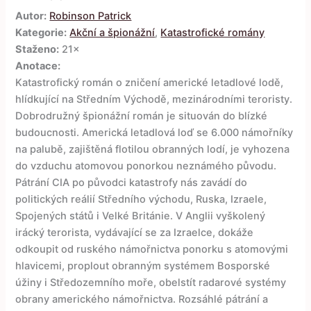
Autor:
Robinson Patrick
Kategorie:
Akční a špionážní
,
Katastrofické romány
Staženo:
21×
Anotace:
Katastrofický román o zničení americké letadlové lodě,
hlídkující na Středním Východě, mezinárodními teroristy.
Dobrodružný špionážní román je situován do blízké
budoucnosti. Americká letadlová loď se 6.000 námořníky
na palubě, zajištěná flotilou obranných lodí, je vyhozena
do vzduchu atomovou ponorkou neznámého původu.
Pátrání CIA po původci katastrofy nás zavádí do
politických reálií Středního východu, Ruska, Izraele,
Spojených států i Velké Británie. V Anglii vyškolený
irácký terorista, vydávající se za Izraelce, dokáže
odkoupit od ruského námořnictva ponorku s atomovými
hlavicemi, proplout obranným systémem Bosporské
úžiny i Středozemního moře, obelstít radarové systémy
obrany amerického námořnictva. Rozsáhlé pátrání a