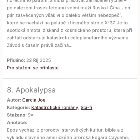
horečného pátrání, a musí pracovat zatraceně rychle –
po nalezení trosek letounu velmi touží Rusko i Čína. Jen
pár zasvěcených však ví o daleko větším nebezpečí,
které se nachází na palubě zříceného stroje X-37. Je to
exotická hmota, získaná z kosmického prostoru, která při
zahřátí odstartuje katastrofu celoplanetárního významu.
Závod s časem právě začíná...
Přidáno:
22 Říj 2025
Pro stažení se přihlaste
8.
Apokalypsa
Autor:
Garcia Joe
Kategorie:
Katastrofické romány
,
Sci-fi
Staženo:
9×
Anotace:
Epos vychází z proroctví starověkých kultur, bible a z
výkladu slavného amerického proroka Edgara Cayceho.