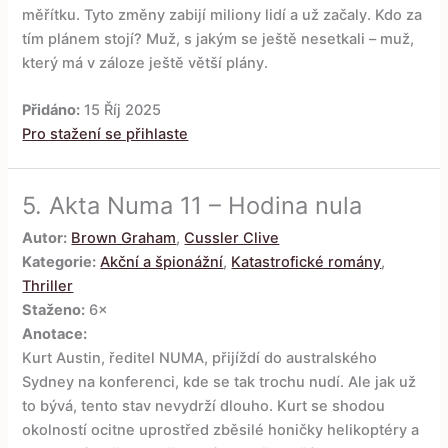
měřítku. Tyto změny zabijí miliony lidí a už začaly. Kdo za
tím plánem stojí? Muž, s jakým se ještě nesetkali – muž,
který má v záloze ještě větší plány.
Přidáno:
15 Říj 2025
Pro stažení se přihlaste
5.
Akta Numa 11 – Hodina nula
Autor:
Brown Graham
,
Cussler Clive
Kategorie:
Akční a špionážní
,
Katastrofické romány
,
Thriller
Staženo:
6×
Anotace:
Kurt Austin, ředitel NUMA, přijíždí do australského
Sydney na konferenci, kde se tak trochu nudí. Ale jak už
to bývá, tento stav nevydrží dlouho. Kurt se shodou
okolností ocitne uprostřed zběsilé honičky helikoptéry a