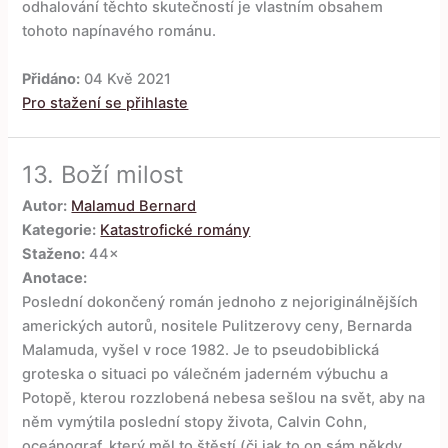
odhalování těchto skutečností je vlastním obsahem
tohoto napínavého románu.
Přidáno:
04 Kvě 2021
Pro stažení se přihlaste
13.
Boží milost
Autor:
Malamud Bernard
Kategorie:
Katastrofické romány
Staženo:
44×
Anotace:
Poslední dokončený román jednoho z nejoriginálnějších
amerických autorů, nositele Pulitzerovy ceny, Bernarda
Malamuda, vyšel v roce 1982. Je to pseudobiblická
groteska o situaci po válečném jaderném výbuchu a
Potopě, kterou rozzlobená nebesa sešlou na svět, aby na
něm vymýtila poslední stopy života, Calvin Cohn,
oceánograf, který měl to štěstí (či jak to on sám někdy