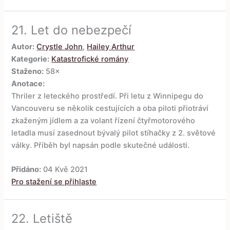
21.
Let do nebezpečí
Autor:
Crystle John
,
Hailey Arthur
Kategorie:
Katastrofické romány
Staženo:
58×
Anotace:
Thriler z leteckého prostředí. Při letu z Winnipegu do
Vancouveru se několik cestujících a oba piloti přiotráví
zkaženým jídlem a za volant řízení čtyřmotorového
letadla musí zasednout bývalý pilot stíhačky z 2. světové
války. Příběh byl napsán podle skutečné události.
Přidáno:
04 Kvě 2021
Pro stažení se přihlaste
22.
Letiště