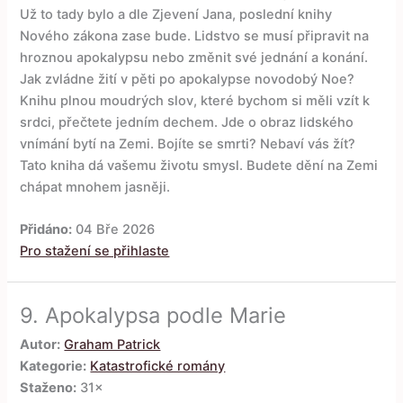
Už to tady bylo a dle Zjevení Jana, poslední knihy
Nového zákona zase bude. Lidstvo se musí připravit na
hroznou apokalypsu nebo změnit své jednání a konání.
Jak zvládne žití v pěti po apokalypse novodobý Noe?
Knihu plnou moudrých slov, které bychom si měli vzít k
srdci, přečtete jedním dechem. Jde o obraz lidského
vnímání bytí na Zemi. Bojíte se smrti? Nebaví vás žít?
Tato kniha dá vašemu životu smysl. Budete dění na Zemi
chápat mnohem jasněji.
Přidáno:
04 Bře 2026
Pro stažení se přihlaste
9.
Apokalypsa podle Marie
Autor:
Graham Patrick
Kategorie:
Katastrofické romány
Staženo:
31×