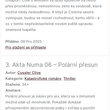
chlapce? Cole s Milesem vyrážejí společně na cestu
přes proměněnou, nehostinnou zemi ke svobodě, které
možná nikdy nedosáhnou. A když je Coleina sestra
vystopuje, budou se muset rozhodnout, komu věřit – a
co v tomto nepředstavitelně novém světě opravdu
znamená loajalita.
Přidáno:
09 Pro 2025
Pro stažení se přihlaste
3.
Akta Numa 06 – Polární přesun
Autor:
Cussler Clive
Kategorie:
Katastrofické romány
,
Thriller
Staženo:
34×
Anotace:
Polární přesun je název pro jev, který se v minulosti
možná udál už mnohokrát. Pokaždé dokázal
přinejmenším dezorientovat ptáky i zvířata a poničit