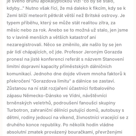
je svého druhu apokalyptickou vizí "co by se stalo,
kdyby…" Nutno však říci, že má daleko k fikcím, kdy se k
Zemi blíží meteorit pětkrát větší než Britské ostrovy. Je
typem příběhu, který se může stát realitou zítra, za
měsíc nebo za rok. Anebo se to možná už stalo, jen jsme
to v lavině menších a větších katastrof ani
nezaregistrovali. Něco se změnilo, ale našlo by se jen
pár lidí chápajících, oč jde. Profesor Jeroným Gorazda
pronesl na jisté konferenci referát s názvem Stanovení
limitní dopravní kapacity příměstských dálničních
komunikací. Jednoho dne dojde vlivem mnoha faktorů k
překročení "Gorazdova limitu" a dálnice se zastaví.
Zůstanou na ní stát rozjaření účastníci fotbalového
zápasu Německo-Dánsko ve Vídni, návštěvníci
brněnských veletrhů, podroušení fanoušci skupiny
Turbotron, zahraniční dělníci putující domů, autobusy s
dětmi, rodiny jedoucí na víkend, živnostníci vracející se z
druhého konce republiky. Po několik hodin vládne
absolutní zmatek provázený bouračkami, převrženými