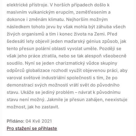
elektrické přístroje. V horších případech došlo k
masivním vulkanickým erupcím, zemětřesením a
dokonce i změnám klimatu. Nejhorším možným
následkem tohoto jevu by však mohla být záhuba všech
živých organismů a tím i konec života na Zemi. Před
šedesáti lety objevil jeden maďarský génius způsob, jak
tento přesun polární oblasti vyvolat uměle. Později se
však jeho práce ztratila, nebo se tak alespoň všeobecně
soudilo. Nyní se jeden charizmatický vůdce skupiny
odpůrců globalizace rozhodl využít objevenou práci, aby
varoval světové industriální společnosti s tím, že po
demonstraci svých možností vrátí svět do původního
stavu. Ukáže se jediný problém – návrat k původnímu
stavu není možný. Jakmile je přesun zahájen, neexistuje
možnost, jak ho zastavit.
Přidáno:
04 Kvě 2021
Pro stažení se přihlaste