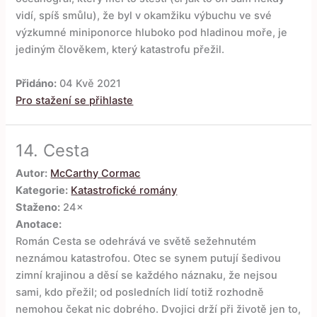
vidí, spíš smůlu), že byl v okamžiku výbuchu ve své
výzkumné miniponorce hluboko pod hladinou moře, je
jediným člověkem, který katastrofu přežil.
Přidáno:
04 Kvě 2021
Pro stažení se přihlaste
14.
Cesta
Autor:
McCarthy Cormac
Kategorie:
Katastrofické romány
Staženo:
24×
Anotace:
Román Cesta se odehrává ve světě sežehnutém
neznámou katastrofou. Otec se synem putují šedivou
zimní krajinou a děsí se každého náznaku, že nejsou
sami, kdo přežil; od posledních lidí totiž rozhodně
nemohou čekat nic dobrého. Dvojici drží při životě jen to,