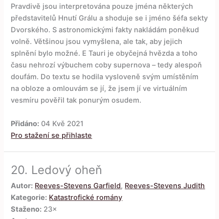
Pravdivě jsou interpretována pouze jména některých
představitelů Hnutí Grálu a shoduje se i jméno šéfa sekty
Dvorského. S astronomickými fakty nakládám poněkud
volně. Většinou jsou vymyšlena, ale tak, aby jejich
splnění bylo možné. E Tauri je obyčejná hvězda a toho
času nehrozí výbuchem coby supernova – tedy alespoň
doufám. Do textu se hodila vysloveně svým umístěním
na obloze a omlouvám se jí, že jsem jí ve virtuálním
vesmíru pověřil tak ponurým osudem.
Přidáno:
04 Kvě 2021
Pro stažení se přihlaste
20.
Ledový oheň
Autor:
Reeves-Stevens Garfield
,
Reeves-Stevens Judith
Kategorie:
Katastrofické romány
Staženo:
23×