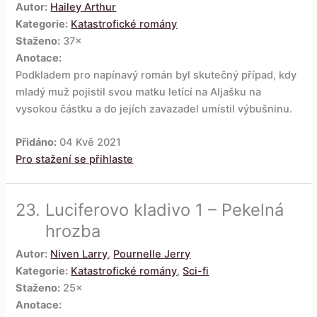
Autor:
Hailey Arthur
Kategorie:
Katastrofické romány
Staženo:
37×
Anotace:
Podkladem pro napínavý román byl skutečný případ, kdy
mladý muž pojistil svou matku letící na Aljašku na
vysokou částku a do jejích zavazadel umístil výbušninu.
Přidáno:
04 Kvě 2021
Pro stažení se přihlaste
23.
Luciferovo kladivo 1 – Pekelná
hrozba
Autor:
Niven Larry
,
Pournelle Jerry
Kategorie:
Katastrofické romány
,
Sci-fi
Staženo:
25×
Anotace: