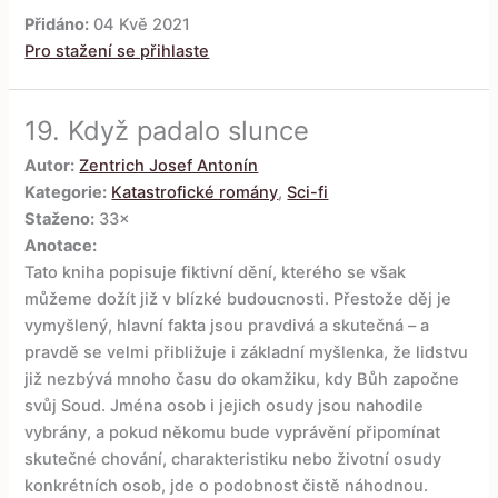
Přidáno:
04 Kvě 2021
Pro stažení se přihlaste
19.
Když padalo slunce
Autor:
Zentrich Josef Antonín
Kategorie:
Katastrofické romány
,
Sci-fi
Staženo:
33×
Anotace:
Tato kniha popisuje fiktivní dění, kterého se však
můžeme dožít již v blízké budoucnosti. Přestože děj je
vymyšlený, hlavní fakta jsou pravdivá a skutečná – a
pravdě se velmi přibližuje i základní myšlenka, že lidstvu
již nezbývá mnoho času do okamžiku, kdy Bůh započne
svůj Soud. Jména osob i jejich osudy jsou nahodile
vybrány, a pokud někomu bude vyprávění připomínat
skutečné chování, charakteristiku nebo životní osudy
konkrétních osob, jde o podobnost čistě náhodnou.