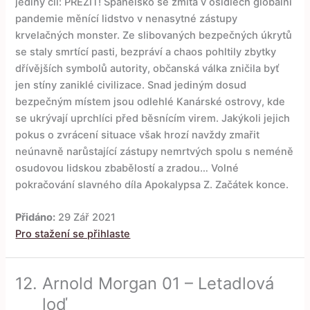
jediný cíl: PŘEŽÍT! Španělsko se zmítá v osidlech globální
pandemie měnící lidstvo v nenasytné zástupy
krvelačných monster. Ze slibovaných bezpečných úkrytů
se staly smrtící pasti, bezpráví a chaos pohltily zbytky
dřívějších symbolů autority, občanská válka zničila byť
jen stíny zaniklé civilizace. Snad jediným dosud
bezpečným místem jsou odlehlé Kanárské ostrovy, kde
se ukrývají uprchlíci před běsnícím virem. Jakýkoli jejich
pokus o zvrácení situace však hrozí navždy zmařit
neúnavně narůstající zástupy nemrtvých spolu s neméně
osudovou lidskou zbabělostí a zradou… Volné
pokračování slavného díla Apokalypsa Z. Začátek konce.
Přidáno:
29 Zář 2021
Pro stažení se přihlaste
12.
Arnold Morgan 01 – Letadlová
loď