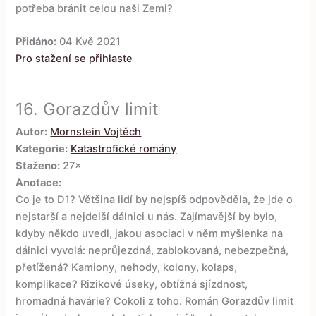
potřeba bránit celou naši Zemi?
Přidáno:
04 Kvě 2021
Pro stažení se přihlaste
16.
Gorazdův limit
Autor:
Mornstein Vojtěch
Kategorie:
Katastrofické romány
Staženo:
27×
Anotace:
Co je to D1? Většina lidí by nejspíš odpověděla, že jde o
nejstarší a nejdelší dálnici u nás. Zajímavější by bylo,
kdyby někdo uvedl, jakou asociaci v něm myšlenka na
dálnici vyvolá: neprůjezdná, zablokovaná, nebezpečná,
přetížená? Kamiony, nehody, kolony, kolaps,
komplikace? Rizikové úseky, obtížná sjízdnost,
hromadná havárie? Cokoli z toho. Román Gorazdův limit