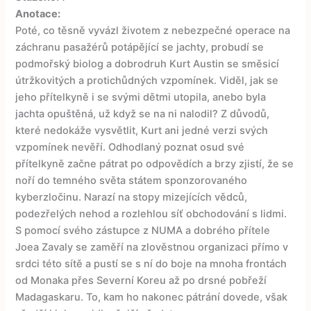
Anotace:
Poté, co těsně vyvázl životem z nebezpečné operace na
záchranu pasažérů potápějící se jachty, probudí se
podmořský biolog a dobrodruh Kurt Austin se směsicí
útržkovitých a protichůdných vzpomínek. Viděl, jak se
jeho přítelkyně i se svými dětmi utopila, anebo byla
jachta opuštěná, už když se na ni nalodil? Z důvodů,
které nedokáže vysvětlit, Kurt ani jedné verzi svých
vzpomínek nevěří. Odhodlaný poznat osud své
přítelkyně začne pátrat po odpovědích a brzy zjistí, že se
noří do temného světa státem sponzorovaného
kyberzločinu. Narazí na stopy mizejících vědců,
podezřelých nehod a rozlehlou síť obchodování s lidmi.
S pomocí svého zástupce z NUMA a dobrého přítele
Joea Zavaly se zaměří na zlověstnou organizaci přímo v
srdci této sítě a pustí se s ní do boje na mnoha frontách
od Monaka přes Severní Koreu až po drsné pobřeží
Madagaskaru. To, kam ho nakonec pátrání dovede, však