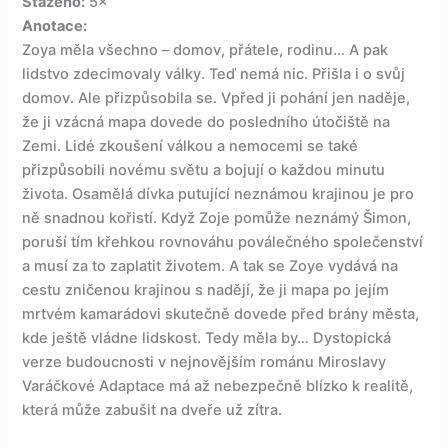
Staženo:
5×
Anotace:
Zoya měla všechno – domov, přátele, rodinu… A pak
lidstvo zdecimovaly války. Teď nemá nic. Přišla i o svůj
domov. Ale přizpůsobila se. Vpřed ji pohání jen naděje,
že ji vzácná mapa dovede do posledního útočiště na
Zemi. Lidé zkoušení válkou a nemocemi se také
přizpůsobili novému světu a bojují o každou minutu
života. Osamělá dívka putující neznámou krajinou je pro
ně snadnou kořistí. Když Zoje pomůže neznámý Šimon,
poruší tím křehkou rovnováhu poválečného společenství
a musí za to zaplatit životem. A tak se Zoye vydává na
cestu zničenou krajinou s nadějí, že ji mapa po jejím
mrtvém kamarádovi skutečně dovede před brány města,
kde ještě vládne lidskost. Tedy měla by… Dystopická
verze budoucnosti v nejnovějším románu Miroslavy
Varáčkové Adaptace má až nebezpečně blízko k realitě,
která může zabušit na dveře už zítra.