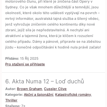
motorového člunu, při které je zničena část Opery v
Sydney. Co je však mnohem důležitější a temnější, jsou
okolnosti, které okolo této události vyplývají na povrch –
mrtvý informátor, australská tajná služba a šílený vědec,
jenž vyhrožuje zničením celého kontinentu díky nové
zbrani, jejíž síla je nepředstavitelná. A nechybí ani
atraktivní a tajemná žena, která je klíčem k rozuzlení
celého případu. Dámy a pánové, připravte se na zběsilou
jízdu – konečné odpočítávání k hodině nula právě začalo!
Přidáno:
15 Říj 2025
Pro stažení se přihlaste
6.
Akta Numa 12 – Loď duchů
Autor:
Brown Graham
,
Cussler Clive
Kategorie:
Akční a špionážní
,
Katastrofické romány
,
Thriller
Staženo:
7×