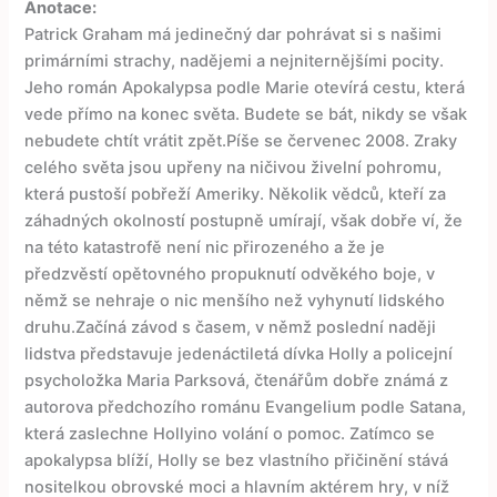
Anotace:
Patrick Graham má jedinečný dar pohrávat si s našimi
primárními strachy, nadějemi a nejniternějšími pocity.
Jeho román Apokalypsa podle Marie otevírá cestu, která
vede přímo na konec světa. Budete se bát, nikdy se však
nebudete chtít vrátit zpět.Píše se červenec 2008. Zraky
celého světa jsou upřeny na ničivou živelní pohromu,
která pustoší pobřeží Ameriky. Několik vědců, kteří za
záhadných okolností postupně umírají, však dobře ví, že
na této katastrofě není nic přirozeného a že je
předzvěstí opětovného propuknutí odvěkého boje, v
němž se nehraje o nic menšího než vyhynutí lidského
druhu.Začíná závod s časem, v němž poslední naději
lidstva představuje jedenáctiletá dívka Holly a policejní
psycholožka Maria Parksová, čtenářům dobře známá z
autorova předchozího románu Evangelium podle Satana,
která zaslechne Hollyino volání o pomoc. Zatímco se
apokalypsa blíží, Holly se bez vlastního přičinění stává
nositelkou obrovské moci a hlavním aktérem hry, v níž