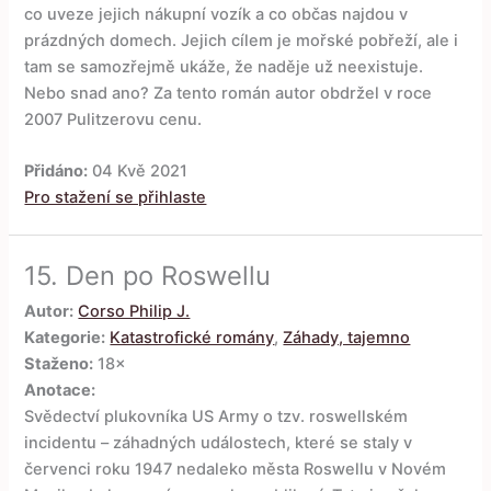
co uveze jejich nákupní vozík a co občas najdou v
prázdných domech. Jejich cílem je mořské pobřeží, ale i
tam se samozřejmě ukáže, že naděje už neexistuje.
Nebo snad ano? Za tento román autor obdržel v roce
2007 Pulitzerovu cenu.
Přidáno:
04 Kvě 2021
Pro stažení se přihlaste
15.
Den po Roswellu
Autor:
Corso Philip J.
Kategorie:
Katastrofické romány
,
Záhady, tajemno
Staženo:
18×
Anotace:
Svědectví plukovníka US Army o tzv. roswellském
incidentu – záhadných událostech, které se staly v
červenci roku 1947 nedaleko města Roswellu v Novém