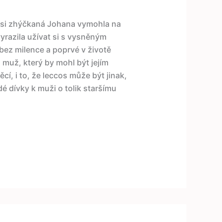
d si zhýčkaná Johana vymohla na
vyrazila užívat si s vysněným
bez milence a poprvé v životě
 muž, který by mohl být jejím
cí, i to, že leccos může být jinak,
é dívky k muži o tolik staršímu