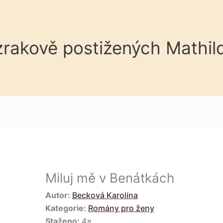
 zrakově postižených Mathil
Miluj mě v Benátkách
Autor:
Becková Karolína
Kategorie:
Romány pro ženy
Staženo:
4×