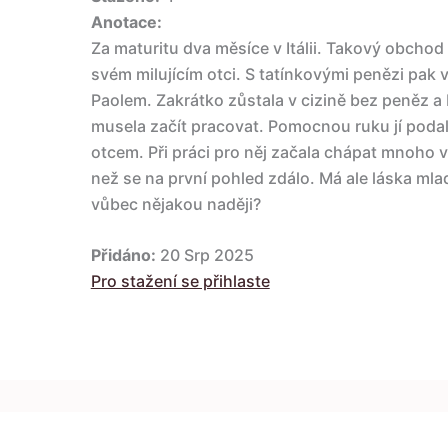
Anotace:
Za maturitu dva měsíce v Itálii. Takový obcho
svém milujícím otci. S tatínkovými penězi pak 
Paolem. Zakrátko zůstala v cizině bez peněz a 
musela začít pracovat. Pomocnou ruku jí podal
otcem. Při práci pro něj začala chápat mnoho vě
než se na první pohled zdálo. Má ale láska mlad
vůbec nějakou naději?
Přidáno:
20 Srp 2025
Pro stažení se přihlaste