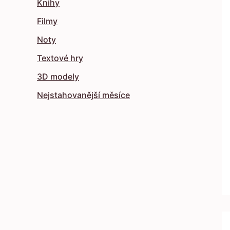
Knihy
Filmy
Noty
Textové hry
3D modely
Nejstahovanější měsíce