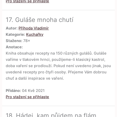
Pro stažení se přihlaste
17.
Guláše mnoha chutí
Autor:
Příhoda Vladimír
Kategorie:
Kuchařky
Staženo:
78×
Anotace:
Kniha obsahuje recepty na 150 různých gulášů. Guláše
vaříme v tlakovém hrnci, použijeme-li klasický kastrol,
doba vaření se prodlouží. Pokud není uvedeno jinak, jsou
uvedené recepty pro čtyři osoby. Přejeme Vám dobrou
chuť a další inspirace ve vaření.
Přidáno:
04 Kvě 2021
Pro stažení se přihlaste
18.
Hádej, kam půjdem na flám