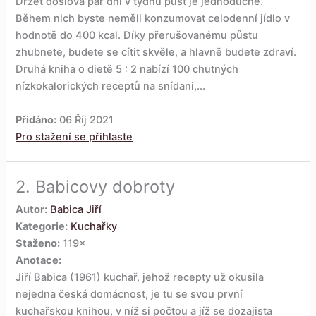
Držet doslova pár dní v týdnu půst je jednoduché.
Během nich byste neměli konzumovat celodenní jídlo v
hodnotě do 400 kcal. Díky přerušovanému půstu
zhubnete, budete se cítit skvěle, a hlavně budete zdraví.
Druhá kniha o dietě 5 : 2 nabízí 100 chutných
nízkokalorických receptů na snídani,...
Přidáno:
06 Říj 2021
Pro stažení se přihlaste
2.
Babicovy dobroty
Autor:
Babica Jiří
Kategorie:
Kuchařky
Staženo:
119×
Anotace:
Jiří Babica (1961) kuchař, jehož recepty už okusila
nejedna česká domácnost, je tu se svou první
kuchařskou knihou, v níž si počtou a jíž se dozajista