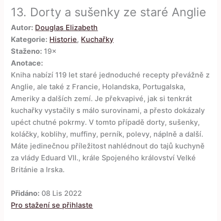
13.
Dorty a sušenky ze staré Anglie
Autor:
Douglas Elizabeth
Kategorie:
Historie
,
Kuchařky
Staženo:
19×
Anotace:
Kniha nabízí 119 let staré jednoduché recepty převážně z
Anglie, ale také z Francie, Holandska, Portugalska,
Ameriky a dalších zemí. Je překvapivé, jak si tenkrát
kuchařky vystačily s málo surovinami, a přesto dokázaly
upéct chutné pokrmy. V tomto případě dorty, sušenky,
koláčky, koblihy, muffiny, perník, polevy, náplně a další.
Máte jedinečnou příležitost nahlédnout do tajů kuchyně
za vlády Eduard VII., krále Spojeného království Velké
Británie a Irska.
Přidáno:
08 Lis 2022
Pro stažení se přihlaste