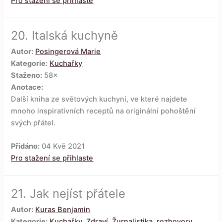
Pro stažení se přihlaste
20.
Italská kuchyně
Autor:
Posingerová Marie
Kategorie:
Kuchařky
Staženo:
58×
Anotace:
Další kniha ze světových kuchyní, ve které najdete
mnoho inspirativních receptů na originální pohoštění
svých přátel.
Přidáno:
04 Kvě 2021
Pro stažení se přihlaste
21.
Jak nejíst přátele
Autor:
Kuras Benjamin
Kategorie:
Kuchařky
,
Zdraví
,
Žurnalistika, rozhovory,