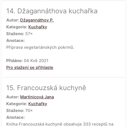
14.
Džagannáthova kuchařka
Autor:
Džagannáthov P.
Kategorie:
Kuchařky
Staženo:
57×
Anotace:
Příprava vegetariánských pokrmů.
Přidáno:
04 Kvě 2021
Pro stažení se přihlaste
15.
Francouzská kuchyně
Autor:
Martinicová Jana
Kategorie:
Kuchařky
Staženo:
70×
Anotace:
Kniha Francouzská kuchyně obsahuje 333 receptů na