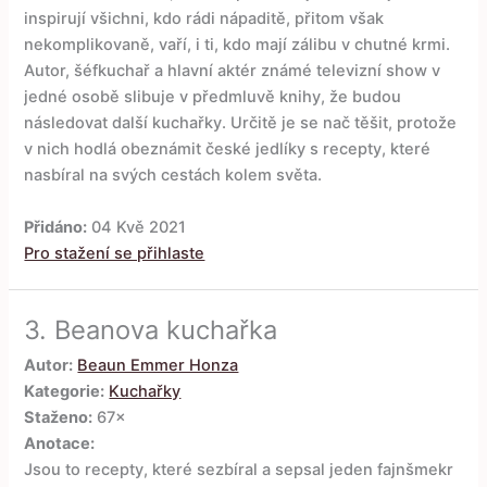
inspirují všichni, kdo rádi nápaditě, přitom však
nekomplikovaně, vaří, i ti, kdo mají zálibu v chutné krmi.
Autor, šéfkuchař a hlavní aktér známé televizní show v
jedné osobě slibuje v předmluvě knihy, že budou
následovat další kuchařky. Určitě je se nač těšit, protože
v nich hodlá obeznámit české jedlíky s recepty, které
nasbíral na svých cestách kolem světa.
Přidáno:
04 Kvě 2021
Pro stažení se přihlaste
3.
Beanova kuchařka
Autor:
Beaun Emmer Honza
Kategorie:
Kuchařky
Staženo:
67×
Anotace:
Jsou to recepty, které sezbíral a sepsal jeden fajnšmekr