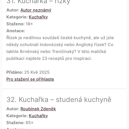
31.
Kuchařka – řízky
Autor:
Autor neznámý
Kategorie:
Kuchařky
Staženo:
18×
Anotace:
Řízek je nedílnou součástí české kuchyně, ale už jste
někdy ochutnali Indonézský nebo Anglický řízek? Co
takhle Brněnský nebo Trenčínský? V této maličké
publikaci najdete 23 receptů pro inspiraci.
Přidáno:
25 Kvě 2025
Pro stažení se přihlaste
32.
Kuchařka – studená kuchyně
Autor:
Roubínek Zdeněk
Kategorie:
Kuchařky
Staženo:
65×