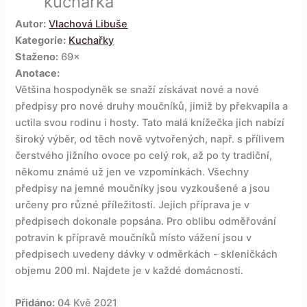
kuchařka
Autor:
Vlachová Libuše
Kategorie:
Kuchařky
Staženo:
69×
Anotace:
Většina hospodyněk se snaží získávat nové a nové
předpisy pro nové druhy moučníků, jimiž by překvapila a
uctila svou rodinu i hosty. Tato malá knížečka jich nabízí
široký výběr, od těch nově vytvořených, např. s přílivem
čerstvého jižního ovoce po celý rok, až po ty tradiční,
někomu známé už jen ve vzpomínkách. Všechny
předpisy na jemné moučníky jsou vyzkoušené a jsou
určeny pro různé příležitosti. Jejich příprava je v
předpisech dokonale popsána. Pro oblibu odměřování
potravin k přípravě moučníků místo vážení jsou v
předpisech uvedeny dávky v odměrkách - skleničkách
objemu 200 ml. Najdete je v každé domácnosti.
Přidáno:
04 Kvě 2021