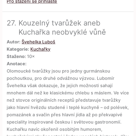
Pro stažení se přihlaste
27.
Kouzelný tvarůžek aneb
Kuchařka neobvyklé vůně
Autor:
Švehelka Luboš
Kategorie:
Kuchařky
Staženo:
10×
Anotace:
Olomoucké tvarůžky jsou pro jedny gurmánskou
pochoutkou, pro druhé odvážnou výzvou. Lubomír
Švehelka však dokazuje, že jejich možnosti sahají
mnohem dál než ke klasickému chlebu s máslem. Ve více
než stovce originálních receptů představuje tvarůžky
jako hlavní hvězdu studené i teplé kuchyně – od polévek,
pomazánek a svačin přes hlavní jídla až po překvapivé
speciality inspirované českou i světovou gastronomií.
Kuchařku navíc okořenil osobitým humorem,