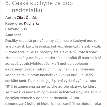
6.
Česká kuchyně za dob
nedostatku
Autor:
Zíbrt Čeněk
Kategorie:
Kuchařky
Staženo:
21×
Anotace:
Desítky receptů pro všechny zájemce o kuchyni nouze
aneb kterak lze z lišejníků, bukvic, hlemýžďů a žab vyžíti.
V době trvající krize recepty stále aktuální. Potěší však i
zbohatlické gurmány u moderních sporáků či alternativní
zdravoživotnístylohledače, kteří mohou společně
experimentovat s netradičními bylinami a surovinami.
Jedná se tak o první kuchařskou knihu budující stálý
sociální smír. Publikace, jejíž první vydání vyšlo v roce
1917, je zaměřena na netypické zdroje obživy, ke kterým
se z větší či menší míry muselo uchylovat obyvatelstvo v
českých zemích v dobách nedostatku. Autor -
renomovaný kulturní historik - se zaměřil na období roku