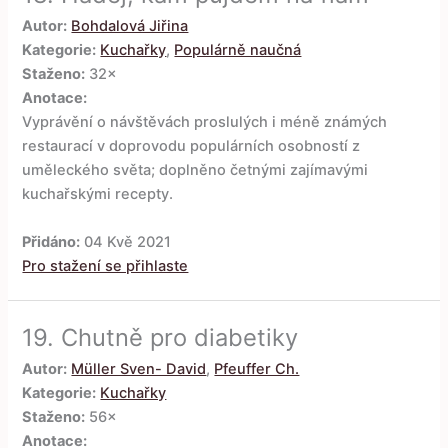
Autor:
Bohdalová Jiřina
Kategorie:
Kuchařky
,
Populárně naučná
Staženo:
32×
Anotace:
Vyprávění o návštěvách proslulých i méně známých
restaurací v doprovodu populárních osobností z
uměleckého světa; doplněno četnými zajímavými
kuchařskými recepty.
Přidáno:
04 Kvě 2021
Pro stažení se přihlaste
19.
Chutně pro diabetiky
Autor:
Müller Sven- David
,
Pfeuffer Ch.
Kategorie:
Kuchařky
Staženo:
56×
Anotace: