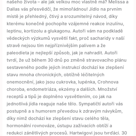
našeho života – ale jak velkou moc vlastně má? Melissa a
Dallas vás přesvědčí, že mimořádnou! Jídlo na prvním
místě je přehledný, čtivý a srozumitelný návod, díky
kterému konečně pochopíte vzájemné reakce inzulínu,
leptinu, kortizolu a glukagonu. Autoři vám na podkladě
vědeckých výzkumů vysvětlí fakt, proč sacharidy v naší
stravě nejsou tím nejpříznivějším palivem a že
paleodieta je nejlepší způsob, jak je nahradit. Autoři
tvrdí, že už během 30 dnů po změně stravovacího plánu
sestaveného podle jejich instrukcí dochází ke zlepšení
stavu mnoha chronických, obtížně léčitelných
onemocnění, jako jsou cukrovka, lupénka, Crohnova
choroba, endometriáza, ekzémy a dalších. Množství
receptů a tipů je doplněno vysvětlením, co jak na
jednotlivá jídla reaguje naše tělo. Sympatičtí autoři vás
postupně a s humorem převedou k zdravým návykům,
díky nimž dochází ke zlepšení stavu celého těla,
hormonální rovnováze, ústupu zažívacích obtíží a
redukci zánětlivých procesů. Hartwigovi jsou tvrďáci. 30