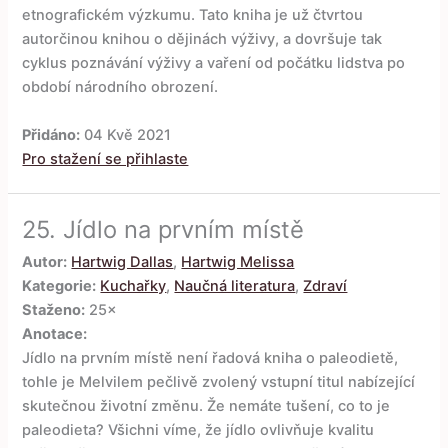
etnografickém výzkumu. Tato kniha je už čtvrtou
autorčinou knihou o dějinách výživy, a dovršuje tak
cyklus poznávání výživy a vaření od počátku lidstva po
období národního obrození.
Přidáno:
04 Kvě 2021
Pro stažení se přihlaste
25.
Jídlo na prvním místě
Autor:
Hartwig Dallas
,
Hartwig Melissa
Kategorie:
Kuchařky
,
Naučná literatura
,
Zdraví
Staženo:
25×
Anotace:
Jídlo na prvním místě není řadová kniha o paleodietě,
tohle je Melvilem pečlivě zvolený vstupní titul nabízející
skutečnou životní změnu. Že nemáte tušení, co to je
paleodieta? Všichni víme, že jídlo ovlivňuje kvalitu