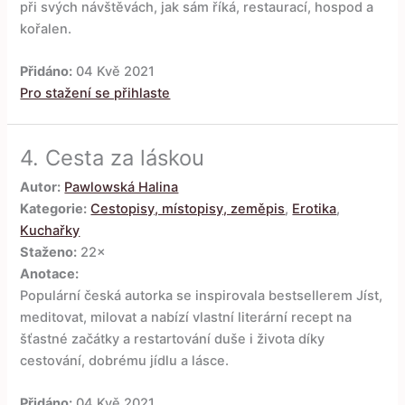
při svých návštěvách, jak sám říká, restaurací, hospod a
kořalen.
Přidáno:
04 Kvě 2021
Pro stažení se přihlaste
4.
Cesta za láskou
Autor:
Pawlowská Halina
Kategorie:
Cestopisy, místopisy, zeměpis
,
Erotika
,
Kuchařky
Staženo:
22×
Anotace:
Populární česká autorka se inspirovala bestsellerem Jíst,
meditovat, milovat a nabízí vlastní literární recept na
šťastné začátky a restartování duše i života díky
cestování, dobrému jídlu a lásce.
Přidáno:
04 Kvě 2021