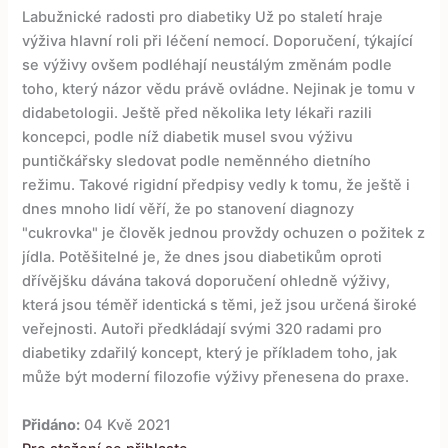
Labužnické radosti pro diabetiky Už po staletí hraje
výživa hlavní roli při léčení nemocí. Doporučení, týkající
se výživy ovšem podléhají neustálým změnám podle
toho, který názor vědu právě ovládne. Nejinak je tomu v
didabetologii. Ještě před několika lety lékaři razili
koncepci, podle níž diabetik musel svou výživu
puntičkářsky sledovat podle neměnného dietního
režimu. Takové rigidní předpisy vedly k tomu, že ještě i
dnes mnoho lidí věří, že po stanovení diagnozy
"cukrovka" je člověk jednou provždy ochuzen o požitek z
jídla. Potěšitelné je, že dnes jsou diabetikům oproti
dřívějšku dávána taková doporučení ohledně výživy,
která jsou téměř identická s těmi, jež jsou určená široké
veřejnosti. Autoři předkládají svými 320 radami pro
diabetiky zdařilý koncept, který je příkladem toho, jak
může být moderní filozofie výživy přenesena do praxe.
Přidáno:
04 Kvě 2021