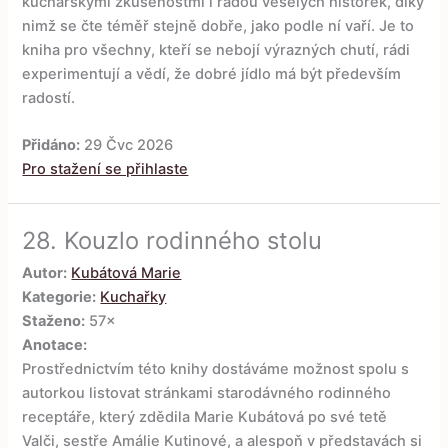
kuchařskými zkušenostmi i řadou veselých historek, díky
nimž se čte téměř stejně dobře, jako podle ní vaří. Je to
kniha pro všechny, kteří se nebojí výrazných chutí, rádi
experimentují a vědí, že dobré jídlo má být především
radostí.
Přidáno:
29 Čvc 2026
Pro stažení se přihlaste
28.
Kouzlo rodinného stolu
Autor:
Kubátová Marie
Kategorie:
Kuchařky
Staženo:
57×
Anotace:
Prostřednictvím této knihy dostáváme možnost spolu s
autorkou listovat stránkami starodávného rodinného
receptáře, který zdědila Marie Kubátová po své tetě
Valči, sestře Amálie Kutinové, a alespoň v představách si