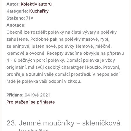
Autor:
Kolektiv autorů
Kategorie:
Kuchařky
Staženo:
71×
Anotace:
Obecně lze rozdělit polévky na čisté vývary a polévky
zahuštěné. Podobně pak na polévky masové, rybí,
zeleninové, luštěninové, polévky šlemové, mléčné,
krémové a ovocné. Recepty uvádíme obvykle na přípravu
4 - 6 běžných porcí polévky. Domácí polévka je vždy
originální, má svůj osobitý charaktger i kouzlo. Provoní,
prohřeje a zútulní vaše domácí prostředí. V neposlední
řadě je polévka vaší odobní vizitkou.
Přidáno:
04 Kvě 2021
Pro stažení se přihlaste
23.
Jemné moučníky – skleničková