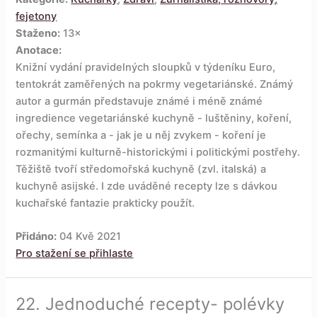
fejetony
Staženo:
13×
Anotace:
Knižní vydání pravidelných sloupků v týdeníku Euro,
tentokrát zaměřených na pokrmy vegetariánské. Známý
autor a gurmán představuje známé i méně známé
ingredience vegetariánské kuchyně - luštěniny, koření,
ořechy, semínka a - jak je u něj zvykem - koření je
rozmanitými kulturně-historickými i politickými postřehy.
Těžiště tvoří středomořská kuchyně (zvl. italská) a
kuchyně asijské. I zde uváděné recepty lze s dávkou
kuchařské fantazie prakticky použít.
Přidáno:
04 Kvě 2021
Pro stažení se přihlaste
22.
Jednoduché recepty- polévky