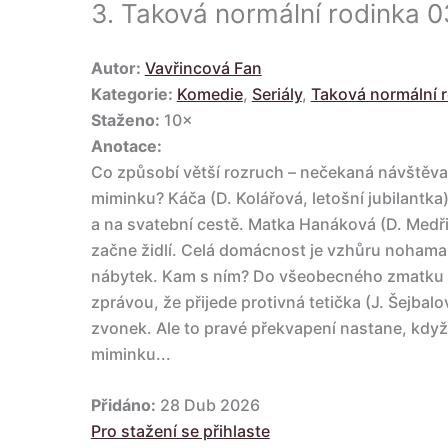
3.
Taková normální rodinka 0
Autor:
Vavřincová Fan
Kategorie:
Komedie
,
Seriály
,
Taková normální 
Staženo:
10×
Anotace:
Co způsobí větší rozruch – nečekaná návštěva
miminku? Káča (D. Kolářová, letošní jubilantka)
a na svatební cestě. Matka Hanáková (D. Medři
začne židlí. Celá domácnost je vzhůru nohama 
nábytek. Kam s ním? Do všeobecného zmatku s
zprávou, že přijede protivná tetička (J. Šejbalo
zvonek. Ale to pravé překvapení nastane, kdy
miminku...
Přidáno:
28 Dub 2026
Pro stažení se přihlaste