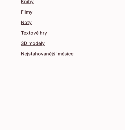
Knihy
Filmy
Noty
Textové hry
3D modely
Nejstahovanější měsíce