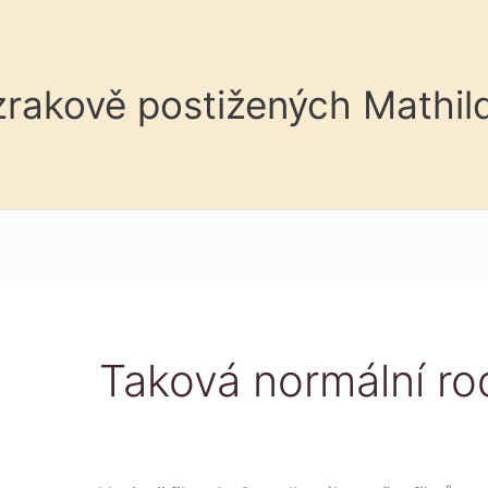
 zrakově postižených Mathil
Taková normální ro