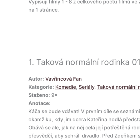
Vypisuji filmy 1 - 8 z celkového počtu filmů ve
na 1 stránce.
1.
Taková normální rodinka 0
Autor:
Vavřincová Fan
Kategorie:
Komedie
,
Seriály
,
Taková normální 
Staženo:
9×
Anotace:
Káča se bude vdávat! V prvním díle se seznámí
okamžiku, kdy jim dcera Kateřina hodlá předs
Obává se ale, jak na něj celá její potřeštěná r
přesvědčí, aby sehráli divadlo. Před Zdeňkem s