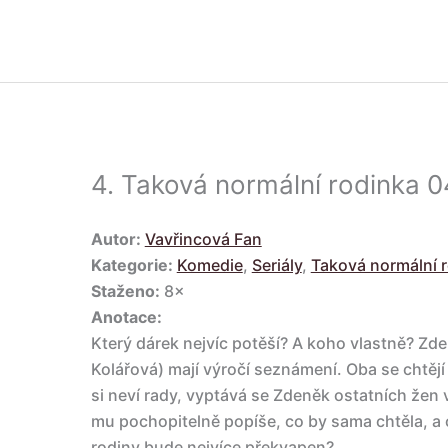
4.
Taková normální rodinka 0
Autor:
Vavřincová Fan
Kategorie:
Komedie
,
Seriály
,
Taková normální 
Staženo:
8×
Anotace:
Který dárek nejvíc potěší? A koho vlastně? Zde
Kolářová) mají výročí seznámení. Oba se chtěj
si neví rady, vyptává se Zdeněk ostatních žen 
mu pochopitelně popíše, co by sama chtěla, a o
rodiny bude nejvíce překvapen?