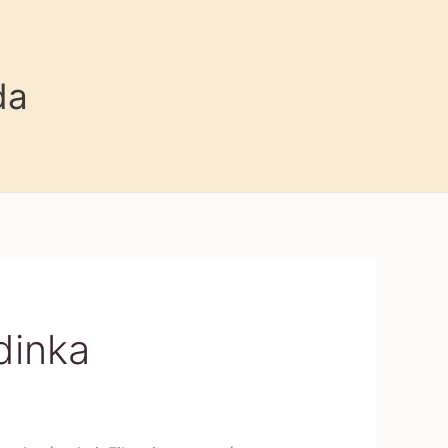
da
dinka