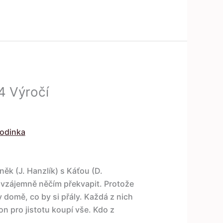
4 Výročí
rodinka
něk (J. Hanzlík) s Káťou (D.
í vzájemně něčím překvapit. Protože
v domě, co by si přály. Každá z nich
n pro jistotu koupí vše. Kdo z