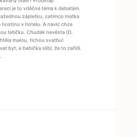
kávaný malíř? Probíhají
erací je to vděčné téma k debatám.
ražednou zápletku, zatímco matka
a hostinu v hotelu. A navíc chce
nou tetičku. Chudák nevěsta (D.
chtěla malou, tichou svatbu!
 byt, a babička slíbí, že to zařídí.
.