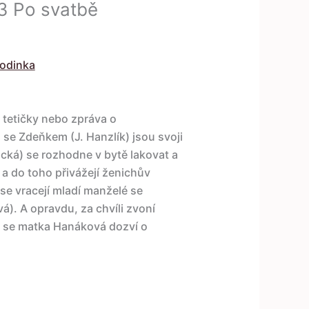
3 Po svatbě
rodinka
 tetičky nebo zpráva o
 se Zdeňkem (J. Hanzlík) jsou svoji
cká) se rozhodne v bytě lakovat a
a do toho přivážejí ženichův
e vracejí mladí manželé se
vá). A opravdu, za chvíli zvoní
ž se matka Hanáková dozví o