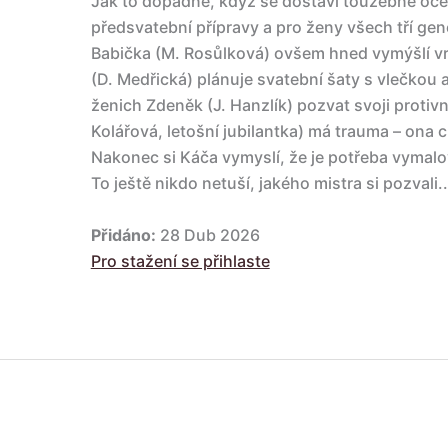
Jak to dopadne, když se dostaví toužebně oče
předsvatební přípravy a pro ženy všech tří gen
Babička (M. Rosůlková) ovšem hned vymýšlí v
(D. Medřická) plánuje svatební šaty s vlečkou 
ženich Zdeněk (J. Hanzlík) pozvat svoji protiv
Kolářová, letošní jubilantka) má trauma – ona 
Nakonec si Káča vymyslí, že je potřeba vymalovat
To ještě nikdo netuší, jakého mistra si pozvali..
Přidáno:
28 Dub 2026
Pro stažení se přihlaste