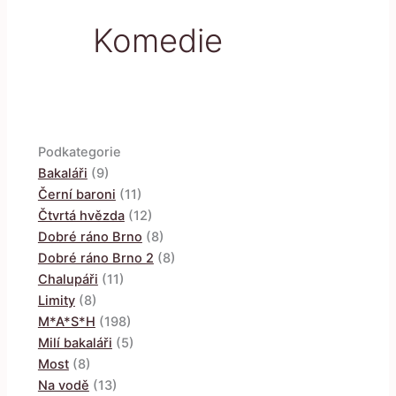
Komedie
Podkategorie
Bakaláři
(9)
Černí baroni
(11)
Čtvrtá hvězda
(12)
Dobré ráno Brno
(8)
Dobré ráno Brno 2
(8)
Chalupáři
(11)
Limity
(8)
M*A*S*H
(198)
Milí bakaláři
(5)
Most
(8)
Na vodě
(13)