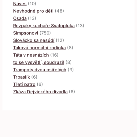
Náves
(10)
Nevhodné pro děti
(48)
Osada
(13)
Rozpaky kuchaře Svatopluka
(13)
Simpsonovi
(750)
Slovácko sa nesúdí
(12)
Taková normální rodinka
(8)
Táta v nesnázích
(16)
to se vysvětlí, soudruzi!
(8)
Trampoty dvou osiřelých
(3)
Trpaslík
(6)
Třetí patro
(6)
Zkáza Dejvického divadla
(6)