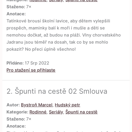
Staženo:
7×
Anotace:
Tatínkové brousí školní lavice, aby dětem vylepšili
prospěch, maminky balí k moři i mušle a děti se
nemohou dočkat, až budou na pláži. Vlny chorvatského
Jadranu jsou téměř na dosah, tak co by se mohlo
pokazit? No přeci úplně všechno!
Přidáno:
17 Srp 2022
Pro stažení se přihlaste
2.
Špunti na cestě 02 Smlouva
Autor:
Bystroň Marcel
,
Hudský petr
Kategorie:
Rodinné
,
Seriály
,
Špunti na cestě
Staženo:
7×
Anotace: