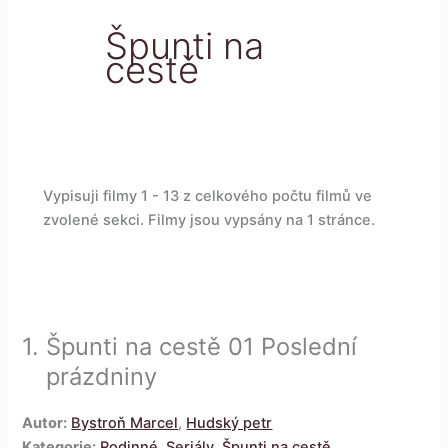
Špunti na
cestě
Vypisuji filmy 1 - 13 z celkového počtu filmů ve
zvolené sekci. Filmy jsou vypsány na 1 stránce.
1.
Špunti na cestě 01 Poslední
prázdniny
Autor:
Bystroň Marcel
,
Hudský petr
Kategorie:
Rodinné
,
Seriály
,
Špunti na cestě