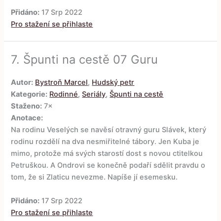
Přidáno:
17 Srp 2022
Pro stažení se přihlaste
7.
Špunti na cestě 07 Guru
Autor:
Bystroň Marcel
,
Hudský petr
Kategorie:
Rodinné
,
Seriály
,
Špunti na cestě
Staženo:
7×
Anotace:
Na rodinu Veselých se navěsí otravný guru Slávek, který
rodinu rozdělí na dva nesmiřitelné tábory. Jen Kuba je
mimo, protože má svých starostí dost s novou ctitelkou
Petruškou. A Ondrovi se konečně podaří sdělit pravdu o
tom, že si Zlaticu nevezme. Napíše jí esemesku.
Přidáno:
17 Srp 2022
Pro stažení se přihlaste