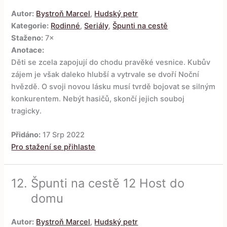
Autor:
Bystroň Marcel
,
Hudský petr
Kategorie:
Rodinné
,
Seriály
,
Špunti na cestě
Staženo:
7×
Anotace:
Děti se zcela zapojují do chodu pravěké vesnice. Kubův
zájem je však daleko hlubší a vytrvale se dvoří Noční
hvězdě. O svoji novou lásku musí tvrdě bojovat se silným
konkurentem. Nebýt hasičů, skončí jejich souboj
tragicky.
Přidáno:
17 Srp 2022
Pro stažení se přihlaste
12.
Špunti na cestě 12 Host do
domu
Autor:
Bystroň Marcel
,
Hudský petr