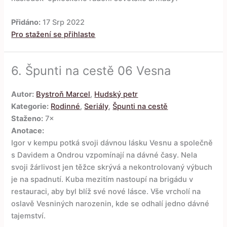
Přidáno:
17 Srp 2022
Pro stažení se přihlaste
6.
Špunti na cestě 06 Vesna
Autor:
Bystroň Marcel
,
Hudský petr
Kategorie:
Rodinné
,
Seriály
,
Špunti na cestě
Staženo:
7×
Anotace:
Igor v kempu potká svoji dávnou lásku Vesnu a společně
s Davidem a Ondrou vzpomínají na dávné časy. Nela
svoji žárlivost jen těžce skrývá a nekontrolovaný výbuch
je na spadnutí. Kuba mezitím nastoupí na brigádu v
restauraci, aby byl blíž své nové lásce. Vše vrcholí na
oslavě Vesniných narozenin, kde se odhalí jedno dávné
tajemství.