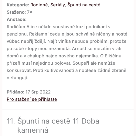
Kategorie:
Rodinné
,
Seriály
,
Špunti na cestě
Staženo:
7×
Anotace:
Rodičům Alice někdo soustavně kazí podnikání v
penzionu. Reklamní cedule jsou schválně ničeny a hosté
vůbec nepřijíždějí. Najít viníka nebude problém, protože
po sobě stopy moc nezametá. Arnošt se mezitím vrátil
domů a v chalupě najde nového nájemníka. O Eliščinu
přízeň musí najednou bojovat. Soupeři ale nemůže
konkurovat. Proti kultivovanosti a noblese žádné zbraně
nefungují.
Přidáno:
17 Srp 2022
Pro stažení se přihlaste
11.
Špunti na cestě 11 Doba
kamenná