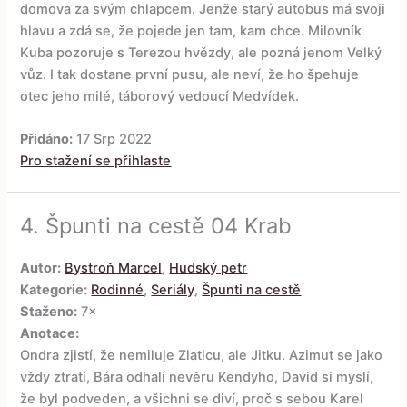
domova za svým chlapcem. Jenže starý autobus má svoji
hlavu a zdá se, že pojede jen tam, kam chce. Milovník
Kuba pozoruje s Terezou hvězdy, ale pozná jenom Velký
vůz. I tak dostane první pusu, ale neví, že ho špehuje
otec jeho milé, táborový vedoucí Medvídek.
Přidáno:
17 Srp 2022
Pro stažení se přihlaste
4.
Špunti na cestě 04 Krab
Autor:
Bystroň Marcel
,
Hudský petr
Kategorie:
Rodinné
,
Seriály
,
Špunti na cestě
Staženo:
7×
Anotace:
Ondra zjistí, že nemiluje Zlaticu, ale Jitku. Azimut se jako
vždy ztratí, Bára odhalí nevěru Kendyho, David si myslí,
že byl podveden, a všichni se diví, proč s sebou Karel