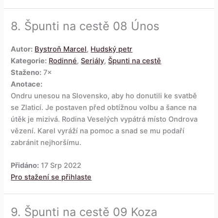
8.
Špunti na cestě 08 Únos
Autor:
Bystroň Marcel
,
Hudský petr
Kategorie:
Rodinné
,
Seriály
,
Špunti na cestě
Staženo:
7×
Anotace:
Ondru unesou na Slovensko, aby ho donutili ke svatbě
se Zlaticí. Je postaven před obtížnou volbu a šance na
útěk je mizivá. Rodina Veselých vypátrá místo Ondrova
vězení. Karel vyráží na pomoc a snad se mu podaří
zabránit nejhoršímu.
Přidáno:
17 Srp 2022
Pro stažení se přihlaste
9.
Špunti na cestě 09 Koza