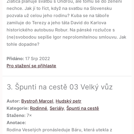
Zlatica plánuje svatbu s Ondrou, ale tomu se do ženění
nechce. Jak jí to říct, když na svatbu na Slovensku
pozvala už celou jeho rodinu? Kuba se na táboře
zamiluje do Terezy a jeho táta David do Karlova
historického autobusu Robur. Na pánské rozlučce s
(ne)svobodou sepíše Igor neprolomitelnou smlouvu. Jak
tohle dopadne?
Přidáno:
17 Srp 2022
Pro stažení se přihlaste
3.
Špunti na cestě 03 Velký vůz
Autor:
Bystroň Marcel
,
Hudský petr
Kategorie:
Rodinné
,
Seriály
,
Špunti na cestě
Staženo:
7×
Anotace:
Rodina Veselých pronásleduje Báru, která utekla z