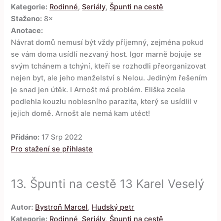
Kategorie:
Rodinné
,
Seriály
,
Špunti na cestě
Staženo:
8×
Anotace:
Návrat domů nemusí být vždy příjemný, zejména pokud
se vám doma usídlí nezvaný host. Igor marně bojuje se
svým tchánem a tchýní, kteří se rozhodli přeorganizovat
nejen byt, ale jeho manželství s Nelou. Jediným řešením
je snad jen útěk. I Arnošt má problém. Eliška zcela
podlehla kouzlu noblesního parazita, který se usídlil v
jejich domě. Arnošt ale nemá kam utéct!
Přidáno:
17 Srp 2022
Pro stažení se přihlaste
13.
Špunti na cestě 13 Karel Veselý
Autor:
Bystroň Marcel
,
Hudský petr
Kategorie:
Rodinné
,
Seriály
,
Špunti na cestě