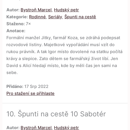
Autor:
Bystroň Marcel
,
Hudský petr
Kategorie:
Rodinné
,
Seriály
,
Špunti na cestě
Staženo:
7×
Anotace:
Formální manžel Jitky, farmář Koza, se zdráhá podepsat
rozvodové listiny. Majetkové vypořádání musí vzít do
rukou právník. A tak Igor místo dovolené na statku počítá
krávy a slepice. Zato dětem se farmářský život líbí. Jen
David s Alicí hledají místo, kde by měli čas jen sami na
sebe.
Přidáno:
17 Srp 2022
Pro stažení se přihlaste
10.
Špunti na cestě 10 Sabotér
Autor:
Bystroň Marcel
,
Hudský petr