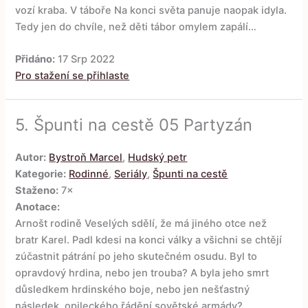
vozí kraba. V táboře Na konci světa panuje naopak idyla.
Tedy jen do chvíle, než děti tábor omylem zapálí…
Přidáno:
17 Srp 2022
Pro stažení se přihlaste
5.
Špunti na cestě 05 Partyzán
Autor:
Bystroň Marcel
,
Hudský petr
Kategorie:
Rodinné
,
Seriály
,
Špunti na cestě
Staženo:
7×
Anotace:
Arnošt rodině Veselých sdělí, že má jiného otce než
bratr Karel. Padl kdesi na konci války a všichni se chtějí
zúčastnit pátrání po jeho skutečném osudu. Byl to
opravdový hrdina, nebo jen trouba? A byla jeho smrt
důsledkem hrdinského boje, nebo jen nešťastný
následek opileckého řádění sovětské armády?