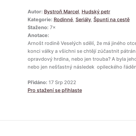
Autor:
Bystroň Marcel
,
Hudský petr
Kategorie:
Rodinné
,
Seriály
,
Špunti na cestě
Staženo:
7×
Anotace:
Arnošt rodině Veselých sdělí, že má jiného otce
konci války a všichni se chtějí zúčastnit pátrá
opravdový hrdina, nebo jen trouba? A byla je
nebo jen nešťastný následek opileckého řádě
Přidáno:
17 Srp 2022
Pro stažení se přihlaste