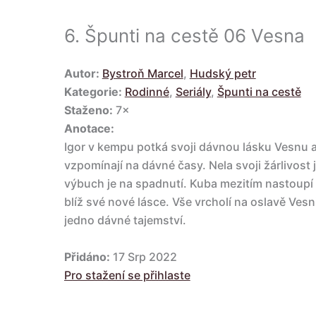
6.
Špunti na cestě 06 Vesna
Autor:
Bystroň Marcel
,
Hudský petr
Kategorie:
Rodinné
,
Seriály
,
Špunti na cestě
Staženo:
7×
Anotace:
Igor v kempu potká svoji dávnou lásku Vesnu 
vzpomínají na dávné časy. Nela svoji žárlivost
výbuch je na spadnutí. Kuba mezitím nastoupí n
blíž své nové lásce. Vše vrcholí na oslavě Ves
jedno dávné tajemství.
Přidáno:
17 Srp 2022
Pro stažení se přihlaste