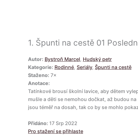
1.
Špunti na cestě 01 Posledn
Autor:
Bystroň Marcel
,
Hudský petr
Kategorie:
Rodinné
,
Seriály
,
Špunti na cestě
Staženo:
7×
Anotace:
Tatínkové brousí školní lavice, aby dětem vylep
mušle a děti se nemohou dočkat, až budou na 
jsou téměř na dosah, tak co by se mohlo pokaz
Přidáno:
17 Srp 2022
Pro stažení se přihlaste