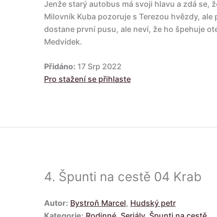
Jenže starý autobus má svoji hlavu a zdá se, 
Milovník Kuba pozoruje s Terezou hvězdy, ale 
dostane první pusu, ale neví, že ho špehuje ot
Medvídek.
Přidáno:
17 Srp 2022
Pro stažení se přihlaste
4.
Špunti na cestě 04 Krab
Autor:
Bystroň Marcel
,
Hudský petr
Kategorie:
Rodinné
,
Seriály
,
Špunti na cestě