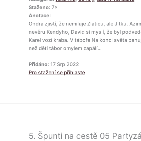
Staženo:
7×
Anotace:
Ondra zjistí, že nemiluje Zlaticu, ale Jitku. Azi
nevěru Kendyho, David si myslí, že byl podvede
Karel vozí kraba. V táboře Na konci světa panuj
než děti tábor omylem zapálí…
Přidáno:
17 Srp 2022
Pro stažení se přihlaste
5.
Špunti na cestě 05 Partyz