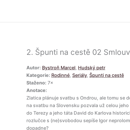
2.
Špunti na cestě 02 Smlou
Autor:
Bystroň Marcel
,
Hudský petr
Kategorie:
Rodinné
,
Seriály
,
Špunti na cestě
Staženo:
7×
Anotace:
Zlatica plánuje svatbu s Ondrou, ale tomu se do
na svatbu na Slovensku pozvala už celou jeho 
do Terezy a jeho táta David do Karlova histor
rozlučce s (ne)svobodou sepíše Igor neprolom
dopadne?