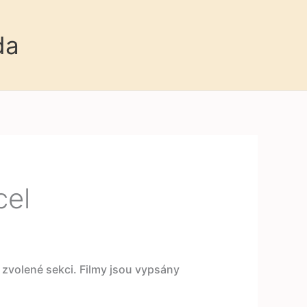
da
cel
e zvolené sekci. Filmy jsou vypsány