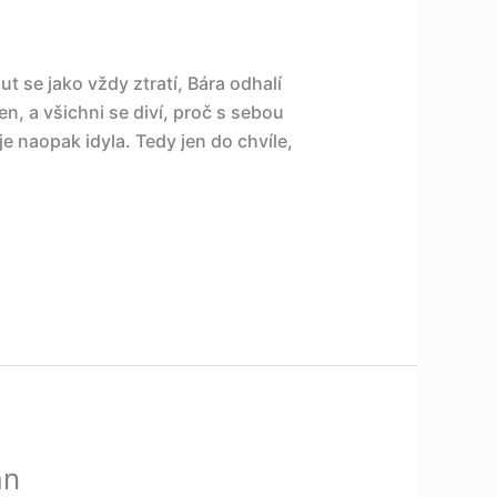
mut se jako vždy ztratí, Bára odhalí
n, a všichni se diví, proč s sebou
e naopak idyla. Tedy jen do chvíle,
án