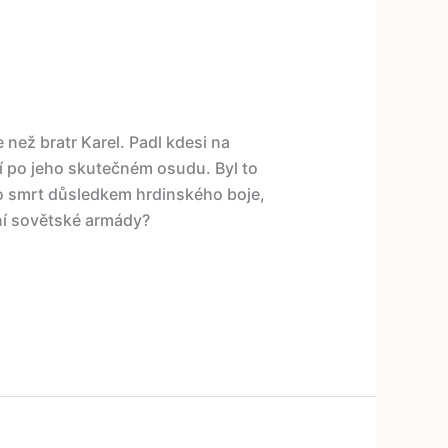
 než bratr Karel. Padl kdesi na
ní po jeho skutečném osudu. Byl to
ho smrt důsledkem hrdinského boje,
ní sovětské armády?