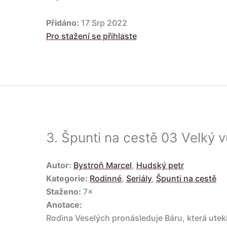
Přidáno:
17 Srp 2022
Pro stažení se přihlaste
3.
Špunti na cestě 03 Velký 
Autor:
Bystroň Marcel
,
Hudský petr
Kategorie:
Rodinné
,
Seriály
,
Špunti na cestě
Staženo:
7×
Anotace:
Rodina Veselých pronásleduje Báru, která ute