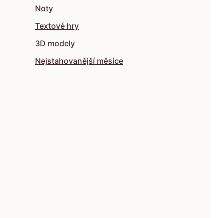
Noty
Textové hry
3D modely
Nejstahovanější měsíce