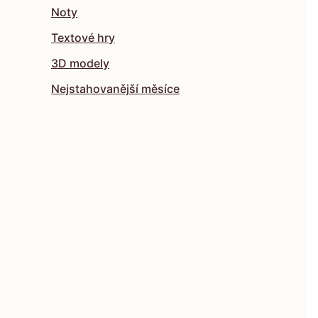
Noty
Textové hry
3D modely
Nejstahovanější měsíce