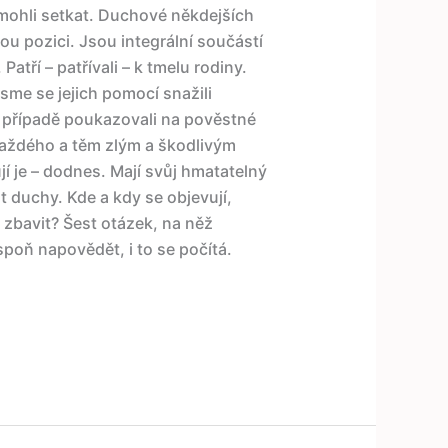
mohli setkat. Duchové někdejších
u pozici. Jsou integrální součástí
atří – patřívali – k tmelu rodiny.
me se jejich pomocí snažili
 případě poukazovali na pověstné
každého a těm zlým a škodlivým
ují je – dodnes. Mají svůj hmatatelný
 duchy. Kde a kdy se objevují,
h zbavit? Šest otázek, na něž
oň napovědět, i to se počítá.