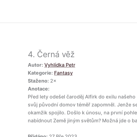
4.
Černá věž
Autor:
Vyhlídka Petr
Kategorie:
Fantasy
Staženo:
2×
Anotace:
Před lety odešel čaroděj Alfirk do exilu našeho 
svůj původní domov téměř zapomněl. Jenže se 
okamžik spojilo. Došlo k únosu, na první poh
nabídnout Země jiným světům? Možná jde o bana
Přidáno:
27 Bře 2023