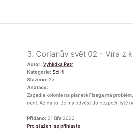
3.
Corianův svět 02 – Víra z
Autor:
Vyhlídka Petr
Kategorie:
Sci-fi
Staženo:
2×
Anotace:
Zapadlá kolonie na planetě Fisaga má problém,
není. Až na to, že má odvést do bezpečí jistý n
Přidáno:
21 Bře 2023
Pro stažení se přihlaste