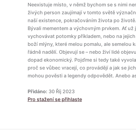
Neexistuje místo, v němž bychom se s nimi ne
živých person zaujímají v tomto světě význačno
naší existence, pokračováním života po životě. P
Bývali mementem a výchovným prvkem. Ať už js
vychovávat potomky příkladem, nebo na jejich
boží mlýny, které melou pomalu, ale semelou 
řádně nadělí. Objevují se – nebo živí lidé objev
dopad ekonomický. Pojďme si tedy také vyvolat
proč se vůbec vracejí, co provádějí a jak se jic
mohou pověsti a legendy odpovědět. Anebo asp
Přidáno:
30 Říj 2023
Pro stažení se přihlaste