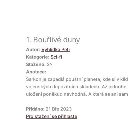
1.
Bouřlivé duny
Autor:
Vyhlídka Petr
Kategorie:
Sci-fi
Staženo:
2×
Anotace:
Šarkon je zapadlá pouštní planeta, kde si v kli
vojenských depozitních skladech. Až jednoho dn
uložení poněkud nevhodná. A která se ani sama
Přidáno:
21 Bře 2023
Pro stažení se přihlaste