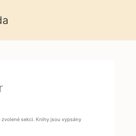
da
r
e zvolené sekci. Knihy jsou vypsány