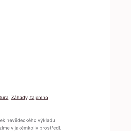
tura
,
Záhady, tajemno
tek nevědeckého výkladu
zíme v jakémkoliv prostředí.