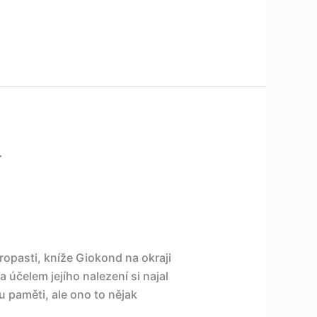
r
ropasti, kníže Giokond na okraji
 účelem jejího nalezení si najal
 paměti, ale ono to nějak