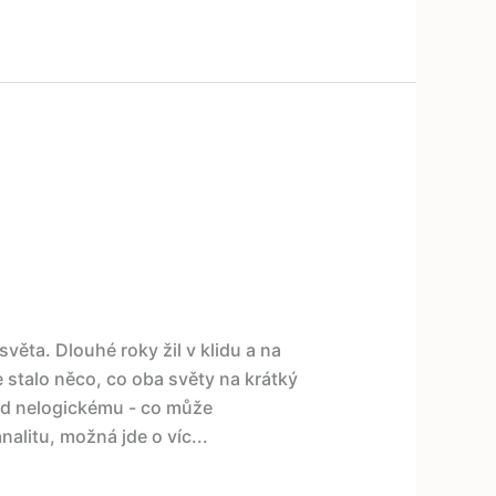
světa. Dlouhé roky žil v klidu a na
stalo něco, co oba světy na krátký
led nelogickému - co může
litu, možná jde o víc...