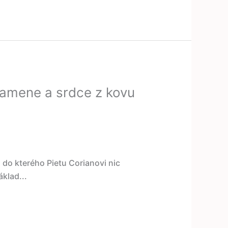
 kamene a srdce z kovu
 do kterého Pietu Corianovi nic
áklad...