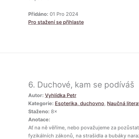
Přidáno:
01 Pro 2024
Pro stažení se přihlaste
6.
Duchové, kam se podíváš
Autor:
Vyhlídka Petr
Kategorie:
Esoterika, duchovno
,
Naučná litera
Staženo:
8×
Anotace:
Ať na ně věříme, nebo považujeme za pozůsta
fyzikálních zákonů, na strašidla a bubáky nara