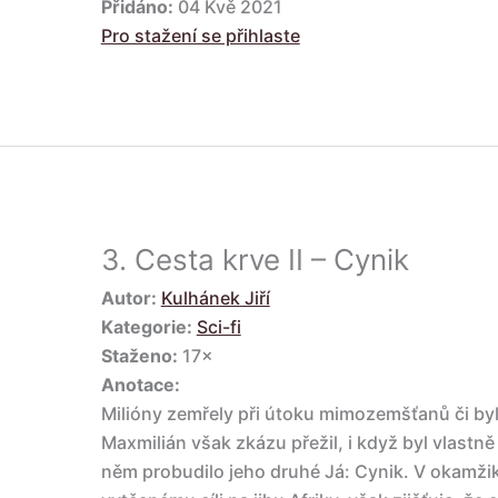
Přidáno:
04 Kvě 2021
Pro stažení se přihlaste
3.
Cesta krve II – Cynik
Autor:
Kulhánek Jiří
Kategorie:
Sci-fi
Staženo:
17×
Anotace:
Milióny zemřely při útoku mimozemšťanů či by
Maxmilián však zkázu přežil, i když byl vlastně
něm probudilo jeho druhé Já: Cynik. V okamžik