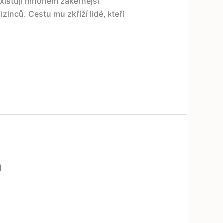
 existují mnohem zákeřnější
izinců. Cestu mu zkříží lidé, kteří
h