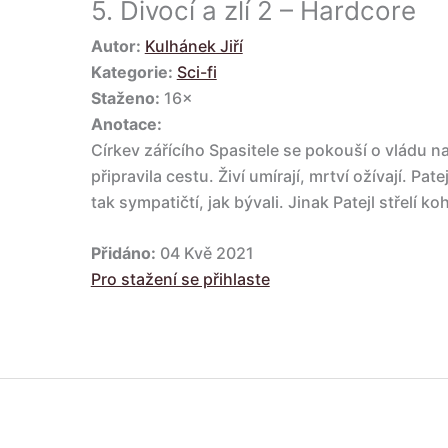
5.
Divocí a zlí 2 – Hardcore
Autor:
Kulhánek Jiří
Kategorie:
Sci-fi
Staženo:
16×
Anotace:
Církev zářícího Spasitele se pokouší o vládu
připravila cestu. Živí umírají, mrtví ožívají. Pate
tak sympatičtí, jak bývali. Jinak Patejl střelí k
Přidáno:
04 Kvě 2021
Pro stažení se přihlaste