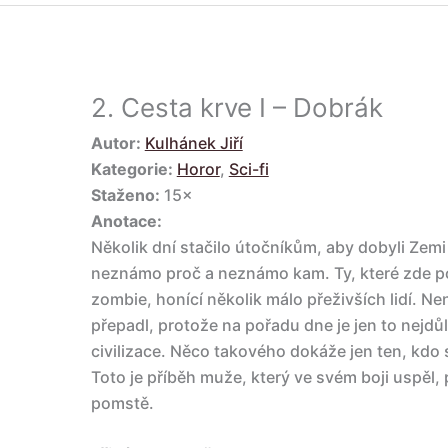
2.
Cesta krve I – Dobrák
Autor:
Kulhánek Jiří
Kategorie:
Horor
,
Sci-fi
Staženo:
15×
Anotace:
Několik dní stačilo útočníkům, aby dobyli Zemi 
neznámo proč a neznámo kam. Ty, které zde po
zombie, honící několik málo přeživších lidí. Nen
přepadl, protože na pořadu dne je jen to nejdůle
civilizace. Něco takového dokáže jen ten, kdo
Toto je příběh muže, který ve svém boji uspěl,
pomstě.