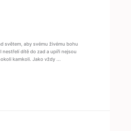
 nad světem, aby svému živému bohu
jl nestřelí dítě do zad a upíři nejsou
ohokoli kamkoli. Jako vždy ...