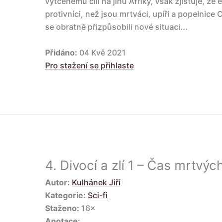
vytčenému cíli na jihu Afriky, však zjišťuje, že
protivníci, než jsou mrtváci, upíři a popelnice C
se obratně přizpůsobili nové situaci...
Přidáno:
04 Kvě 2021
Pro stažení se přihlaste
4.
Divocí a zlí 1 – Čas mrtvýc
Autor:
Kulhánek Jiří
Kategorie:
Sci-fi
Staženo:
16×
Anotace: