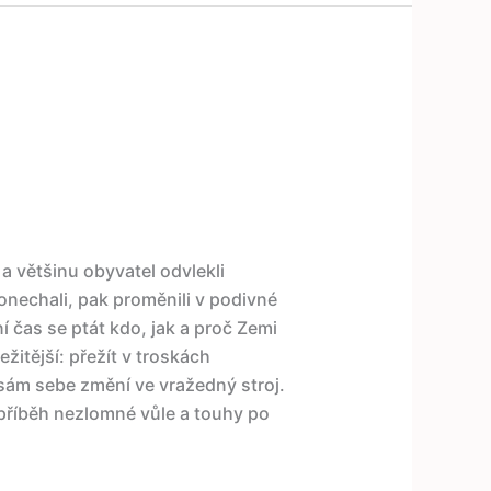
a většinu obyvatel odvlekli
nechali, pak proměnili v podivné
í čas se ptát kdo, jak a proč Zemi
žitější: přežít v troskách
 sám sebe změní ve vražedný stroj.
 příběh nezlomné vůle a touhy po