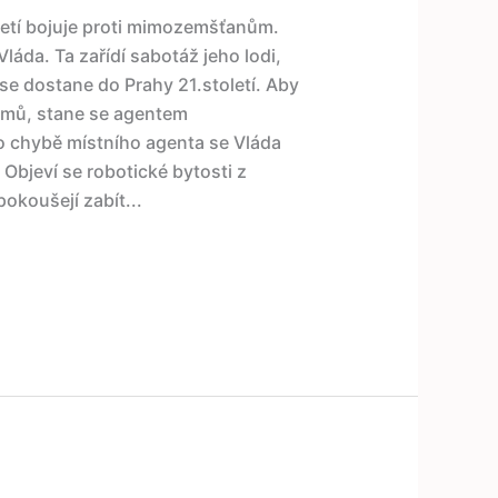
toletí bojuje proti mimozemšťanům.
áda. Ta zařídí sabotáž jeho lodi,
se dostane do Prahy 21.století. Aby
domů, stane se agentem
 Po chybě místního agenta se Vláda
. Objeví se robotické bytosti z
pokoušejí zabít...