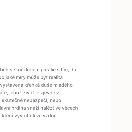
běh se točí kolem patálie s tím, do
o jaké míry může být realita
ž vystavena křehká duše mladého
ře, jehož život je zjevně v
vot skutečné nebezpečí, nebo
avní hrdina snaží nalézt ve věcech
 která vyvrcholí ve vzdor...