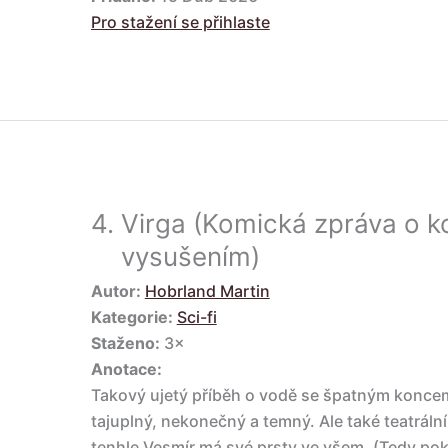
Pro stažení se přihlaste
4.
Virga (Komická zpráva o k
vysušením)
Autor:
Hobrland Martin
Kategorie:
Sci-fi
Staženo:
3×
Anotace:
Takový ujetý příběh o vodě se špatným koncem.
tajuplný, nekonečný a temný. Ale také teatrální 
tenhle Vesmír má své prsty ve všem. (Tedy po