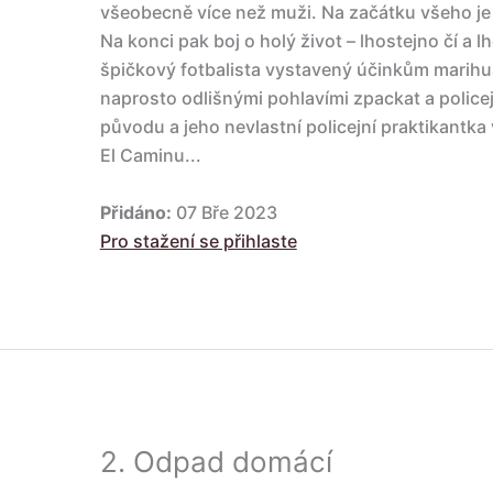
všeobecně více než muži. Na začátku všeho je b
Na konci pak boj o holý život – lhostejno čí a 
špičkový fotbalista vystavený účinkům marih
naprosto odlišnými pohlavími zpackat a police
původu a jeho nevlastní policejní praktikantka 
El Caminu...
Přidáno:
07 Bře 2023
Pro stažení se přihlaste
2.
Odpad domácí