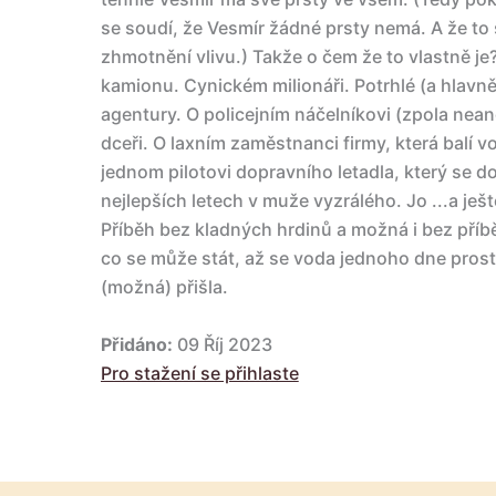
se soudí, že Vesmír žádné prsty nemá. A že to 
zhmotnění vlivu.) Takže o čem že to vlastně je
kamionu. Cynickém milionáři. Potrhlé (a hlavn
agentury. O policejním náčelníkovi (zpola nean
dceři. O laxním zaměstnanci firmy, která balí 
jednom pilotovi dopravního letadla, který se 
nejlepších letech v muže vyzrálého. Jo ...a je
Příběh bez kladných hrdinů a možná i bez příb
co se může stát, až se voda jednoho dne prost
(možná) přišla.
Přidáno:
09 Říj 2023
Pro stažení se přihlaste