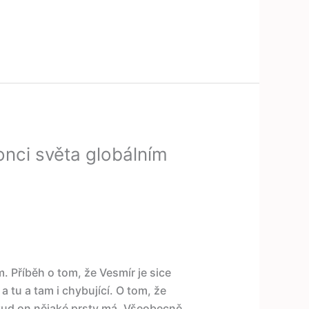
onci světa globálním
 Příběh o tom, že Vesmír je sice
a tu a tam i chybující. O tom, že
kud on nějaké prsty má. Všeobecně