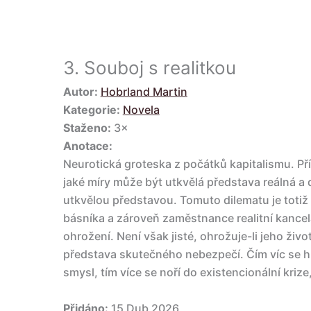
3.
Souboj s realitkou
Autor:
Hobrland Martin
Kategorie:
Novela
Staženo:
3×
Anotace:
Neurotická groteska z počátků kapitalismu. Pří
jaké míry může být utkvělá představa reálná a d
utkvělou představou. Tomuto dilematu je toti
básníka a zároveň zaměstnance realitní kancelá
ohrožení. Není však jisté, ohrožuje-li jeho ži
představa skutečného nebezpečí. Čím víc se hl
smysl, tím více se noří do existencionální krize,
Přidáno:
15 Dub 2026