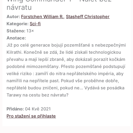
návratu
Autor:
Forstchen William R.
,
Stasheff Christopher
Kategorie:
Sci-fi
Staženo:
13×
Anotace:
Již po celé generace bojují pozemšťané s nebezpečnými
Kilrathi. Konečně se zdá, že lidé získali technologickou
převahu a mají lepší zbraně, aby dokázali porazit kočkám
podobné mimozemšťany. Přesto pozemšťané podstupují
veliké riziko : zamíří do nitra nepřátelského impéria, aby
namířili na nepřítele past. Pokud vše proběhne dobře,
nepřátelé budou zničeni, pokud ne… Vydává se posádka
Tarawy na cestu bez návratu?
Přidáno:
04 Kvě 2021
Pro stažení se přihlaste