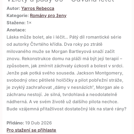
Autor:
Yarros Rebecca
Kategorie:
Romány pro ženy
Staženo:
1×
Anotace:
Láska může bolet, ale i léčit… Pátý díl romantické série
od autorky Čtvrtého křídla. Dva roky po ztrátě
milovaného muže se Morgan Bartleyová snaží začít
znovu. Rekonstrukce domu na pláži má být její terapií –
způsobem, jak zmírnit záchvaty úzkosti a bolest v srdci.
Jenže pak potká svého souseda. Jackson Montgomery,
svobodný otec pětileté holčičky a pilot pobřežní stráže,
je zvyklý zachraňovat „dámy v nesnázích“, Morgan ale o
záchranu nestojí. Je silná, tvrdohlavá a neodolatelně
nádherná. A ve svém životě už dalšího pilota nechce.
Bude vzájemná přitažlivost dostatečný lék na staré rány?
Přidáno:
19 Dub 2026
Pro stažení se přihlaste