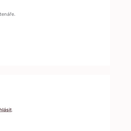
tenáře.
hlásit
.