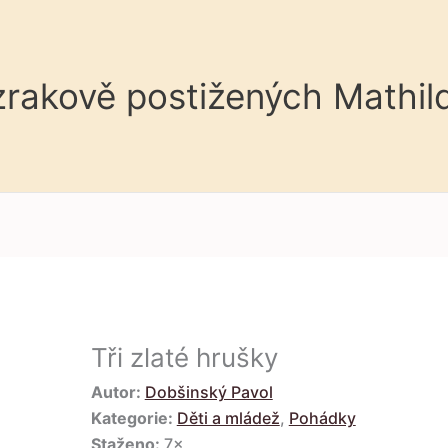
 zrakově postižených Mathil
Tři zlaté hrušky
Autor:
Dobšinský Pavol
Kategorie:
Děti a mládež
,
Pohádky
Staženo:
7×