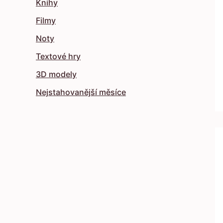
Knihy
Filmy
Noty
Textové hry
3D modely
Nejstahovanější měsíce