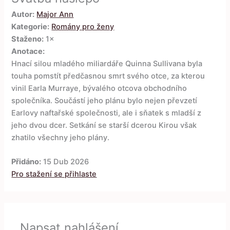
Autor:
Major Ann
Kategorie:
Romány pro ženy
Staženo:
1×
Anotace:
Hnací silou mladého miliardáře Quinna Sullivana byla
touha pomstít předčasnou smrt svého otce, za kterou
vinil Earla Murraye, bývalého otcova obchodního
společníka. Součástí jeho plánu bylo nejen převzetí
Earlovy naftařské společnosti, ale i sňatek s mladší z
jeho dvou dcer. Setkání se starší dcerou Kirou však
zhatilo všechny jeho plány.
Přidáno:
15 Dub 2026
Pro stažení se přihlaste
Napsat nahlášení