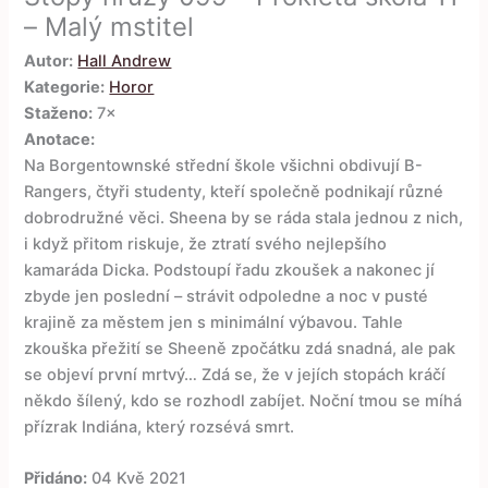
– Malý mstitel
Autor:
Hall Andrew
Kategorie:
Horor
Staženo:
7×
Anotace:
Na Borgentownské střední škole všichni obdivují B-
Rangers, čtyři studenty, kteří společně podnikají různé
dobrodružné věci. Sheena by se ráda stala jednou z nich,
i když přitom riskuje, že ztratí svého nejlepšího
kamaráda Dicka. Podstoupí řadu zkoušek a nakonec jí
zbyde jen poslední – strávit odpoledne a noc v pusté
krajině za městem jen s minimální výbavou. Tahle
zkouška přežití se Sheeně zpočátku zdá snadná, ale pak
se objeví první mrtvý… Zdá se, že v jejích stopách kráčí
někdo šílený, kdo se rozhodl zabíjet. Noční tmou se míhá
přízrak Indiána, který rozsévá smrt.
Přidáno:
04 Kvě 2021