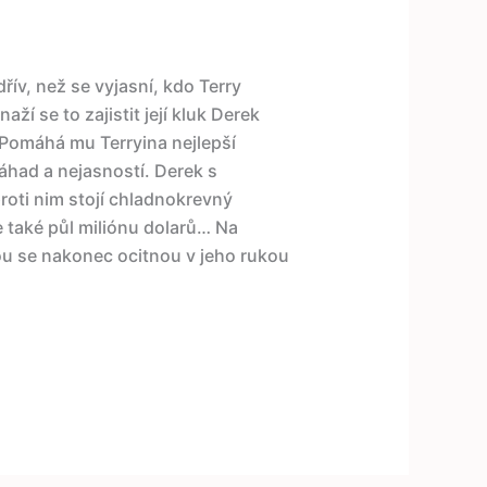
řív, než se vyjasní, kdo Terry
ží se to zajistit její kluk Derek
 Pomáhá mu Terryina nejlepší
áhad a nejasností. Derek s
roti nim stojí chladnokrevný
je také půl miliónu dolarů… Na
ou se nakonec ocitnou v jeho rukou