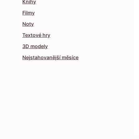
Knihy
Filmy
Noty
Textové hry
3D modely
Nejstahovanější měsíce