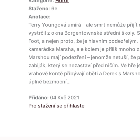
Kategorie:
Horor
Staženo:
6×
Anotace:
Terry Youngová umírá – ale smrt nemůže přijít d
vystrčil z okna Borgentownské střední školy. Sna
Foot, a nejen proto, že je hlavním podezřelým.
kamarádka Marsha, ale kolem je příliš mnoho z
Marshou mají podezření – jenomže netuší, že p
zabiják, který se nezastaví před ničím. Ve hře 
vrahově kontě přibývají oběti a Derek s Marsh
úplně bezmocní…
Přidáno:
04 Kvě 2021
Pro stažení se přihlaste