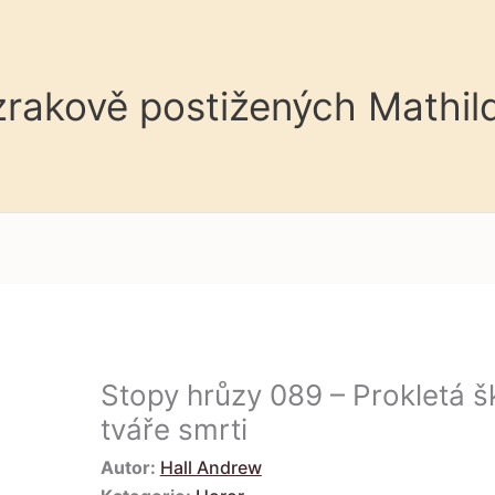
 zrakově postižených Mathil
Stopy hrůzy 089 – Prokletá š
tváře smrti
Autor:
Hall Andrew