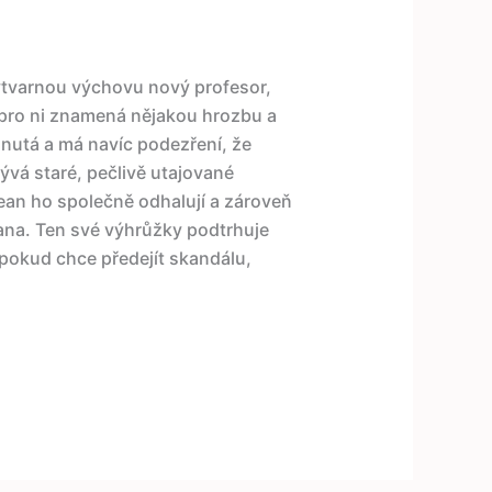
ýtvarnou výchovu nový profesor,
že pro ni znamená nějakou hrozbu a
ranutá a má navíc podezření, že
ývá staré, pečlivě utajované
 Dean ho společně odhalují a zároveň
ana. Ten své výhrůžky podtrhuje
 pokud chce předejít skandálu,