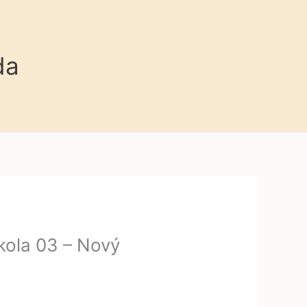
da
kola 03 – Nový