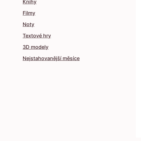
Knihy
Filmy
Noty
Textové hry
3D modely
Nejstahovanější měsíce