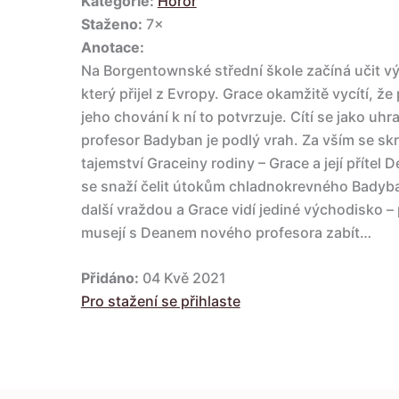
Kategorie:
Horor
Staženo:
7×
Anotace:
Na Borgentownské střední škole začíná učit v
který přijel z Evropy. Grace okamžitě vycítí, 
jeho chování k ní to potvrzuje. Cítí se jako uh
profesor Badyban je podlý vrah. Za vším se skr
tajemství Graceiny rodiny – Grace a její přítel
se snaží čelit útokům chladnokrevného Badyb
další vraždou a Grace vidí jediné východisko –
musejí s Deanem nového profesora zabít…
Přidáno:
04 Kvě 2021
Pro stažení se přihlaste