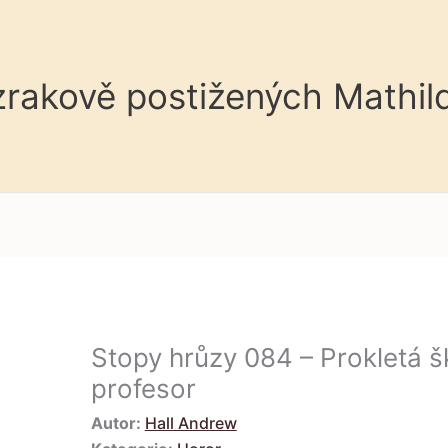
 zrakově postižených Mathil
Stopy hrůzy 084 – Prokletá š
profesor
Autor:
Hall Andrew