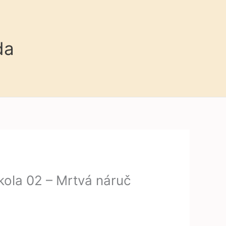
da
kola 02 – Mrtvá náruč