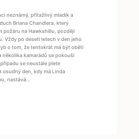
ci neznámý, přitažlivý mladík a
o duch Briana Chandlera, který
m požáru na Hawkshillu, později
 Vždy po deseti letech v den jeho
yb o tom, že tentokrát má být obětí
a několika kamarádů se pokouší
o případu se neustále plete
A osudný den, kdy má Linda
bu, nastává…