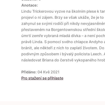
Anotace:
Lindu Trickerovou vyzve na školním plese k tan
projeví o ni zájem. Brzy se však ukáže, že je t
zahynul se svými rodiči při nikdy nevyjasněné
přestaveném na Borgentownskou střední školu.
úmrtí zemře vybraná mladá dívka – a není poch
právě Linda. S pomocí svého chlapce Andyho 
bránit, ale někteří z nich to zaplatí životem. D
podivným způsobem i bývalý policista Leech. 
následovat Briana do čerstvě vykopaného hro
Přidáno:
04 Kvě 2021
Pro stažení se přihlaste