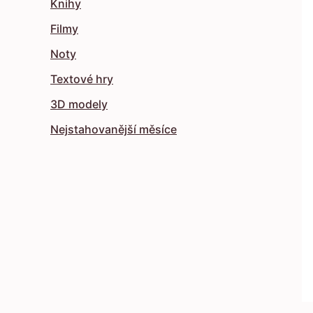
Knihy
Filmy
Noty
Textové hry
3D modely
Nejstahovanější měsíce