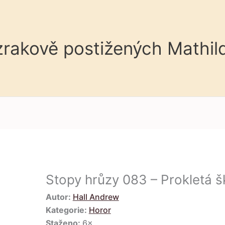
 zrakově postižených Mathil
Stopy hrůzy 083 – Prokletá š
Autor:
Hall Andrew
Kategorie:
Horor
Staženo:
6×