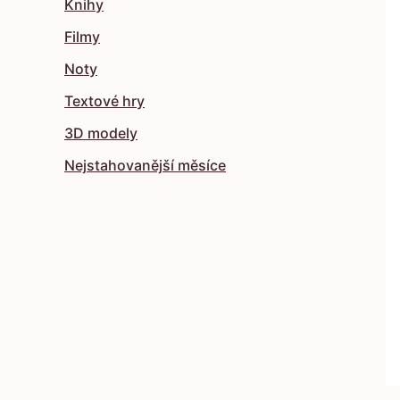
Knihy
Filmy
Noty
Textové hry
3D modely
Nejstahovanější měsíce