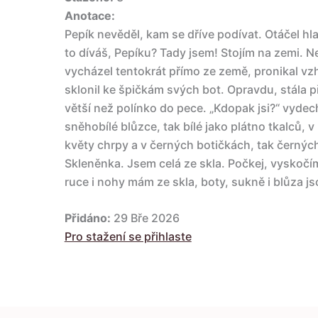
Anotace:
Pepík nevěděl, kam se dříve podívat. Otáčel 
to díváš, Pepíku? Tady jsem! Stojím na zemi. 
vycházel tentokrát přímo ze země, pronikal vz
sklonil ke špičkám svých bot. Opravdu, stála 
větší než polínko do pece. „Kdopak jsi?“ vydec
sněhobílé blůzce, tak bílé jako plátno tkalců,
květy chrpy a v černých botičkách, tak černých
Skleněnka. Jsem celá ze skla. Počkej, vyskočí
ruce i nohy mám ze skla, boty, sukně i blůza j
Přidáno:
29 Bře 2026
Pro stažení se přihlaste