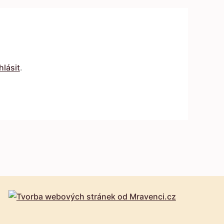
hlásit
.