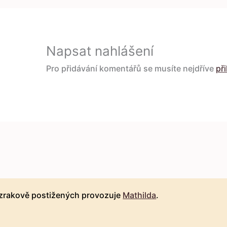
Napsat nahlášení
Pro přidávání komentářů se musíte nejdříve
při
 zrakově postižených provozuje
Mathilda
.