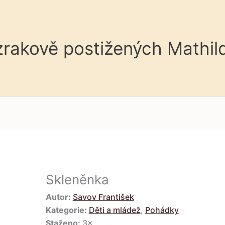
 zrakově postižených Mathil
Skleněnka
Autor:
Savov František
Kategorie:
Děti a mládež
,
Pohádky
Staženo:
3×