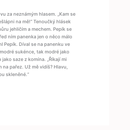
hlavu za neznámým hlasem. „Kam se
Nešlápni na mě!“ Tenoučký hlásek
hůru jehličím a mechem. Pepík se
před ním panenka jen o něco málo
hl Pepík. Díval se na panenku ve
 v modré sukénce, tak modré jako
 jako saze z komína. „Říkají mi
m na pařez. Už mě vidíš? Hlavu,
sou skleněné.“