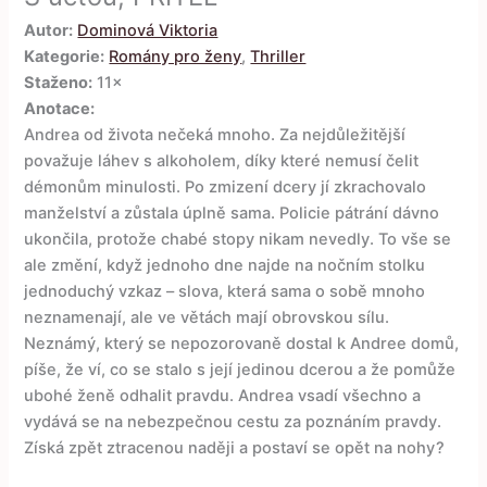
Autor:
Dominová Viktoria
Kategorie:
Romány pro ženy
,
Thriller
Staženo:
11×
Anotace:
Andrea od života nečeká mnoho. Za nejdůležitější
považuje láhev s alkoholem, díky které nemusí čelit
démonům minulosti. Po zmizení dcery jí zkrachovalo
manželství a zůstala úplně sama. Policie pátrání dávno
ukončila, protože chabé stopy nikam nevedly. To vše se
ale změní, když jednoho dne najde na nočním stolku
jednoduchý vzkaz – slova, která sama o sobě mnoho
neznamenají, ale ve větách mají obrovskou sílu.
Neznámý, který se nepozorovaně dostal k Andree domů,
píše, že ví, co se stalo s její jedinou dcerou a že pomůže
ubohé ženě odhalit pravdu. Andrea vsadí všechno a
vydává se na nebezpečnou cestu za poznáním pravdy.
Získá zpět ztracenou naději a postaví se opět na nohy ?