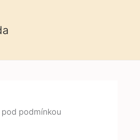
da
n pod podmínkou