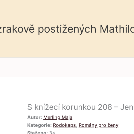
 zrakově postižených Mathil
S knížecí korunkou 208 – Je
Autor:
Merling Maja
Kategorie:
Rodokaps
,
Romány pro ženy
Staženo:
3×