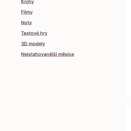
Knihy
Filmy
Noty
Textové hry
3D modely
Nejstahovanější měsíce