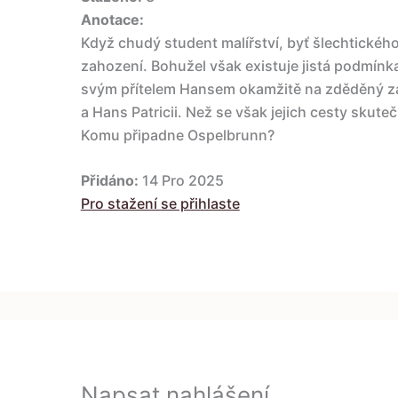
Anotace:
Když chudý student malířství, byť šlechtickéh
zahození. Bohužel však existuje jistá podmínka,
svým přítelem Hansem okamžitě na zděděný z
a Hans Patricii. Než se však jejich cesty skut
Komu připadne Ospelbrunn?
Přidáno:
14 Pro 2025
Pro stažení se přihlaste
Napsat nahlášení