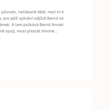
o původu, nečekaně dědí, není to k
 pro jejíž splnění odjíždí Bernd se
ámek. A tam potkává Bernd Anneli
ečně spojí, musí přestát mnohé…