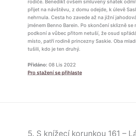
rodiče. Benedikt ovšem smluvený sňatek odmít
přijet na návštěvu, z domu odejde, k úlevě Sask
nehrnula. Cesta ho zavede až na jižní jahodová
jménem Benno Barein. Po skončení sklizně se 
podkoní a vůbec přitom netuší, že osud spřádá s
místo, patří rodině princezny Saskie. Oba mladí 
tušili, kdo je ten druhý.
Přidáno:
08 Lis 2022
Pro stažení se přihlaste
5.
S knížecí korunkou 161 – Lá