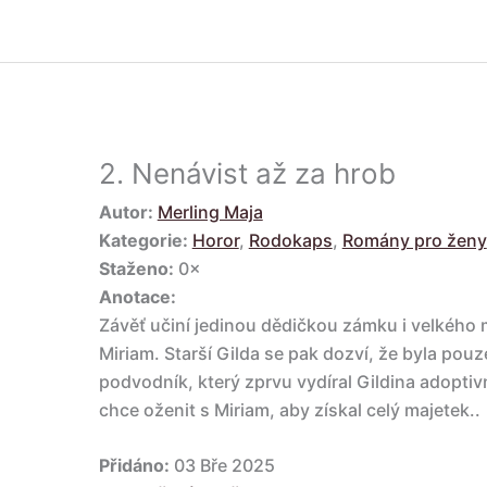
2.
Nenávist až za hrob
Autor:
Merling Maja
Kategorie:
Horor
,
Rodokaps
,
Romány pro ženy
Staženo:
0×
Anotace:
Závěť učiní jedinou dědičkou zámku i velkého 
Miriam. Starší Gilda se pak dozví, že byla pouz
podvodník, který zprvu vydíral Gildina adoptivn
chce oženit s Miriam, aby získal celý majetek..
Přidáno:
03 Bře 2025