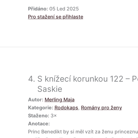
Přidáno:
05 Led 2025
Pro stažení se přihlaste
4.
S knížecí korunkou 122 – 
Saskie
Autor:
Merling Maja
Kategorie:
Rodokaps
,
Romány pro ženy
Staženo:
3×
Anotace:
Princ Benedikt by si měl vzít za ženu princeznu 