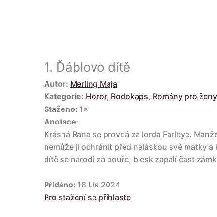
1.
Ďáblovo dítě
Autor:
Merling Maja
Kategorie:
Horor
,
Rodokaps
,
Romány pro ženy
Staženo:
1×
Anotace:
Krásná Rana se provdá za lorda Farleye. Manžel
nemůže ji ochránit před neláskou své matky a i
dítě se narodí za bouře, blesk zapálí část zám
Přidáno:
18 Lis 2024
Pro stažení se přihlaste