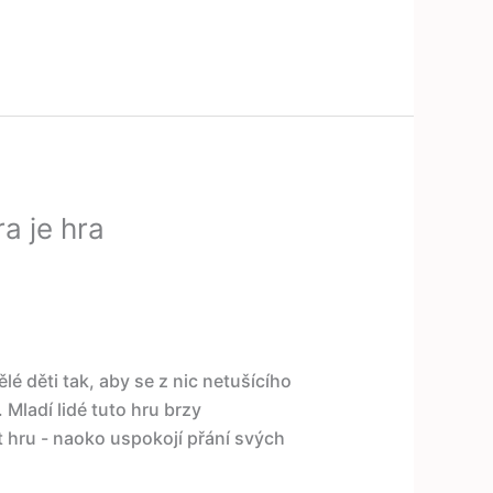
a je hra
lé děti tak, aby se z nic netušícího
Mladí lidé tuto hru brzy
 hru - naoko uspokojí přání svých