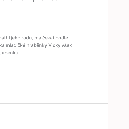
patřil jeho rodu, má čekat podle
ska mladičké hraběnky Vicky však
noubenku.