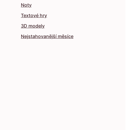
Noty
Textové hry
3D modely
Nejstahovanější měsíce