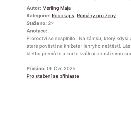
Autor:
Merling Maja
Kategorie:
Rodokaps
,
Romány pro ženy
Staženo:
2×
Anotace:
Proroctví se nesplnilo . Na zámku, který kdysi 
staré pověsti na knížete Henryho neštěstí. Lá
kletbu přemůže a kníže kvůli ní opustí svou s
Přidáno:
06 Čvc 2025
Pro stažení se přihlaste