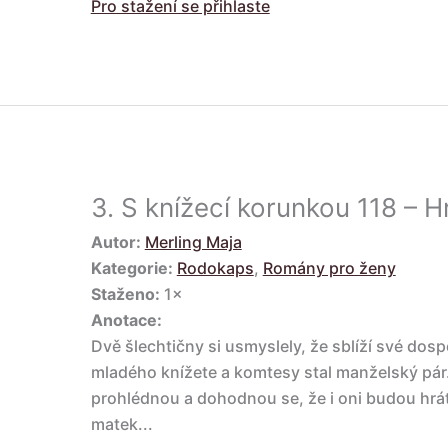
Pro stažení se přihlaste
3.
S knížecí korunkou 118 – Hr
Autor:
Merling Maja
Kategorie:
Rodokaps
,
Romány pro ženy
Staženo:
1×
Anotace:
Dvě šlechtičny si usmyslely, že sblíží své dospě
mladého knížete a komtesy stal manželský pár. 
prohlédnou a dohodnou se, že i oni budou hrát
matek...