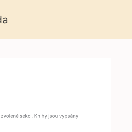
da
a
e zvolené sekci. Knihy jsou vypsány