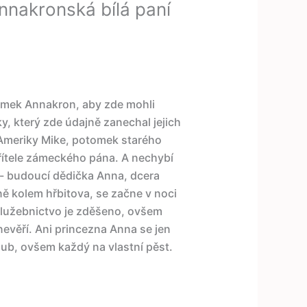
nnakronská bílá paní
zámek Annakron, aby zde mohli
y, který zde údajně zanechal jejich
 Ameriky Mike, potomek starého
ítele zámeckého pána. A nechybí
 - budoucí dědička Anna, dcera
ě kolem hřbitova, se začne v noci
 Služebnictvo je zděšeno, ovšem
nevěří. Ani princezna Anna se jen
oub, ovšem každý na vlastní pěst.