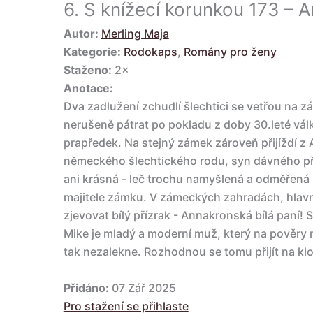
6.
S knížecí korunkou 173 – A
Autor:
Merling Maja
Kategorie:
Rodokaps
,
Romány pro ženy
Staženo:
2×
Anotace:
Dva zadlužení zchudlí šlechtici se vetřou na 
nerušeně pátrat po pokladu z doby 30.leté válk
prapředek. Na stejný zámek zároveň přijíždí z
německého šlechtického rodu, syn dávného př
ani krásná - leč trochu namyšlená a odměřená
majitele zámku. V zámeckých zahradách, hlavn
zjevovat bílý přízrak - Annakronská bílá paní!
Mike je mladý a moderní muž, který na pověry 
tak nezalekne. Rozhodnou se tomu přijít na kl
Přidáno:
07 Zář 2025
Pro stažení se přihlaste