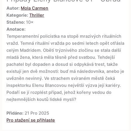
Autor:
Mola Carmen
Kategorie:
Thriller
Staženo:
10×
Anotace:
Temperamentní policistka na stopě mrazivých rituálních
vražd. Temná rituální vražda po sedmi letech opět otřásla
celým Madridem. Obětí trýznivého zločinu se stala další
mladá žena, která měla těsně před svatbou. Tehdejší
pachatel byl dopaden a dosud si odpykává trest, takže
existují jen dvě možnosti: buď má následovníka, anebo je
uvězněn nevinný. Ve strachem svíraném městě čeká
inspektorku Elenu Blancovou největší výzva její kariéry.
Podaří se jí rozplést případ, jehož kořeny vedou do
nejtemnějších koutů lidské mysli?
Přidáno:
21 Pro 2025
Pro stažení se přihlaste