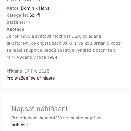
Autor:
Dominik Hans
Kategorie:
Sci-fi
Staženo:
1×
Anotace:
Je rok 1955 a světová mocnost USA, ovládaná
diktátorem, se chystá začít válku s Velkou Británií. Podaří
se malé skupince vědců sestrojit vynález a zachránit
mír? Vydáno v roce 1924
Přidáno:
07 Pro 2025
Pro stažení se přihlaste
Napsat nahlášení
Pro přidávání komentářů se musíte nejdříve
přihlásit
.