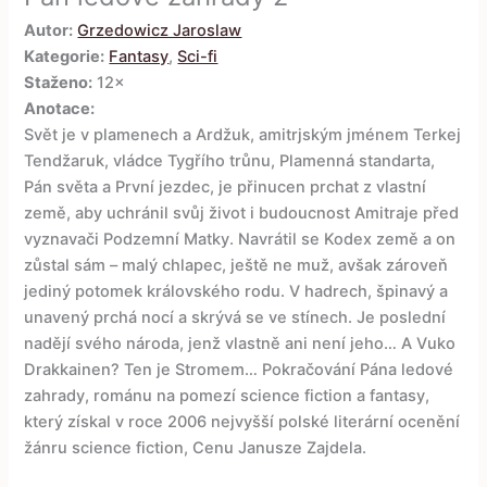
Autor:
Grzedowicz Jaroslaw
Kategorie:
Fantasy
,
Sci-fi
Staženo:
12×
Anotace:
Svět je v plamenech a Ardžuk, amitrjským jménem Terkej
Tendžaruk, vládce Tygřího trůnu, Plamenná standarta,
Pán světa a První jezdec, je přinucen prchat z vlastní
země, aby uchránil svůj život i budoucnost Amitraje před
vyznavači Podzemní Matky. Navrátil se Kodex země a on
zůstal sám – malý chlapec, ještě ne muž, avšak zároveň
jediný potomek královského rodu. V hadrech, špinavý a
unavený prchá nocí a skrývá se ve stínech. Je poslední
nadějí svého národa, jenž vlastně ani není jeho… A Vuko
Drakkainen? Ten je Stromem… Pokračování Pána ledové
zahrady, románu na pomezí science fiction a fantasy,
který získal v roce 2006 nejvyšší polské literární ocenění
žánru science fiction, Cenu Janusze Zajdela.