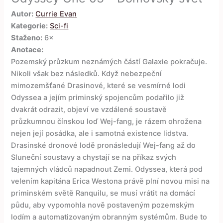
Autor:
Currie Evan
Kategorie:
Sci-fi
Staženo:
6×
Anotace:
Pozemský průzkum neznámých částí Galaxie pokračuje.
Nikoli však bez následků. Když nebezpeční
mimozemšťané Drasinové, které se vesmírné lodi
Odyssea a jejím priminský spojencům podařilo již
dvakrát odrazit, objeví ve vzdálené soustavě
průzkumnou čínskou loď Wej-fang, je rázem ohrožena
nejen její posádka, ale i samotná existence lidstva.
Drasinské dronové lodě pronásledují Wej-fang až do
Sluneční soustavy a chystají se na příkaz svých
tajemných vládců napadnout Zemi. Odyssea, která pod
velením kapitána Erica Westona právě plní novou misi na
priminském světě Ranquilu, se musí vrátit na domácí
půdu, aby vypomohla nově postaveným pozemským
lodím a automatizovaným obranným systémům. Bude to