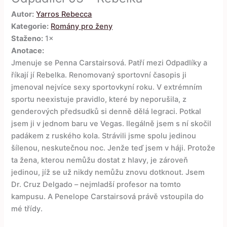
Autor:
Yarros Rebecca
Kategorie:
Romány pro ženy
Staženo:
1×
Anotace:
Jmenuje se Penna Carstairsová. Patří mezi Odpadlíky a
říkají jí Rebelka. Renomovaný sportovní časopis ji
jmenoval nejvíce sexy sportovkyní roku. V extrémním
sportu neexistuje pravidlo, které by neporušila, z
genderových předsudků si denně dělá legraci. Potkal
jsem ji v jednom baru ve Vegas. Ilegálně jsem s ní skočil
padákem z ruského kola. Strávili jsme spolu jedinou
šílenou, neskutečnou noc. Jenže teď jsem v háji. Protože
ta žena, kterou nemůžu dostat z hlavy, je zároveň
jedinou, jíž se už nikdy nemůžu znovu dotknout. Jsem
Dr. Cruz Delgado – nejmladší profesor na tomto
kampusu. A Penelope Carstairsová právě vstoupila do
mé třídy.