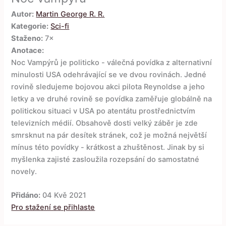
Autor:
Martin George R. R.
Kategorie:
Sci-fi
Staženo:
7×
Anotace:
Noc Vampýrů je politicko - válečná povídka z alternativní
minulosti USA odehrávající se ve dvou rovinách. Jedné
rovině sledujeme bojovou akci pilota Reynoldse a jeho
letky a ve druhé rovině se povídka zaměřuje globálně na
politickou situaci v USA po atentátu prostřednictvím
televizních médií. Obsahově dosti velký záběr je zde
smrsknut na pár desítek stránek, což je možná největší
mínus této povídky - krátkost a zhuštěnost. Jinak by si
myšlenka zajisté zasloužila rozepsání do samostatné
novely.
Přidáno:
04 Kvě 2021
Pro stažení se přihlaste