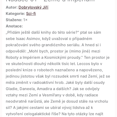
Autor:
Dobrylovský Jiří
Kategorie:
Sci-fi
Staženo:
1×
Anotace:
„Přidám ještě další knihy do této série?" ptal se sám
sebe Isaac Asimov, když uvažoval o případném
pokračování svého grandiózního seriálu. A hned si i
odpověděl: „Mohl bych, prostor je (mimo jiné) mezi
Roboty a Impériem a Kosmickými proudy." Ten prostor je
ve skutečnosti dlouhý několik tisíc let. Leccos bylo v
poslední knize o robotech naznačeno a napovězeno,
jedinou jistotou však byl rozsudek smrti nad Zemí, jež se
měla změnit v radioaktivní hrob. Jaké byly další osudy
Gladie, Daneela, Amadira a dalších? Jak se odvíjely
vztahy mezi Zemí a Vesmířany v době, kdy radiace
neodvratně narůstá, ale Země je dosud stále na vrcholu
sil? A jakými cestami se ubíral vývoj lidstva až k
vytvoření celogalaktické říše? Na tyto otázky lze najít