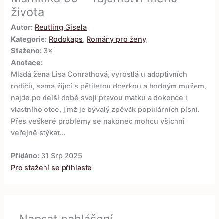
života
Autor:
Reutling Gisela
Kategorie:
Rodokaps
,
Romány pro ženy
Staženo:
3×
Anotace:
Mladá žena Lisa Conrathová, vyrostlá u adoptivních
rodičů, sama žijící s pětiletou dcerkou a hodným mužem,
najde po delší době svoji pravou matku a dokonce i
vlastního otce, jímž je bývalý zpěvák populárních písní.
Přes veškeré problémy se nakonec mohou všichni
veřejně stýkat…
Přidáno:
31 Srp 2025
Pro stažení se přihlaste
Napsat nahlášení