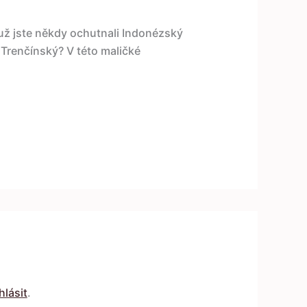
 už jste někdy ochutnali Indonézský
Trenčínský? V této maličké
hlásit
.