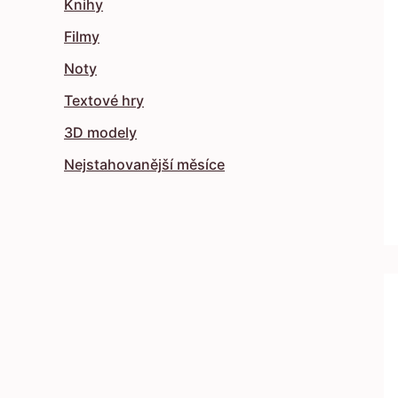
Knihy
Filmy
Noty
Textové hry
3D modely
Nejstahovanější měsíce