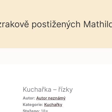
 zrakově postižených Mathil
Kuchařka – řízky
Autor:
Autor neznámý
Kategorie:
Kuchařky
Staženo:
18×