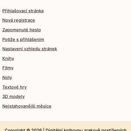
Přihlašovací stránka
Nová registrace
Zapomenuté heslo
Potíže s přihlášením
Nastavení vzhledu stránek
Knihy
Filmy
Noty
Textové hry
3D modely
Nejstahovanější měsíce
Copyright © 2026 |
Digitální knihovnu zrakově postižených