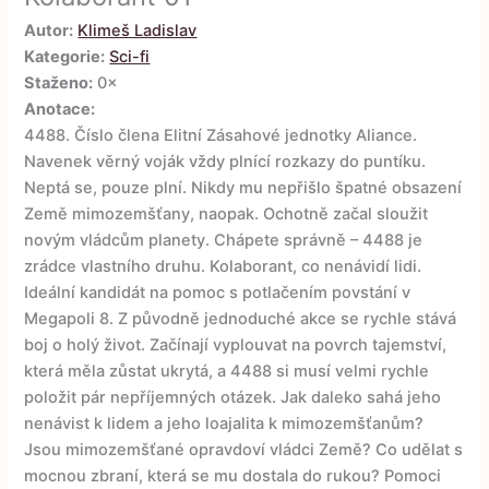
Autor:
Klimeš Ladislav
Kategorie:
Sci-fi
Staženo:
0×
Anotace:
4488. Číslo člena Elitní Zásahové jednotky Aliance.
Navenek věrný voják vždy plnící rozkazy do puntíku.
Neptá se, pouze plní. Nikdy mu nepřišlo špatné obsazení
Země mimozemšťany, naopak. Ochotně začal sloužit
novým vládcům planety. Chápete správně – 4488 je
zrádce vlastního druhu. Kolaborant, co nenávidí lidi.
Ideální kandidát na pomoc s potlačením povstání v
Megapoli 8. Z původně jednoduché akce se rychle stává
boj o holý život. Začínají vyplouvat na povrch tajemství,
která měla zůstat ukrytá, a 4488 si musí velmi rychle
položit pár nepříjemných otázek. Jak daleko sahá jeho
nenávist k lidem a jeho loajalita k mimozemšťanům?
Jsou mimozemšťané opravdoví vládci Země? Co udělat s
mocnou zbraní, která se mu dostala do rukou? Pomoci