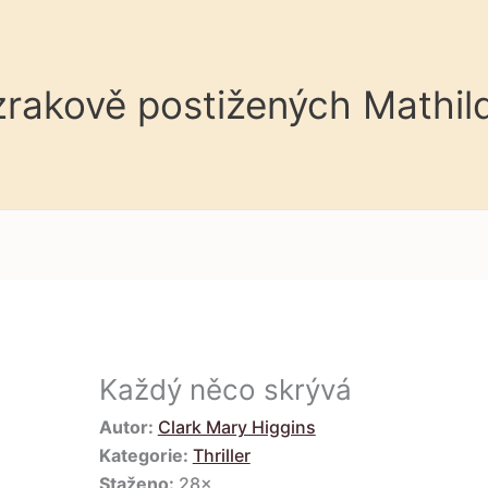
 zrakově postižených Mathil
Každý něco skrývá
Autor:
Clark Mary Higgins
Kategorie:
Thriller
Staženo:
28×