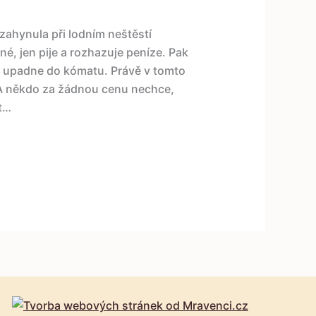
zahynula při lodním neštěstí
né, jen pije a rozhazuje peníze. Pak
 upadne do kómatu. Právě v tomto
i. A někdo za žádnou cenu nechce,
t…