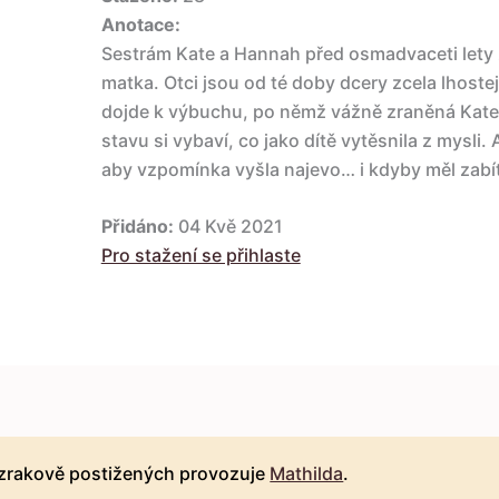
Anotace:
Sestrám Kate a Hannah před osmadvaceti lety 
matka. Otci jsou od té doby dcery zcela lhostej
dojde k výbuchu, po němž vážně zraněná Kate
stavu si vybaví, co jako dítě vytěsnila z mysl
aby vzpomínka vyšla najevo… i kdyby měl zabí
Přidáno:
04 Kvě 2021
Pro stažení se přihlaste
 zrakově postižených provozuje
Mathilda
.