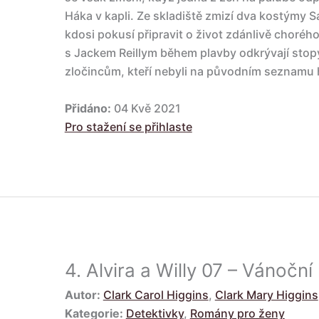
Háka v kapli. Ze skladiště zmizí dva kostýmy 
kdosi pokusí připravit o život zdánlivě choréh
s Jackem Reillym během plavby odkrývají stop
zločincům, kteří nebyli na původním seznamu 
Přidáno:
04 Kvě 2021
Pro stažení se přihlaste
4.
Alvira a Willy 07 – Vánoční 
Autor:
Clark Carol Higgins
,
Clark Mary Higgins
Kategorie:
Detektivky
,
Romány pro ženy