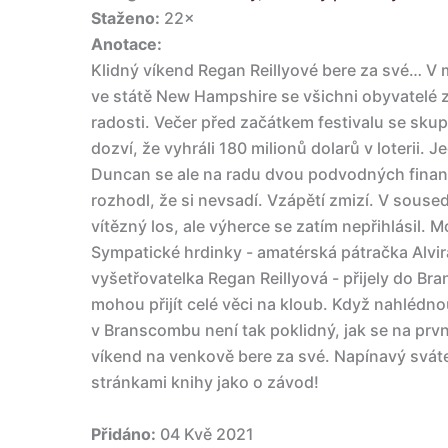
Staženo:
22×
Anotace:
Klidný víkend Regan Reillyové bere za své…
ve státě New Hampshire se všichni obyvatelé za
radosti. Večer před začátkem festivalu se sku
dozví, že vyhráli 180 milionů dolarů v loterii. 
Duncan se ale na radu dvou podvodných finanč
rozhodl, že si nevsadí. Vzápětí zmizí. V sous
vítězný los, ale výherce se zatím nepřihlásil. 
Sympatické hrdinky - amatérská pátračka Alv
vyšetřovatelka Regan Reillyová - přijely do Br
mohou přijít celé věci na kloub. Když nahlédnou
v Branscombu není tak poklidný, jak se na prvn
víkend na venkově bere za své. Napínavý sváteč
stránkami knihy jako o závod!
Přidáno:
04 Kvě 2021