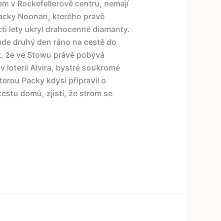
m v Rockefellerově centru, nemají
Packy Noonan, kterého právě
cti lety ukryl drahocenné diamanty.
ude druhý den ráno na cestě do
ak, že ve Stowu právě pobývá
 loterii Alvira, bystré soukromé
terou Packy kdysi připravil o
estu domů, zjistí, že strom se