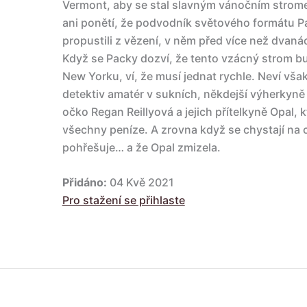
Vermont, aby se stal slavným vánočním strome
ani ponětí, že podvodník světového formátu 
propustili z vězení, v něm před více než dvaná
Když se Packy dozví, že tento vzácný strom b
New Yorku, ví, že musí jednat rychle. Neví vš
detektiv amatér v sukních, někdejší výherkyně v
očko Regan Reillyová a jejich přítelkyně Opal, k
všechny peníze. A zrovna když se chystají na c
pohřešuje… a že Opal zmizela.
Přidáno:
04 Kvě 2021
Pro stažení se přihlaste