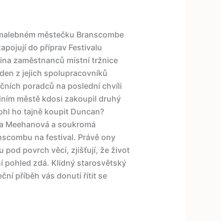
 V malebném městečku Branscombe
pojují do příprav Festivalu
pina zaměstnanců místní tržnice
Jeden z jejich spolupracovníků
ních poradců na poslední chvíli
edním městě kdosi zakoupil druhý
Mohl ho tajně koupit Duncan?
ira Meehanová a soukromá
anscombu na festival. Právě ony
 pod povrch věcí, zjišťují, že život
í pohled zdá. Klidný starosvětský
ní příběh vás donutí řítit se