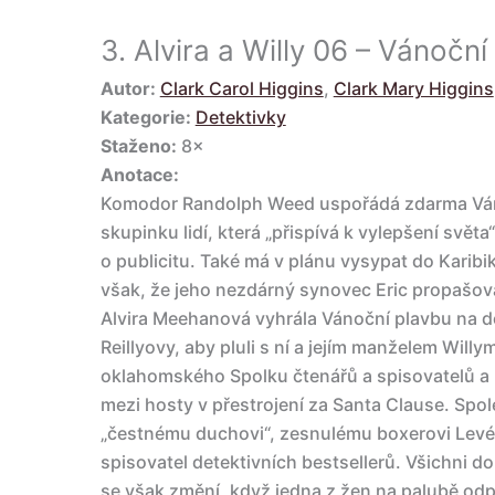
3.
Alvira a Willy 06 – Vánoční
Autor:
Clark Carol Higgins
,
Clark Mary Higgins
Kategorie:
Detektivky
Staženo:
8×
Anotace:
Komodor Randolph Weed uspořádá zdarma Ván
skupinku lidí, která „přispívá k vylepšení světa
o publicitu. Také má v plánu vysypat do Karibi
však, že jeho nezdárný synovec Eric propašova
Alvira Meehanová vyhrála Vánoční plavbu na d
Reillyovy, aby pluli s ní a jejím manželem Will
oklahomského Spolku čtenářů a spisovatelů a m
mezi hosty v přestrojení za Santa Clause. Spo
„čestnému duchovi“, zesnulému boxerovi Levé
spisovatel detektivních bestsellerů. Všichni dou
se však změní, když jedna z žen na palubě odp