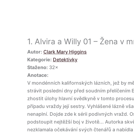
1.
Alvira a Willy 01 – Žena v 
Autor:
Clark Mary Higgins
Kategorie:
Detektivky
Staženo:
32×
Anotace:
V mondénních kalifornských lázních, jež by mě
strávit poslední dny před soudním přelíčením E
zhostit úlohy hlavní svědkyně v tomto procesu.
případu vraždy její sestry. Vyhlášené lázně vš
nenaplní. Dojde zde k sérii podivných vražd. 
podstoupit nejtěžší boj v životě... Autorka skv
nezklamala očekávání svých čtenářů a nabídla