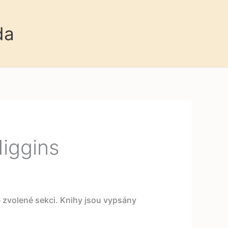
da
Higgins
e zvolené sekci. Knihy jsou vypsány