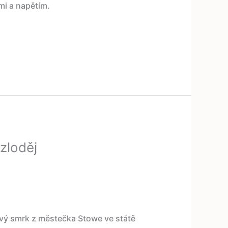
mi a napětím.
 zloděj
rový smrk z městečka Stowe ve státě