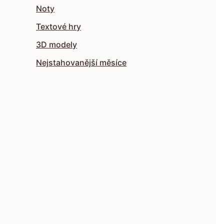
Noty
Textové hry
3D modely
Nejstahovanější měsíce