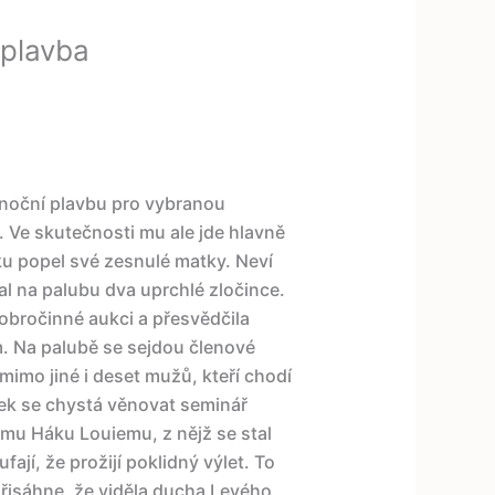
 plavba
oční plavbu pro vybranou
“. Ve skutečnosti mu ale jde hlavně
ku popel své zesnulé matky. Neví
l na palubu dva uprchlé zločince.
obročinné aukci a přesvědčila
ym. Na palubě se sejdou členové
imo jiné i deset mužů, kteří chodí
lek se chystá věnovat seminář
mu Háku Louiemu, z nějž se stal
fají, že prožijí poklidný výlet. To
řisáhne, že viděla ducha Levého