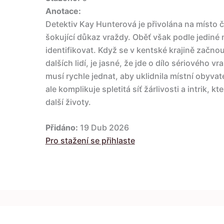
Anotace:
Detektiv Kay Hunterová je přivolána na místo či
šokující důkaz vraždy. Oběť však podle jediné 
identifikovat. Když se v kentské krajině začno
dalších lidí, je jasné, že jde o dílo sériového vr
musí rychle jednat, aby uklidnila místní obyvat
ale komplikuje spletitá síť žárlivosti a intrik, kt
další životy.
Přidáno:
19 Dub 2026
Pro stažení se přihlaste