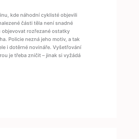
nu, kde náhodní cyklisté objevili
nalezené části těla není snadné
u objevovat rozřezané ostatky
aha. Policie nezná jeho motiv, a tak
ele i dotěrné novináře. Vyšetřování
erou je třeba zničit – jinak si vyžádá