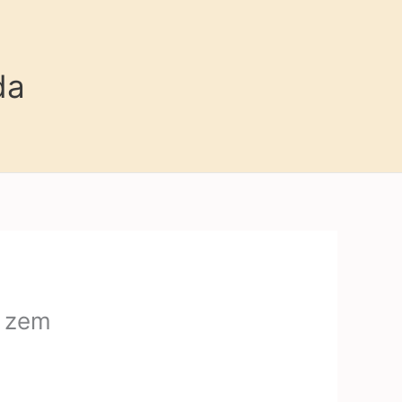
da
e zem