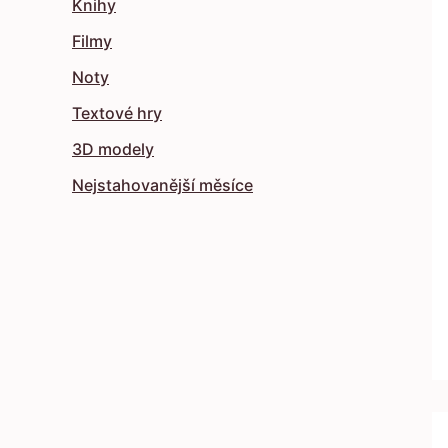
Knihy
Filmy
Noty
Textové hry
3D modely
Nejstahovanější měsíce