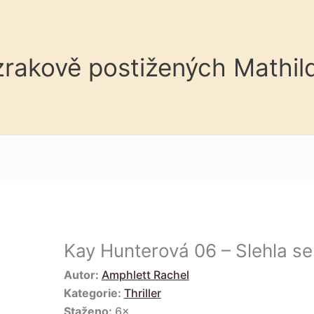
 zrakově postižených Mathil
Kay Hunterová 06 – Slehla s
Autor:
Amphlett Rachel
Kategorie:
Thriller
Staženo:
6×