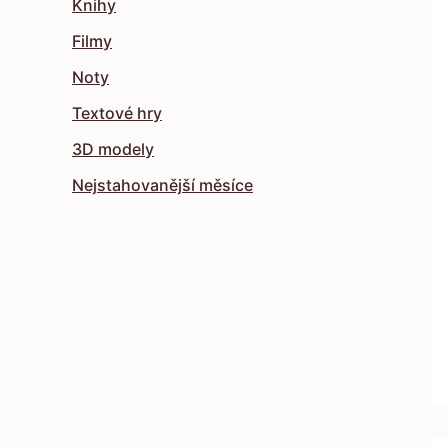
Knihy
Filmy
Noty
Textové hry
3D modely
Nejstahovanější měsíce