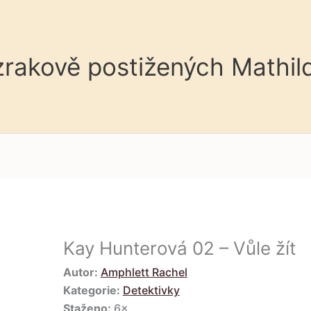
 zrakově postižených Mathil
Kay Hunterová 02 – Vůle žít
Autor:
Amphlett Rachel
Kategorie:
Detektivky
Staženo:
6×