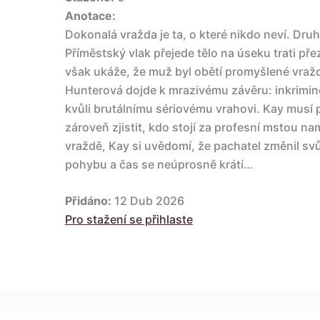
Anotace:
Dokonalá vražda je ta, o které nikdo neví. Dru
Příměstský vlak přejede tělo na úseku trati př
však ukáže, že muž byl obětí promyšlené vražd
Hunterová dojde k mrazivému závěru: inkrimin
kvůli brutálnímu sériovému vrahovi. Kay musí 
zároveň zjistit, kdo stojí za profesní mstou nam
vraždě, Kay si uvědomí, že pachatel změnil svůj
pohybu a čas se neúprosně krátí…
Přidáno:
12 Dub 2026
Pro stažení se přihlaste