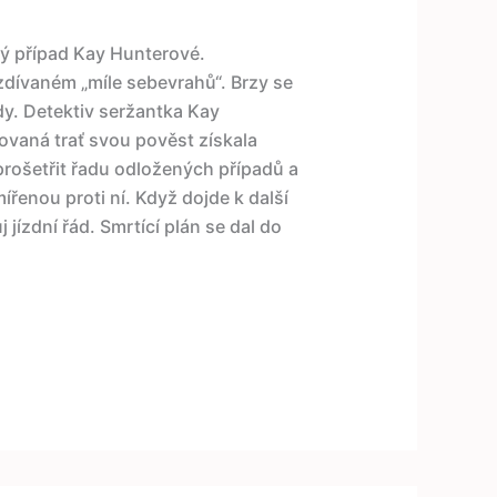
hý případ Kay Hunterové.
ezdívaném „míle sebevrahů“. Brzy se
y. Detektiv seržantka Kay
ovaná trať svou pověst získala
prošetřit řadu odložených případů a
ířenou proti ní. Když dojde k další
 jízdní řád. Smrtící plán se dal do