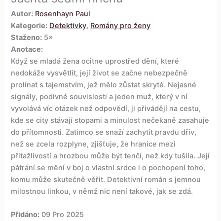
Autor:
Rosenhayn Paul
Kategorie:
Detektivky
,
Romány pro ženy
Staženo:
5×
Anotace:
Když se mladá žena ocitne uprostřed dění, které
nedokáže vysvětlit, její život se začne nebezpečně
prolínat s tajemstvím, jež mělo zůstat skryté. Nejasné
signály, podivné souvislosti a jeden muž, který v ní
vyvolává víc otázek než odpovědí, ji přivádějí na cestu,
kde se city stávají stopami a minulost nečekaně zasahuje
do přítomnosti. Zatímco se snaží zachytit pravdu dřív,
než se zcela rozplyne, zjišťuje, že hranice mezi
přitažlivostí a hrozbou může být tenčí, než kdy tušila. Její
pátrání se mění v boj o vlastní srdce i o pochopení toho,
komu může skutečně věřit. Detektivní román s jemnou
milostnou linkou, v němž nic není takové, jak se zdá.
Přidáno:
09 Pro 2025