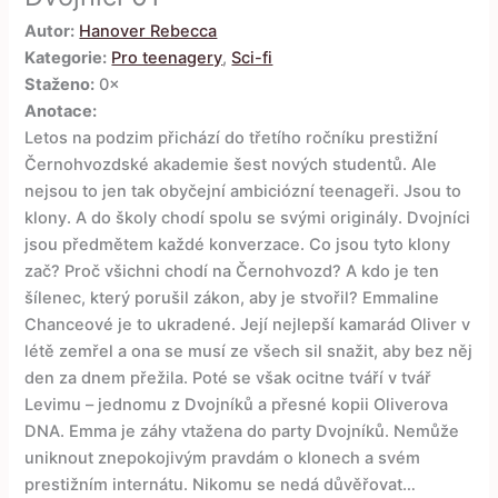
Autor:
Hanover Rebecca
Kategorie:
Pro teenagery
,
Sci-fi
Staženo:
0×
Anotace:
Letos na podzim přichází do třetího ročníku prestižní
Černohvozdské akademie šest nových studentů. Ale
nejsou to jen tak obyčejní ambiciózní teenageři. Jsou to
klony. A do školy chodí spolu se svými originály. Dvojníci
jsou předmětem každé konverzace. Co jsou tyto klony
zač? Proč všichni chodí na Černohvozd? A kdo je ten
šílenec, který porušil zákon, aby je stvořil? Emmaline
Chanceové je to ukradené. Její nejlepší kamarád Oliver v
létě zemřel a ona se musí ze všech sil snažit, aby bez něj
den za dnem přežila. Poté se však ocitne tváří v tvář
Levimu – jednomu z Dvojníků a přesné kopii Oliverova
DNA. Emma je záhy vtažena do party Dvojníků. Nemůže
uniknout znepokojivým pravdám o klonech a svém
prestižním internátu. Nikomu se nedá důvěřovat…