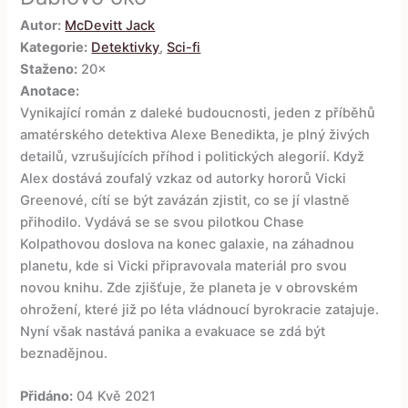
Autor:
McDevitt Jack
Kategorie:
Detektivky
,
Sci-fi
Staženo:
20×
Anotace:
Vynikající román z daleké budoucnosti, jeden z příběhů
amatérského detektiva Alexe Benedikta, je plný živých
detailů, vzrušujících příhod i politických alegorií. Když
Alex dostává zoufalý vzkaz od autorky hororů Vicki
Greenové, cítí se být zavázán zjistit, co se jí vlastně
přihodilo. Vydává se se svou pilotkou Chase
Kolpathovou doslova na konec galaxie, na záhadnou
planetu, kde si Vicki připravovala materiál pro svou
novou knihu. Zde zjišťuje, že planeta je v obrovském
ohrožení, které již po léta vládnoucí byrokracie zatajuje.
Nyní však nastává panika a evakuace se zdá být
beznadějnou.
Přidáno:
04 Kvě 2021