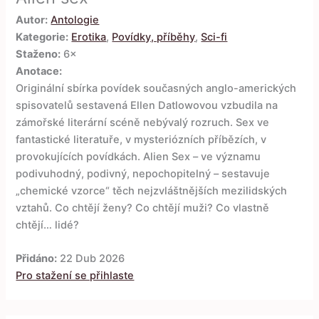
Autor:
Antologie
Kategorie:
Erotika
,
Povídky, příběhy
,
Sci-fi
Staženo:
6×
Anotace:
Originální sbírka povídek současných anglo-amerických
spisovatelů sestavená Ellen Datlowovou vzbudila na
zámořské literární scéně nebývalý rozruch. Sex ve
fantastické literatuře, v mysteriózních příbězích, v
provokujících povídkách. Alien Sex – ve významu
podivuhodný, podivný, nepochopitelný – sestavuje
„chemické vzorce“ těch nejzvláštnějších mezilidských
vztahů. Co chtějí ženy? Co chtějí muži? Co vlastně
chtějí… lidé?
Přidáno:
22 Dub 2026
Pro stažení se přihlaste