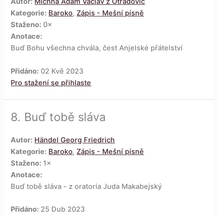
Autor:
Michna Adam Václav z Otradovic
Kategorie:
Baroko
,
Zápis - Mešní písně
Staženo:
0×
Anotace:
Buď Bohu všechna chvála, čest Anjelské přátelství
Přidáno:
02 Kvě 2023
Pro stažení se přihlaste
8.
Buď tobě sláva
Autor:
Händel Georg Friedrich
Kategorie:
Baroko
,
Zápis - Mešní písně
Staženo:
1×
Anotace:
Buď tobě sláva - z oratoria Juda Makabejský
Přidáno:
25 Dub 2023