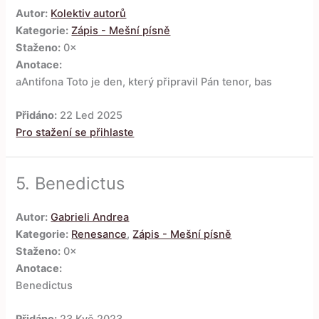
Autor:
Kolektiv autorů
Kategorie:
Zápis - Mešní písně
Staženo:
0×
Anotace:
aAntifona Toto je den, který připravil Pán tenor, bas
Přidáno:
22 Led 2025
Pro stažení se přihlaste
5.
Benedictus
Autor:
Gabrieli Andrea
Kategorie:
Renesance
,
Zápis - Mešní písně
Staženo:
0×
Anotace:
Benedictus
Přidáno:
23 Kvě 2023