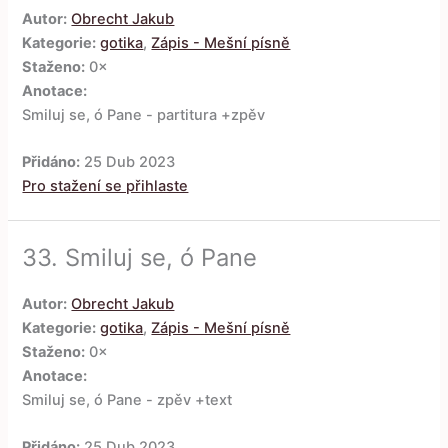
Autor:
Obrecht Jakub
Kategorie:
gotika
,
Zápis - Mešní písně
Staženo:
0×
Anotace:
Smiluj se, ó Pane - partitura +zpěv
Přidáno:
25 Dub 2023
Pro stažení se přihlaste
33.
Smiluj se, ó Pane
Autor:
Obrecht Jakub
Kategorie:
gotika
,
Zápis - Mešní písně
Staženo:
0×
Anotace:
Smiluj se, ó Pane - zpěv +text
Přidáno:
25 Dub 2023