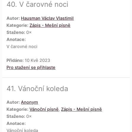
40.
V čarovné noci
Autor:
Hausman Václav Vlastimil
Kategorie:
Zápis - Mešní písně
Staženo:
0×
Anotace:
V čarovné noci
Přidáno:
10 Kvě 2023
Pro stažení se přihlaste
41.
Vánoční koleda
Autor:
Anonym
Kategorie:
Vánoční písně
,
Zápis - Mešní písně
Staženo:
0×
Anotace:
Vánoční koleda