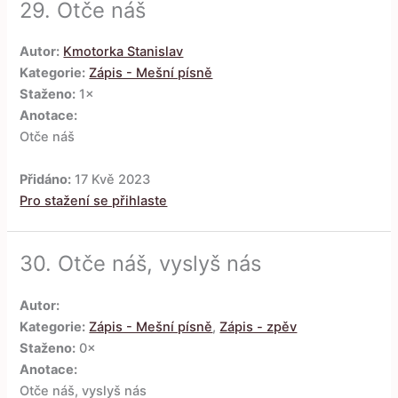
29.
Otče náš
Autor:
Kmotorka Stanislav
Kategorie:
Zápis - Mešní písně
Staženo:
1×
Anotace:
Otče náš
Přidáno:
17 Kvě 2023
Pro stažení se přihlaste
30.
Otče náš, vyslyš nás
Autor:
Kategorie:
Zápis - Mešní písně
,
Zápis - zpěv
Staženo:
0×
Anotace:
Otče náš, vyslyš nás