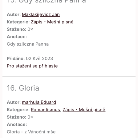
Autor:
Maklakijevicz Jan
Kategorie:
Zápis - Mešní písně
Staženo:
0×
Anotace:
Gdy szliczna Panna
Přidáno:
02 Kvě 2023
Pro stažení se přihlaste
16.
Gloria
Autor:
marhula Eduard
Kategorie:
Romantismus
,
Zápis - Mešní písně
Staženo:
0×
Anotace:
Gloria - z Vánoční mše