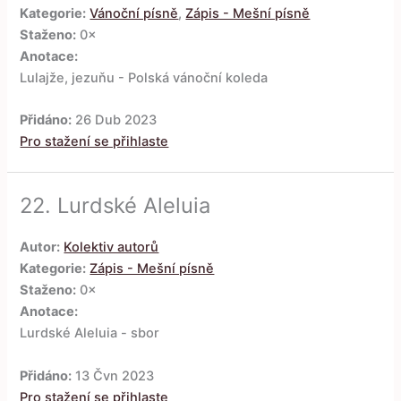
Kategorie:
Vánoční písně
,
Zápis - Mešní písně
Staženo:
0×
Anotace:
Lulajže, jezuňu - Polská vánoční koleda
Přidáno:
26 Dub 2023
Pro stažení se přihlaste
22.
Lurdské Aleluia
Autor:
Kolektiv autorů
Kategorie:
Zápis - Mešní písně
Staženo:
0×
Anotace:
Lurdské Aleluia - sbor
Přidáno:
13 Čvn 2023
Pro stažení se přihlaste