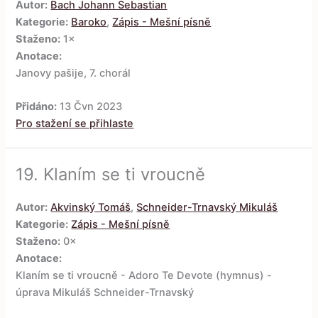
Autor:
Bach Johann Sebastian
Kategorie:
Baroko
,
Zápis - Mešní písně
Staženo:
1×
Anotace:
Janovy pašije, 7. chorál
Přidáno:
13 Čvn 2023
Pro stažení se přihlaste
19.
Klaním se ti vroucně
Autor:
Akvinský Tomáš
,
Schneider-Trnavský Mikuláš
Kategorie:
Zápis - Mešní písně
Staženo:
0×
Anotace:
Klaním se ti vroucně - Adoro Te Devote (hymnus) -
úprava Mikuláš Schneider-Trnavský