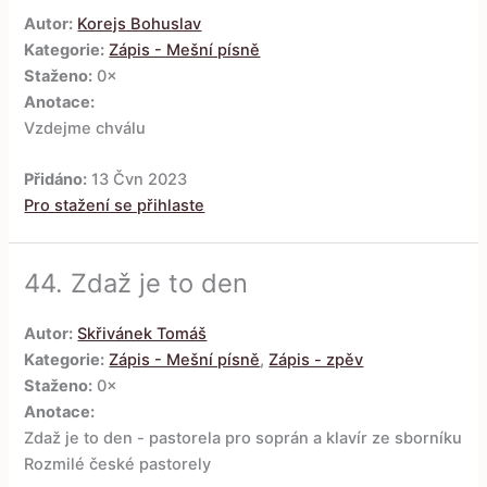
Autor:
Korejs Bohuslav
Kategorie:
Zápis - Mešní písně
Staženo:
0×
Anotace:
Vzdejme chválu
Přidáno:
13 Čvn 2023
Pro stažení se přihlaste
44.
Zdaž je to den
Autor:
Skřivánek Tomáš
Kategorie:
Zápis - Mešní písně
,
Zápis - zpěv
Staženo:
0×
Anotace:
Zdaž je to den - pastorela pro soprán a klavír ze sborníku
Rozmilé české pastorely