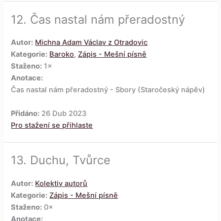
12.
Čas nastal nám přeradostný
Autor:
Michna Adam Václav z Otradovic
Kategorie:
Baroko
,
Zápis - Mešní písně
Staženo:
1×
Anotace:
Čas nastal nám přeradostný - Sbory (Staročeský nápěv)
Přidáno:
26 Dub 2023
Pro stažení se přihlaste
13.
Duchu, Tvůrce
Autor:
Kolektiv autorů
Kategorie:
Zápis - Mešní písně
Staženo:
0×
Anotace: