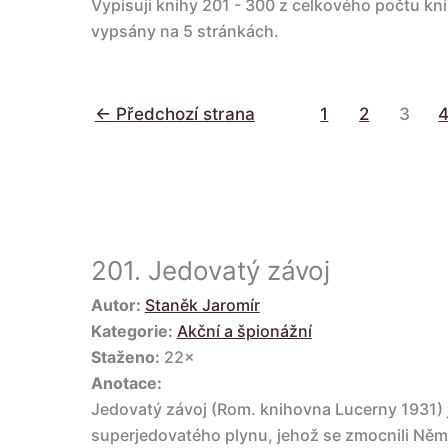
Vypisuji knihy 201 - 300 z celkového počtu kni
vypsány na 5 stránkách.
Navigace
←
Předchozí strana
1
2
3
pro
příspěvky
201.
Jedovatý závoj
Autor:
Staněk Jaromír
Kategorie:
Akční a špionážní
Staženo:
22×
Anotace:
Jedovatý závoj (Rom. knihovna Lucerny 1931) 
superjedovatého plynu, jehož se zmocnili Němc