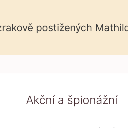
 zrakově postižených Mathil
Akční a špionážní