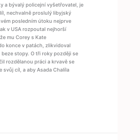
y a bývalý policejní vyšetřovatel, je
íl, nechvalně proslulý libyjský
 svém posledním útoku nejprve
pak v USA rozpoutal nejhorší
tože mu Corey s Kate
do konce v patách, zlikvidoval
beze stopy. O tři roky později se
čil rozdělanou práci a krvavě se
svůj cíl, a aby Asada Chalíla