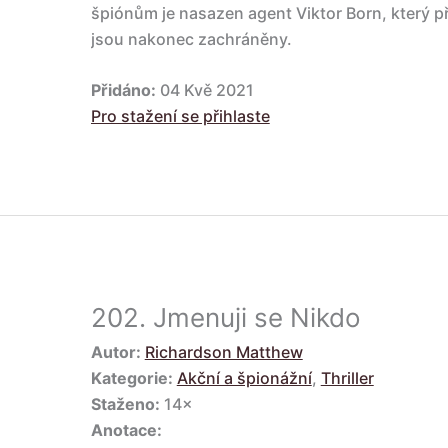
špiónům je nasazen agent Viktor Born, který př
jsou nakonec zachráněny.
Přidáno:
04 Kvě 2021
Pro stažení se přihlaste
202.
Jmenuji se Nikdo
Autor:
Richardson Matthew
Kategorie:
Akční a špionážní
,
Thriller
Staženo:
14×
Anotace: