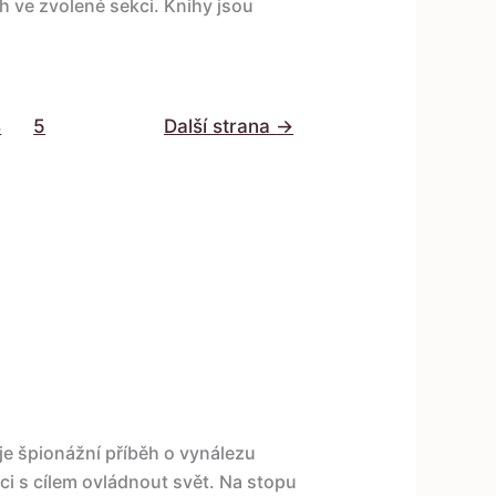
h ve zvolené sekci. Knihy jsou
4
5
Další strana
→
je špionážní příběh o vynálezu
i s cílem ovládnout svět. Na stopu