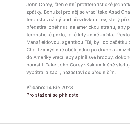
John Corey, člen elitní protiteroristické jednotk
zpátky. Bohužel pro něj se vrací také Asad Chal
terorista známý pod přezdívkou Lev, který při
předstíral zběhnutí na americkou stranu, aby 
teroristické peklo, jaké kdy země zažila. Přes
Mansfieldovou, agentkou FBI, byli od začátku 
Chalíl zamýšlené oběti jednu po druhé a zmizel 
do Ameriky vrací, aby splnil své hrozby, dokon
pomstil. Také John Corey však umíněně sleduje 
vypátral a zabil, nezastaví se před ničím.
Přidáno:
14 Bře 2023
Pro stažení se přihlaste