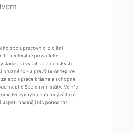
 lvem
eho spolupracovníci z elitní
ým L, nechvalně proslulého
lvyslanectví vydal do amerických
i hrůzného - a pravý teror teprve
se za spolupráce krásné a schopné
cí napříč Spojenými státy. Ve hře
romě lví vychytralosti oplývá také
-li uspět, nesmějí nic ponechat