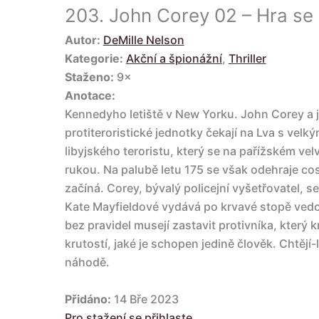
203.
John Corey 02 – Hra se
Autor:
DeMille Nelson
Kategorie:
Akční a špionážní
,
Thriller
Staženo:
9×
Anotace:
Kennedyho letiště v New Yorku. John Corey a j
protiteroristické jednotky čekají na Lva s velk
libyjského teroristu, který se na pařížském ve
rukou. Na palubě letu 175 se však odehraje cos
začíná. Corey, bývalý policejní vyšetřovatel, 
Kate Mayfieldové vydává po krvavé stopě vedou
bez pravidel musejí zastavit protivníka, který k
krutostí, jaké je schopen jedině člověk. Chtějí
náhodě.
Přidáno:
14 Bře 2023
Pro stažení se přihlaste