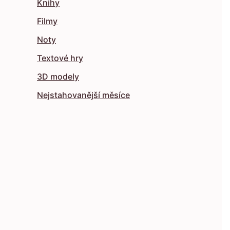
Knihy
Filmy
Noty
Textové hry
3D modely
Nejstahovanější měsíce