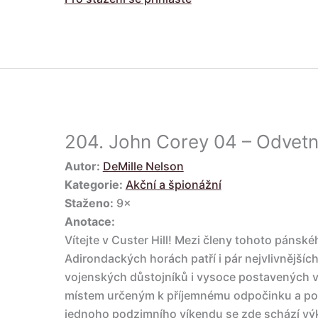
204.
John Corey 04 – Odvetn
Autor:
DeMille Nelson
Kategorie:
Akční a špionážní
Staženo:
9×
Anotace:
Vítejte v Custer Hill! Mezi členy tohoto pánské
Adirondackých horách patří i pár nejvlivnější
vojenských důstojníků i vysoce postavených vl
místem určeným k příjemnému odpočinku a pos
jednoho podzimního víkendu se zde schází výk