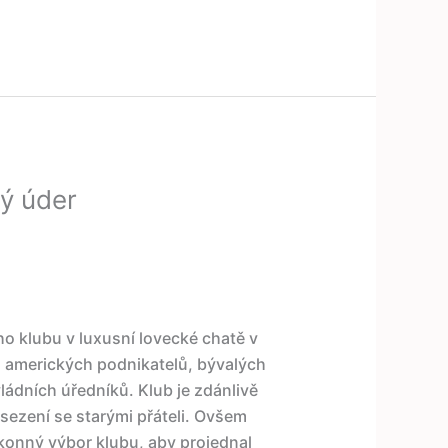
ý úder
ho klubu v luxusní lovecké chatě v
ch amerických podnikatelů, bývalých
ádních úředníků. Klub je zdánlivě
ezení se starými přáteli. Ovšem
onný výbor klubu, aby projednal