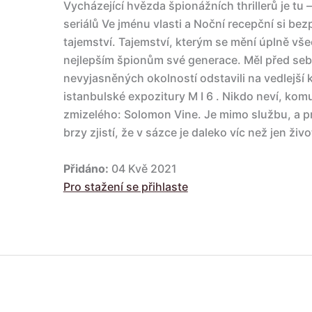
Vycházející hvězda špionážních thrillerů je tu
seriálů Ve jménu vlasti a Noční recepční si be
tajemství. Tajemství, kterým se mění úplně vš
nejlepším špionům své generace. Měl před sebo
nevyjasněných okolností odstavili na vedlejší k
istanbulské expozitury M I 6 . Nikdo neví, kom
zmizelého: Solomon Vine. Je mimo službu, a pr
brzy zjistí, že v sázce je daleko víc než jen ži
Přidáno:
04 Kvě 2021
Pro stažení se přihlaste