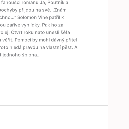
 – fanoušci románu Já, Poutník a
zpochyby přijdou na své. „Znám
echno…“ Solomon Vine patřil k
u zářivé vyhlídky. Pak ho za
olej. Čtvrt roku nato unesli šéfa
u věřit. Pomoci by mohl dávný přítel
oto hledá pravdu na vlastní pěst. A
vot jednoho špiona…