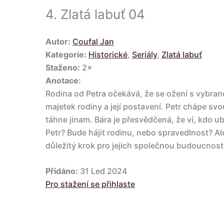
4.
Zlatá labuť 04
Autor:
Coufal Jan
Kategorie:
Historické
,
Seriály
,
Zlatá labuť
Staženo:
2×
Anotace:
Rodina od Petra očekává, že se ožení s vybran
majetek rodiny a její postavení. Petr chápe s
táhne jinam. Bára je přesvědčená, že ví, kdo ubl
Petr? Bude hájit rodinu, nebo spravedlnost? Ale
důležitý krok pro jejich společnou budoucnost
Přidáno:
31 Led 2024
Pro stažení se přihlaste