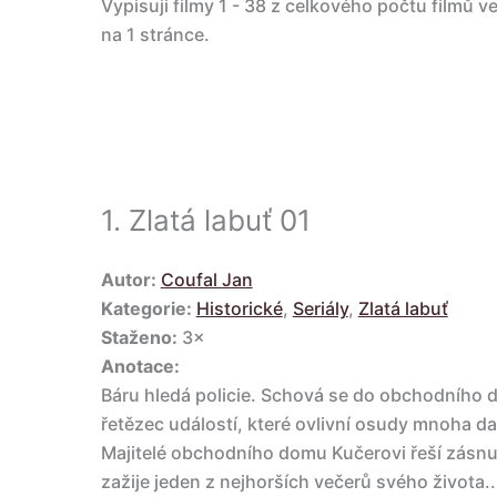
Vypisuji filmy 1 - 38 z celkového počtu filmů v
na 1 stránce.
1.
Zlatá labuť 01
Autor:
Coufal Jan
Kategorie:
Historické
,
Seriály
,
Zlatá labuť
Staženo:
3×
Anotace:
Báru hledá policie. Schová se do obchodního d
řetězec událostí, které ovlivní osudy mnoha dal
Majitelé obchodního domu Kučerovi řeší zásnu
zažije jeden z nejhorších večerů svého života..