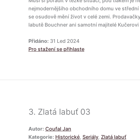
Musí si poradit v těžké situaci, pod tlakem je n
nejmodernějšího obchodního domu ve střední 
se osudově mění život v celé zemi. Prodavačky 
labutě Bouchner ani samotní majitelé Kučerovi n
Přidáno:
31 Led 2024
Pro stažení se přihlaste
3.
Zlatá labuť 03
Autor:
Coufal Jan
Kategorie:
Historické
,
Seriály
,
Zlatá labuť