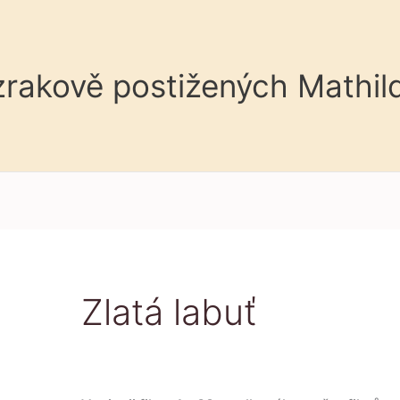
 zrakově postižených Mathil
Zlatá labuť