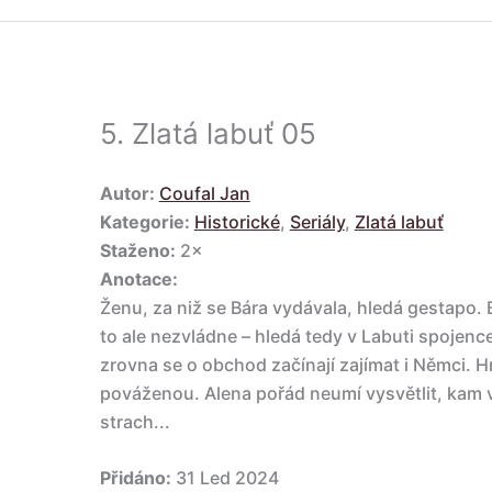
5.
Zlatá labuť 05
Autor:
Coufal Jan
Kategorie:
Historické
,
Seriály
,
Zlatá labuť
Staženo:
2×
Anotace:
Ženu, za niž se Bára vydávala, hledá gestapo. B
to ale nezvládne – hledá tedy v Labuti spojence
zrovna se o obchod začínají zajímat i Němci. Hr
pováženou. Alena pořád neumí vysvětlit, kam v 
strach...
Přidáno:
31 Led 2024