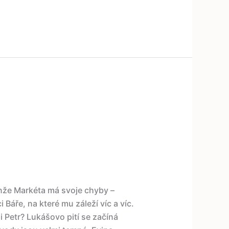
enže Markéta má svoje chyby –
 Báře, na které mu záleží víc a víc.
i Petr? Lukášovo pití se začíná