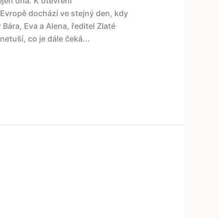
ejen ona. K otevření
Evropě dochází ve stejný den, kdy
Bára, Eva a Alena, ředitel Zlaté
etuší, co je dále čeká...