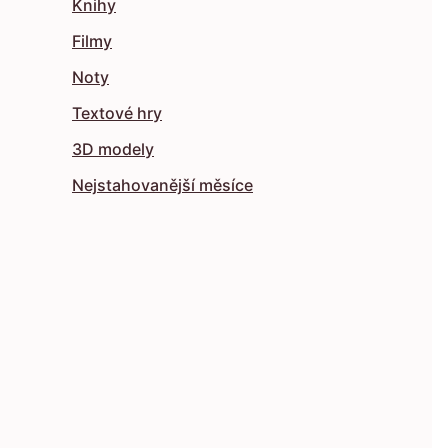
Knihy
Filmy
Noty
Textové hry
3D modely
Nejstahovanější měsíce