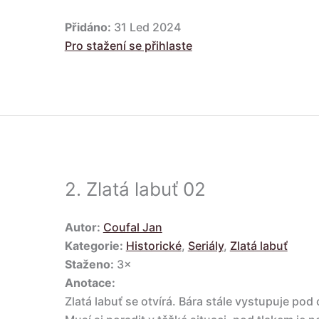
Přidáno:
31 Led 2024
Pro stažení se přihlaste
2.
Zlatá labuť 02
Autor:
Coufal Jan
Kategorie:
Historické
,
Seriály
,
Zlatá labuť
Staženo:
3×
Anotace:
Zlatá labuť se otvírá. Bára stále vystupuje pod c