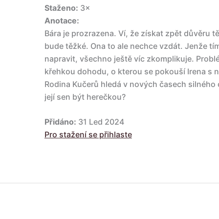
Staženo:
3×
Anotace:
Bára je prozrazena. Ví, že získat zpět důvěru tě
bude těžké. Ona to ale nechce vzdát. Jenže tí
napravit, všechno ještě víc zkomplikuje. Problé
křehkou dohodu, o kterou se pokouší Irena s 
Rodina Kučerů hledá v nových časech silného 
její sen být herečkou?
Přidáno:
31 Led 2024
Pro stažení se přihlaste