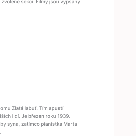
e zvolené sekci. Filmy jsou vypsány
omu Zlatá labuť. Tím spustí
ších lidí. Je březen roku 1939.
by syna, zatímco pianistka Marta
.