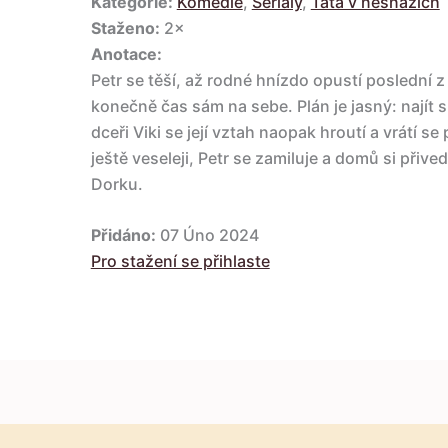
Kategorie:
Komedie
,
Seriály
,
Táta v nesnázích
Staženo:
2×
Anotace:
Petr se těší, až rodné hnízdo opustí poslední z 
konečně čas sám na sebe. Plán je jasný: najít s
dceři Viki se její vztah naopak hroutí a vrátí 
ještě veseleji, Petr se zamiluje a domů si přiv
Dorku.
Přidáno:
07 Úno 2024
Pro stažení se přihlaste