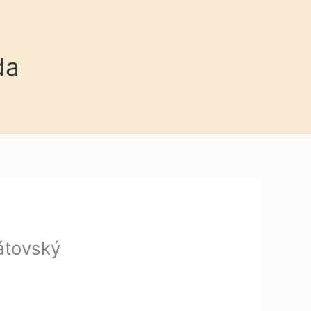
da
átovský