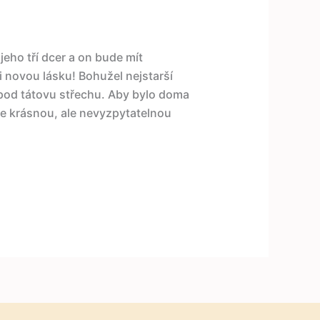
jeho tří dcer a on bude mít
i novou lásku! Bohužel nejstarší
se pod tátovu střechu. Aby bylo doma
ede krásnou, ale nevyzpytatelnou