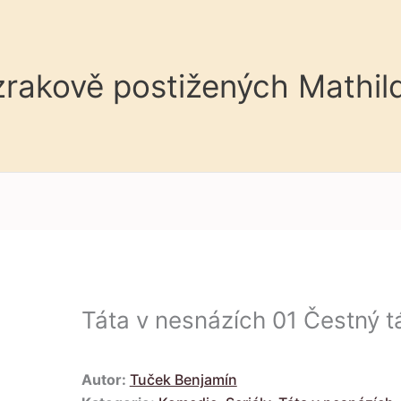
 zrakově postižených Mathil
Táta v nesnázích 01 Čestný t
Autor:
Tuček Benjamín