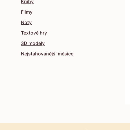
Knihy
Filmy
Noty
Textové hry
3D modely
Nejstahovanější měsíce