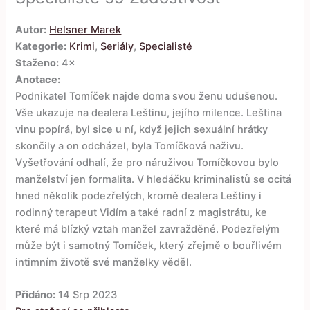
Autor:
Helsner Marek
Kategorie:
Krimi
,
Seriály
,
Specialisté
Staženo:
4×
Anotace:
Podnikatel Tomíček najde doma svou ženu udušenou.
Vše ukazuje na dealera Leštinu, jejího milence. Leština
vinu popírá, byl sice u ní, když jejich sexuální hrátky
skončily a on odcházel, byla Tomíčková naživu.
Vyšetřování odhalí, že pro náruživou Tomíčkovou bylo
manželství jen formalita. V hledáčku kriminalistů se ocitá
hned několik podezřelých, kromě dealera Leštiny i
rodinný terapeut Vidím a také radní z magistrátu, ke
které má blízký vztah manžel zavražděné. Podezřelým
může být i samotný Tomíček, který zřejmě o bouřlivém
intimním životě své manželky věděl.
Přidáno:
14 Srp 2023