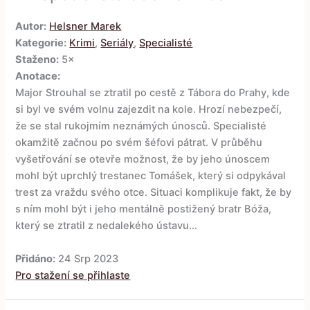
Autor:
Helsner Marek
Kategorie:
Krimi
,
Seriály
,
Specialisté
Staženo:
5×
Anotace:
Major Strouhal se ztratil po cestě z Tábora do Prahy, kde
si byl ve svém volnu zajezdit na kole. Hrozí nebezpečí,
že se stal rukojmím neznámých únosců. Specialisté
okamžitě začnou po svém šéfovi pátrat. V průběhu
vyšetřování se otevře možnost, že by jeho únoscem
mohl být uprchlý trestanec Tomášek, který si odpykával
trest za vraždu svého otce. Situaci komplikuje fakt, že by
s ním mohl být i jeho mentálně postižený bratr Bóža,
který se ztratil z nedalekého ústavu...
Přidáno:
24 Srp 2023
Pro stažení se přihlaste