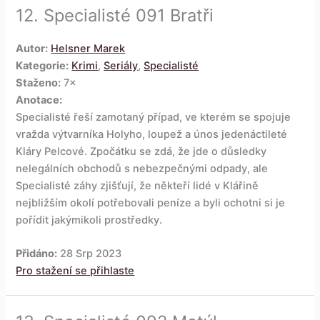
12.
Specialisté 091 Bratři
Autor:
Helsner Marek
Kategorie:
Krimi
,
Seriály
,
Specialisté
Staženo:
7×
Anotace:
Specialisté řeší zamotaný případ, ve kterém se spojuje
vražda výtvarníka Holyho, loupež a únos jedenáctileté
Kláry Pelcové. Zpočátku se zdá, že jde o důsledky
nelegálních obchodů s nebezpečnými odpady, ale
Specialisté záhy zjišťují, že někteří lidé v Klářině
nejbližším okolí potřebovali peníze a byli ochotni si je
pořídit jakýmikoli prostředky.
Přidáno:
28 Srp 2023
Pro stažení se přihlaste