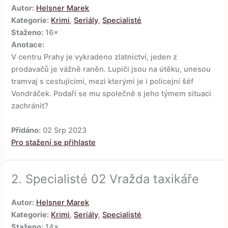
Autor:
Helsner Marek
Kategorie:
Krimi
,
Seriály
,
Specialisté
Staženo:
16×
Anotace:
V centru Prahy je vykradeno zlatnictví, jeden z
prodavačů je vážně raněn. Lupiči jsou na útěku, unesou
tramvaj s cestujícími, mezi kterými je i policejní šéf
Vondráček. Podaří se mu společně s jeho týmem situaci
zachránit?
Přidáno:
02 Srp 2023
Pro stažení se přihlaste
2.
Specialisté 02 Vražda taxikáře
Autor:
Helsner Marek
Kategorie:
Krimi
,
Seriály
,
Specialisté
Staženo:
14×