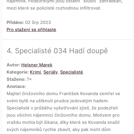
nájemník. Podezřelými jsou ostatní ´slušní´ zahrádkáři,
mezi které se policisté rozhodnou infiltrovat.
Přidáno:
02 Srp 2023
Pro stažení se přihlaste
4.
Specialisté 034 Hadí doupě
Autor:
Helsner Marek
Kategorie:
Krimi
,
Seriály
,
Specialisté
Staženo:
7×
Anotace:
Majitel činžovního domu František Kovanda zemřel ve
svém bytě na uštknutí prudce jedovatým hadem.
Specialisté v průběhu vyšetřování zjistí, že podezřelí
jsou všichni nájemníci činžovního domu. Motivem pro
vraždu mohla být šikana, díky které se Kovanda snažil
svých nájemníků rychle zbavit, aby pak mohl dům