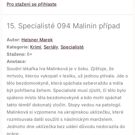
Pro stažení se přihlaste
15.
Specialisté 094 Malinin případ
Autor:
Helsner Marek
Kategorie:
Krimi
,
Seriály
,
Specialisté
Staženo:
6×
Anotace:
Soudní lékařka Iva Malinková je v šoku. Zjišťuje, že
mrtvolu, kterou vykopali v lesíku, už jednou pitvala. Jde o
tělo bezdomovkyně, která spáchala sebevraždu a měla
být pohřbena žehem. Specialisté musí zjistit, čí tělo bylo
spáleno místo těla bezdomovkyně a kdo mohl spáchat
takto téměř dokonalý zločin. Stopy vedou na patologii.
Malinková si vzpomene na ukrajinskou uklízečku, které
rozmlouvala další soužití s násilnickým manželem.
Jednoho dne uklízečka bez udání důvodu nedorazila do
práce...