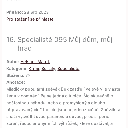
Přidáno:
28 Srp 2023
Pro stažení se přihlaste
16.
Specialisté 095 Můj dům, můj
hrad
Autor:
Helsner Marek
Kategorie:
Krimi
,
Seriály
,
Specialisté
Staženo:
7×
Anotace:
Mladičký populární zpěvák Bek zastřelí ve své vile vlastní
ženu v domnění, že se jedná o lupiče. Šlo skutečně o
nešťastnou náhodu, nebo o promyšlený a dlouho
připravovaný čin? Indicie jsou nejednoznačné. Zpěvák se
snaží vysvětlit svou paranoiu a důvod, proč si pořídil
zbraň, řadou anonymních výhrůžek, které dostával, a