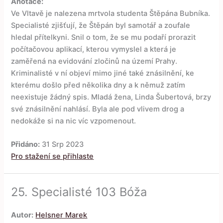
Anotace:
Ve Vltavě je nalezena mrtvola studenta Štěpána Bubníka.
Specialisté zjišťují, že Štěpán byl samotář a zoufale
hledal přítelkyni. Snil o tom, že se mu podaří prorazit
počítačovou aplikací, kterou vymyslel a která je
zaměřená na evidování zločinů na území Prahy.
Kriminalisté v ní objeví mimo jiné také znásilnění, ke
kterému došlo před několika dny a k němuž zatím
neexistuje žádný spis. Mladá žena, Linda Šubertová, brzy
své znásilnění nahlásí. Byla ale pod vlivem drog a
nedokáže si na nic víc vzpomenout.
Přidáno:
31 Srp 2023
Pro stažení se přihlaste
25.
Specialisté 103 Bóža
Autor:
Helsner Marek