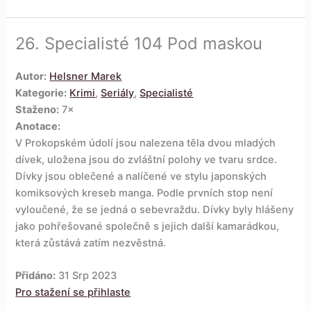
26.
Specialisté 104 Pod maskou
Autor:
Helsner Marek
Kategorie:
Krimi
,
Seriály
,
Specialisté
Staženo:
7×
Anotace:
V Prokopském údolí jsou nalezena těla dvou mladých
dívek, uložena jsou do zvláštní polohy ve tvaru srdce.
Dívky jsou oblečené a nalíčené ve stylu japonských
komiksových kreseb manga. Podle prvních stop není
vyloučené, že se jedná o sebevraždu. Dívky byly hlášeny
jako pohřešované společně s jejich další kamarádkou,
která zůstává zatím nezvěstná.
Přidáno:
31 Srp 2023
Pro stažení se přihlaste