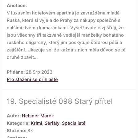
Anotace:
V luxusním hotelovém apartmá je zavražděna mladá
Ruska, která si vyjela do Prahy za nákupy společně s
dalšími dvěma kamarádkami. Vyšetřovatelé zjišťují, že
jsou všechny tři takzvané vedlejší manželky bohatého
ruského oligarchy, který jim poskytuje štědrou péči a
zajištění. Ukazuje se, že každá z nich měla důvod se té
druhé zbavit...
Přidáno:
28 Srp 2023
Pro stažení se přihlaste
19.
Specialisté 098 Starý přítel
Autor:
Helsner Marek
Kategorie:
Krimi
,
Seriály
,
Specialisté
Staženo:
8×
Anotace: