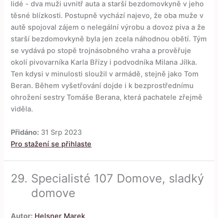
lidé - dva muži uvnitř auta a starší bezdomovkyně v jeho
těsné blízkosti. Postupně vychází najevo, že oba muže v
autě spojoval zájem o nelegální výrobu a dovoz piva a že
starší bezdomovkyně byla jen zcela náhodnou obětí. Tým
se vydává po stopě trojnásobného vraha a prověřuje
okolí pivovarníka Karla Břízy i podvodníka Milana Jílka.
Ten kdysi v minulosti sloužil v armádě, stejně jako Tom
Beran. Během vyšetřování dojde i k bezprostřednímu
ohrožení sestry Tomáše Berana, která pachatele zřejmě
viděla.
Přidáno:
31 Srp 2023
Pro stažení se přihlaste
29.
Specialisté 107 Domove, sladký
domove
Autor:
Helsner Marek