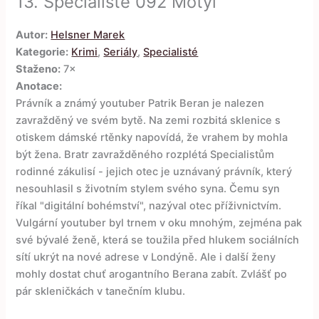
13.
Specialisté 092 Motýl
Autor:
Helsner Marek
Kategorie:
Krimi
,
Seriály
,
Specialisté
Staženo:
7×
Anotace:
Právník a známý youtuber Patrik Beran je nalezen
zavražděný ve svém bytě. Na zemi rozbitá sklenice s
otiskem dámské rtěnky napovídá, že vrahem by mohla
být žena. Bratr zavražděného rozplétá Specialistům
rodinné zákulisí - jejich otec je uznávaný právník, který
nesouhlasil s životním stylem svého syna. Čemu syn
říkal "digitální bohémství", nazýval otec příživnictvím.
Vulgární youtuber byl trnem v oku mnohým, zejména pak
své bývalé ženě, která se toužila před hlukem sociálních
sítí ukrýt na nové adrese v Londýně. Ale i další ženy
mohly dostat chuť arogantního Berana zabít. Zvlášť po
pár skleničkách v tanečním klubu.