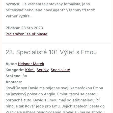
byznysu. Je vrahem talentovaný fotbalista, jeho
přítelkyně nebo jeho nový agent? Všechny tři totiž
Verner vydíral...
Přidáno:
28 Srp 2023
Pro stažení se přihlaste
23.
Specialisté 101 Výlet s Emou
Autor:
Helsner Marek
Kategorie:
Krimi
,
Seriály
,
Specialisté
Staženo:
8×
Anotace:
Kovářův syn David má odjet se svojí kamarádkou Emou
na jazykový pobyt do Anglie. Eminu tátovi se cestou
porouchá auto. David s Emou mají odletět následující
ráno, a tak Kovář jede pro Emu. Jejich zpáteční cesta do
Prahy ale nabere osudový spád. Kovář a Ema se shodou