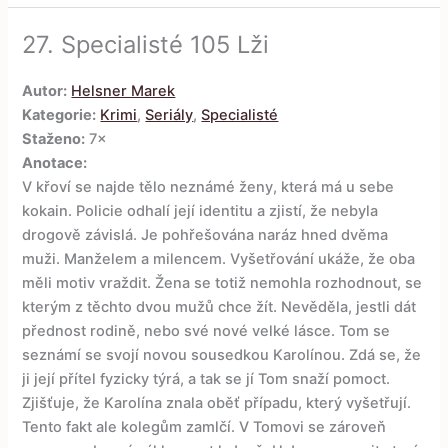
27.
Specialisté 105 Lži
Autor:
Helsner Marek
Kategorie:
Krimi
,
Seriály
,
Specialisté
Staženo:
7×
Anotace:
V křoví se najde tělo neznámé ženy, která má u sebe
kokain. Policie odhalí její identitu a zjistí, že nebyla
drogově závislá. Je pohřešována naráz hned dvěma
muži. Manželem a milencem. Vyšetřování ukáže, že oba
měli motiv vraždit. Žena se totiž nemohla rozhodnout, se
kterým z těchto dvou mužů chce žít. Nevěděla, jestli dát
přednost rodině, nebo své nové velké lásce. Tom se
seznámí se svojí novou sousedkou Karolínou. Zdá se, že
ji její přítel fyzicky týrá, a tak se jí Tom snaží pomoct.
Zjišťuje, že Karolína znala oběť případu, který vyšetřují.
Tento fakt ale kolegům zamlčí. V Tomovi se zároveň