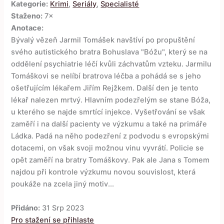
Kategorie:
Krimi
,
Seriály
,
Specialisté
Staženo:
7×
Anotace:
Bývalý vězeň Jarmil Tomášek navštíví po propuštění
svého autistického bratra Bohuslava "Bóžu", který se na
oddělení psychiatrie léčí kvůli záchvatům vzteku. Jarmilu
Tomáškovi se nelíbí bratrova léčba a pohádá se s jeho
ošetřujícím lékařem Jiřím Rejžkem. Další den je tento
lékař nalezen mrtvý. Hlavním podezřelým se stane Bóža,
u kterého se najde smrtící injekce. Vyšetřování se však
zaměří i na další pacienty ve výzkumu a také na primáře
Ládka. Padá na něho podezření z podvodu s evropskými
dotacemi, on však svoji možnou vinu vyvrátí. Policie se
opět zaměří na bratry Tomáškovy. Pak ale Jana s Tomem
najdou při kontrole výzkumu novou souvislost, která
poukáže na zcela jiný motiv...
Přidáno:
31 Srp 2023
Pro stažení se přihlaste