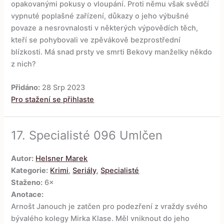
opakovanými pokusy o vloupání. Proti němu však svědčí
vypnuté poplašné zařízení, důkazy o jeho výbušné
povaze a nesrovnalosti v některých výpovědích těch,
kteří se pohybovali ve zpěvákově bezprostřední
blízkosti. Má snad prsty ve smrti Bekovy manželky někdo
z nich?
Přidáno:
28 Srp 2023
Pro stažení se přihlaste
17.
Specialisté 096 Umlčen
Autor:
Helsner Marek
Kategorie:
Krimi
,
Seriály
,
Specialisté
Staženo:
6×
Anotace:
Arnošt Janouch je zatčen pro podezření z vraždy svého
bývalého kolegy Mirka Klase. Měl vniknout do jeho