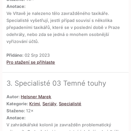
Anotace:
Ve Vltavě je nalezeno tělo zavražděného taxikáře.
Specialisté vyšetřují, jestli případ souvisí s několika
přepadeními taxikářů, které se v poslední době v Praze
odehrály, nebo zda se jedná o mnohem osobnější
vyřizování účtů.
Přidáno:
02 Srp 2023
Pro stažení se přihlaste
3.
Specialisté 03 Temné touhy
Autor:
Helsner Marek
Kategorie:
Krimi
,
Seriály
,
Specialisté
Staženo:
12×
Anotace:
V zahrádkářské kolonii je zavražděn problematický