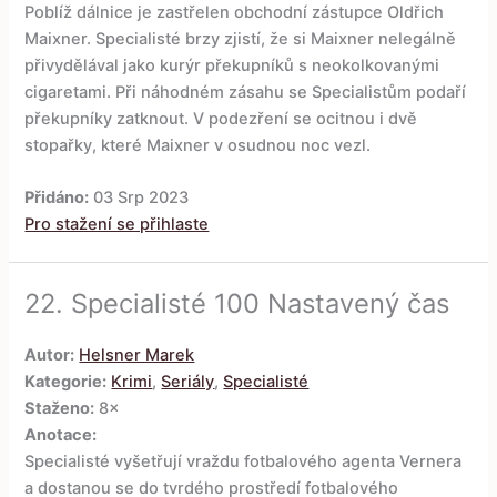
Poblíž dálnice je zastřelen obchodní zástupce Oldřich
Maixner. Specialisté brzy zjistí, že si Maixner nelegálně
přivydělával jako kurýr překupníků s neokolkovanými
cigaretami. Při náhodném zásahu se Specialistům podaří
překupníky zatknout. V podezření se ocitnou i dvě
stopařky, které Maixner v osudnou noc vezl.
Přidáno:
03 Srp 2023
Pro stažení se přihlaste
22.
Specialisté 100 Nastavený čas
Autor:
Helsner Marek
Kategorie:
Krimi
,
Seriály
,
Specialisté
Staženo:
8×
Anotace:
Specialisté vyšetřují vraždu fotbalového agenta Vernera
a dostanou se do tvrdého prostředí fotbalového