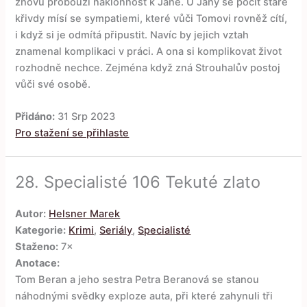
znovu probouzí náklonnost k Janě. U Jany se pocit staré
křivdy mísí se sympatiemi, které vůči Tomovi rovněž cítí,
i když si je odmítá připustit. Navíc by jejich vztah
znamenal komplikaci v práci. A ona si komplikovat život
rozhodně nechce. Zejména když zná Strouhalův postoj
vůči své osobě.
Přidáno:
31 Srp 2023
Pro stažení se přihlaste
28.
Specialisté 106 Tekuté zlato
Autor:
Helsner Marek
Kategorie:
Krimi
,
Seriály
,
Specialisté
Staženo:
7×
Anotace:
Tom Beran a jeho sestra Petra Beranová se stanou
náhodnými svědky exploze auta, při které zahynuli tři