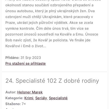
okolností stanou součástí ozbrojeného přepadení a
únosu autobusu, který je plný ukrajinských žen. Dva
ozbrojení muži chtějí Ukrajinkám, které pracovaly v
Praze, ukrást jejich půlroční výdělek. Akce se zcela
vymkne kontrole. Čím déle únos trvá, tím více se
pozornost únosců soustředí na Kováře a Emu. Únosce
Bob navíc zjistí, že Kovář je policista. Ve finále jde
Kovářovi i Emě o život...
Přidáno:
31 Srp 2023
Pro stažení se přihlaste
24.
Specialisté 102 Z dobré rodiny
Autor:
Helsner Marek
Kategorie:
Krimi
,
Seriály
,
Specialisté
Staženo:
7×