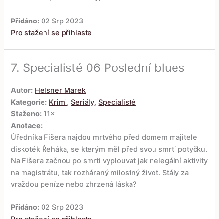
Přidáno:
02 Srp 2023
Pro stažení se přihlaste
7.
Specialisté 06 Poslední blues
Autor:
Helsner Marek
Kategorie:
Krimi
,
Seriály
,
Specialisté
Staženo:
11×
Anotace:
Úředníka Fišera najdou mrtvého před domem majitele
diskoték Řeháka, se kterým měl před svou smrtí potyčku.
Na Fišera začnou po smrti vyplouvat jak nelegální aktivity
na magistrátu, tak rozháraný milostný život. Stály za
vraždou peníze nebo zhrzená láska?
Přidáno:
02 Srp 2023