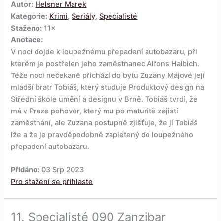
Autor:
Helsner Marek
Kategorie:
Krimi
,
Seriály
,
Specialisté
Staženo:
11×
Anotace:
V noci dojde k loupežnému přepadení autobazaru, při
kterém je postřelen jeho zaměstnanec Alfons Halbich.
Téže noci nečekaně přichází do bytu Zuzany Májové její
mladší bratr Tobiáš, který studuje Produktový design na
Střední škole umění a designu v Brně. Tobiáš tvrdí, že
má v Praze pohovor, který mu po maturitě zajistí
zaměstnání, ale Zuzana postupně zjišťuje, že jí Tobiáš
lže a že je pravděpodobně zapletený do loupežného
přepadení autobazaru.
Přidáno:
03 Srp 2023
Pro stažení se přihlaste
11.
Specialisté 090 Zanzibar