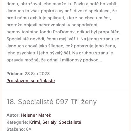
domu, ohrožovat jeho manželku Pavlu a poté ho zabít.
Janouch to však popírá a vyjádří divoké spekulace, že
proti němu existuje spiknutí, které ho chce umlčet,
protože objevil nesrovnalosti v hospodaření
nemovitostního fondu ProDomov, odkud byl propuštěn.
Specialisté nevědí, čemu mají věřit. Na jednu stranu se
Janouch chová jako šílenec, což potvrzuje jeho žena,
jeho psychiatr i jeho bývalý šéf. Na druhou stranu je
opravdu možné, že odhalil milionový podvod...
Přidáno:
28 Srp 2023
Pro stažení se přihlaste
18.
Specialisté 097 Tři ženy
Autor:
Helsner Marek
Kategorie:
Krimi
,
Seriály
,
Specialisté
Staženo:
8×