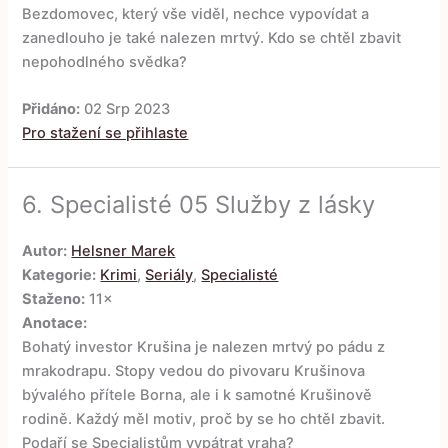
Bezdomovec, který vše viděl, nechce vypovídat a
zanedlouho je také nalezen mrtvý. Kdo se chtěl zbavit
nepohodlného svědka?
Přidáno:
02 Srp 2023
Pro stažení se přihlaste
6.
Specialisté 05 Služby z lásky
Autor:
Helsner Marek
Kategorie:
Krimi
,
Seriály
,
Specialisté
Staženo:
11×
Anotace:
Bohatý investor Krušina je nalezen mrtvý po pádu z
mrakodrapu. Stopy vedou do pivovaru Krušinova
bývalého přítele Borna, ale i k samotné Krušinově
rodině. Každý měl motiv, proč by se ho chtěl zbavit.
Podaří se Specialistům vypátrat vraha?