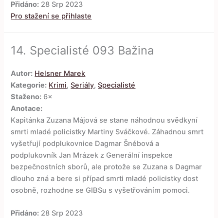
Přidáno:
28 Srp 2023
Pro stažení se přihlaste
14.
Specialisté 093 Bažina
Autor:
Helsner Marek
Kategorie:
Krimi
,
Seriály
,
Specialisté
Staženo:
6×
Anotace:
Kapitánka Zuzana Májová se stane náhodnou svědkyní
smrti mladé policistky Martiny Sváčkové. Záhadnou smrt
vyšetřují podplukovnice Dagmar Šnébová a
podplukovník Jan Mrázek z Generální inspekce
bezpečnostních sborů, ale protože se Zuzana s Dagmar
dlouho zná a bere si případ smrti mladé policistky dost
osobně, rozhodne se GIBSu s vyšetřováním pomoci.
Přidáno:
28 Srp 2023