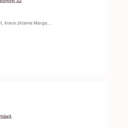
sonovi 32
 která zklame Marge...
hlásit
.