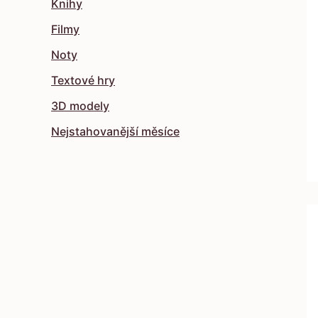
Knihy
Filmy
Noty
Textové hry
3D modely
Nejstahovanější měsíce