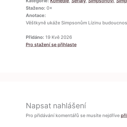
Kategorie:
Komedie
,
Seriály
,
Simpsonovi
,
Simp
Staženo:
0×
Anotace:
Věštkyně ukáže Simpsonům Lízinu budoucnost,
Přidáno:
19 Kvě 2026
Pro stažení se přihlaste
Napsat nahlášení
Pro přidávání komentářů se musíte nejdříve
při