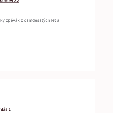
sonovi 32
ký zpěvák z osmdesátých let a
hlásit
.