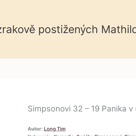
 zrakově postižených Mathil
Simpsonovi 32 – 19 Panika v u
Autor:
Long Tim