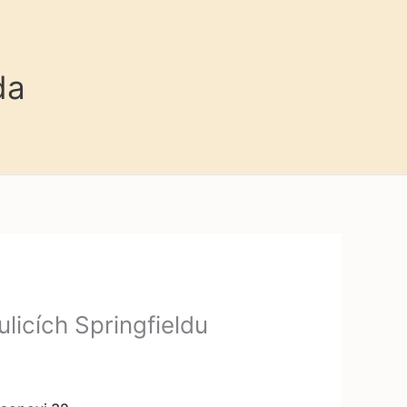
da
licích Springfieldu