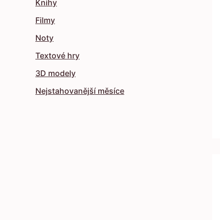
Knihy
Filmy
Noty
Textové hry
3D modely
Nejstahovanější měsíce