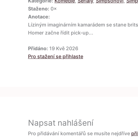
Kategorie:
Komedie
,
Seriály
,
Simpsonovi
,
Simp
Staženo:
0×
Anotace:
Líziným imaginárním kamarádem se stane brits
Homer začne řídit pick-up...
Přidáno:
19 Kvě 2026
Pro stažení se přihlaste
Napsat nahlášení
Pro přidávání komentářů se musíte nejdříve
při