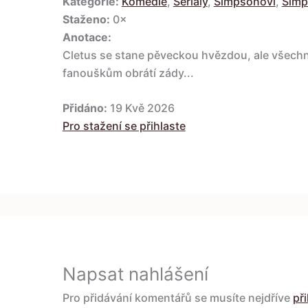
Kategorie:
Komedie
,
Seriály
,
Simpsonovi
,
Simp
Staženo:
0×
Anotace:
Cletus se stane pěveckou hvězdou, ale všechn
fanouškům obrátí zády...
Přidáno:
19 Kvě 2026
Pro stažení se přihlaste
Napsat nahlášení
Pro přidávání komentářů se musíte nejdříve
při