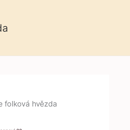
da
e folková hvězda