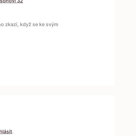
sonovi 32
o zkazí, když se ke svým
hlásit
.