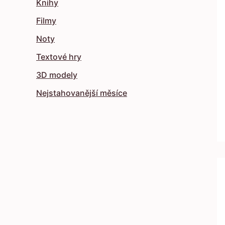
Knihy
Filmy
Noty
Textové hry
3D modely
Nejstahovanější měsíce